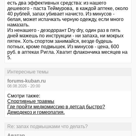
есть два эффективных средства: из нашего
дешевого - паста Теймурова, в каждой аптеке, около
40 рублей, запах убивает начисто. Из минусов -
белая, может испачкать черную одежду, если много
намазать.
Из ненашего - дезодорант Dry dry, один раз в пять
дней мажешь по инструкции - ни запаха, ни мокрых
пятен. Хоть спортом занимайся, везде будешь
потных, кроме подмышек. Из минусов - цена, 600
руб. в аптеках Ригла. Хватит флакончика месяцев на
5.
Интересные темы
forums-kuban.ru
08.08.2026 - 20:00
Смотри также:
Спортивные травмы
Где пройти медкомиссию в детсад быстро?
Демодекоз и гомеопатия.
Re: запах подмышками что делать?
Аватар