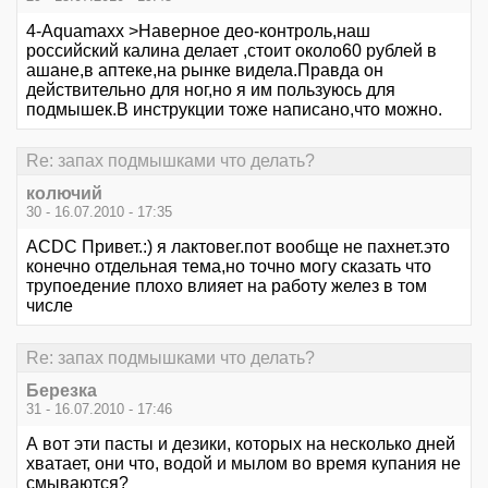
4-Aquamaxx >Наверное део-контроль,наш
российский калина делает ,стоит около60 рублей в
ашане,в аптеке,на рынке видела.Правда он
действительно для ног,но я им пользуюсь для
подмышек.В инструкции тоже написано,что можно.
Re: запах подмышками что делать?
колючий
30 - 16.07.2010 - 17:35
АСDC Привет.:) я лактовег.пот вообще не пахнет.это
конечно отдельная тема,но точно могу сказать что
трупоедение плохо влияет на работу желез в том
числе
Re: запах подмышками что делать?
Березка
31 - 16.07.2010 - 17:46
А вот эти пасты и дезики, которых на несколько дней
хватает, они что, водой и мылом во время купания не
смываются?