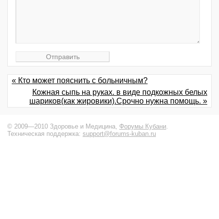
« Кто может пояснить с больничным?
Кожная сыпь на руках. в виде подкожных белых
шариков(как жировики).Срочно нужна помощь. »
© 2009—2010 Здоровье и Медицина,
Форумы Кубани
.
Техническая поддержка:
support@forums-kuban.ru