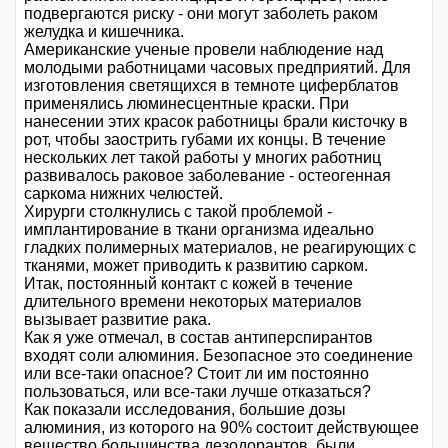
подвергаются риску - они могут заболеть раком
желудка и кишечника.
Американские ученые провели наблюдение над
молодыми работницами часовых предприятий. Для
изготовления светящихся в темноте циферблатов
применялись люминесцентные краски. При
нанесении этих красок работницы брали кисточку в
рот, чтобы заострить губами их концы. В течение
нескольких лет такой работы у многих работниц
развивалось раковое заболевание - остеогенная
саркома нижних челюстей.
Хирурги столкнулись с такой проблемой -
имплантирование в ткани организма идеально
гладких полимерных материалов, не реагирующих с
тканями, может приводить к развитию сарком.
Итак, постоянный контакт с кожей в течение
длительного времени некоторых материалов
вызывает развитие рака.
Как я уже отмечал, в состав антиперспирантов
входят соли алюминия. Безопасное это соединение
или все-таки опасное? Стоит ли им постоянно
пользоваться, или все-таки лучше отказаться?
Как показали исследования, большие дозы
алюминия, из которого на 90% состоит действующее
вещество большинства дезодорантов, были