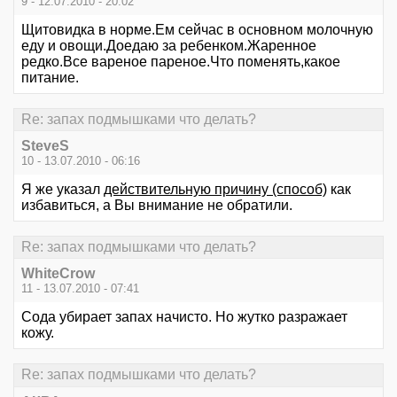
9 - 12.07.2010 - 20:02
Щитовидка в норме.Ем сейчас в основном молочную
еду и овощи.Доедаю за ребенком.Жаренное
редко.Все вареное пареное.Что поменять,какое
питание.
Re: запах подмышками что делать?
SteveS
10 - 13.07.2010 - 06:16
Я же указал
действительную причину (способ)
как
избавиться, а Вы внимание не обратили.
Re: запах подмышками что делать?
WhiteCrow
11 - 13.07.2010 - 07:41
Сода убирает запах начисто. Но жутко разражает
кожу.
Re: запах подмышками что делать?