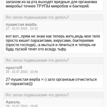
запахом из-за рта выходят вредные для организма
микробы! точнее ТРУПЫ микробов и бактерий.
Re: запах подмышками что делать?
пушистая верба
27 - 15.07.2010 - 10:33
вот вот...прям не знаю как теперь жить,ведь мое тело
просто кишит паразитами, вирусами, бактериями
(прости господи)...а мыться и лечиться я теперь не
буду, пуской течет ото всюду. тьфу.
Re: запах подмышками что делать?
простоЯ
28 - 15.07.2010 - 10:44
27-пушистая верба >:-) зато организьм отчиститься
от паразитов)))
Re: запах подмышками что делать?
Ариэль
29 - 15.07.2010 - 19:45