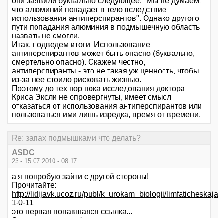
они заявили буквально следующее: "Мы не думаем,
что алюминий попадает в тело вследствие
использования антиперспирантов". Однако другого
пути попадания алюминия в подмышечную область
назвать не смогли.
Итак, подведем итоги. Использование
антиперспирантов может быть опасно (буквально,
смертельно опасно). Скажем честно,
антиперспиранты - это не такая уж ценность, чтобы
из-за нее стоило рисковать жизнью.
Поэтому до тех пор пока исследования доктора
Криса Эксли не опровергнуты, имеет смысл
отказаться от использования антиперспирантов или
пользоваться ими лишь изредка, время от времени.
Re: запах подмышками что делать?
ASDC
23 - 15.07.2010 - 08:17
а я попробую зайти с другой стороны!
Прочитайте:
http://lidijavk.ucoz.ru/publ/k_urokam_biologii/limfaticheskaj
1-0-11
это первая попавшаяся ссылка...