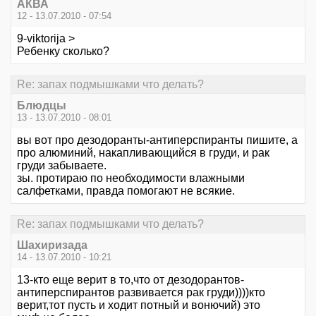
АКВА
12 - 13.07.2010 - 07:54
9-viktorija >
Ребенку сколько?
Re: запах подмышками что делать?
Блюдцы
13 - 13.07.2010 - 08:01
вы вот про дезодоранты-антиперспиранты пишите, а
про алюминий, накапливающийся в груди, и рак
груди забываете.
зы. протираю по необходимости влажными
салфетками, правда помогают не всякие.
Re: запах подмышками что делать?
Шахиризада
14 - 13.07.2010 - 10:21
13-кто еще верит в то,что от дезодорантов-
антиперспирантов развивается рак груди))))кто
верит,тот пусть и ходит потный и вонючий) это