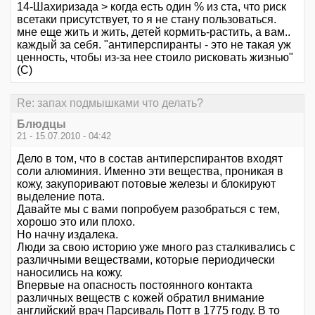
14-Шахиризада > когда есть один % из ста, что риск
всетаки присутствует, то я не стану пользоваться.
мне еще жить и жить, детей кормить-растить, а вам..
каждый за себя. "антиперспиранты - это не такая уж
ценность, чтобы из-за нее стоило рисковать жизнью"
(С)
Re: запах подмышками что делать?
Блюдцы
21 - 15.07.2010 - 04:42
Дело в том, что в состав антиперспирантов входят
соли алюминия. Именно эти вещества, проникая в
кожу, закупоривают потовые железы и блокируют
выделение пота.
Давайте мы с вами попробуем разобраться с тем,
хорошо это или плохо.
Но начну издалека.
Люди за свою историю уже много раз сталкивались с
различными веществами, которые периодически
наносились на кожу.
Впервые на опасность постоянного контакта
различных веществ с кожей обратил внимание
английский врач Парсиваль Потт в 1775 году. В то