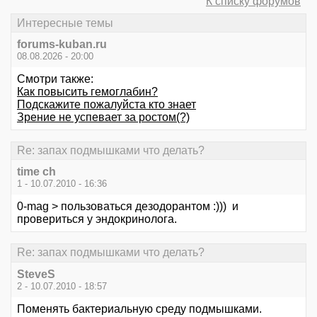
К списку форумов
Интересные темы
forums-kuban.ru
08.08.2026 - 20:00
Смотри также:
Как повысить гемоглабин?
Подскажите пожалуйста кто знает
Зрение не успевает за ростом(?)
Re: запах подмышками что делать?
time ch
1 - 10.07.2010 - 16:36
0-mag > пользоваться дезодорантом :))) и
провериться у эндокринолога.
Re: запах подмышками что делать?
SteveS
2 - 10.07.2010 - 18:57
Поменять бактериальную среду подмышками.