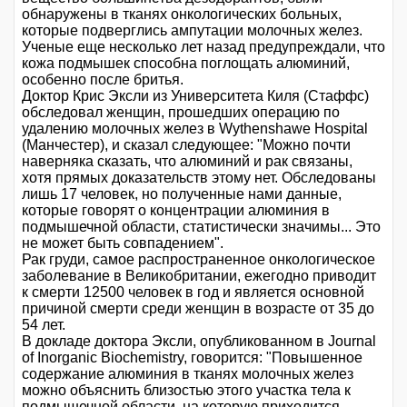
обнаружены в тканях онкологических больных,
которые подверглись ампутации молочных желез.
Ученые еще несколько лет назад предупреждали, что
кожа подмышек способна поглощать алюминий,
особенно после бритья.
Доктор Крис Эксли из Университета Киля (Стаффс)
обследовал женщин, прошедших операцию по
удалению молочных желез в Wythenshawe Hospital
(Манчестер), и сказал следующее: "Можно почти
наверняка сказать, что алюминий и рак связаны,
хотя прямых доказательств этому нет. Обследованы
лишь 17 человек, но полученные нами данные,
которые говорят о концентрации алюминия в
подмышечной области, статистически значимы... Это
не может быть совпадением".
Рак груди, самое распространенное онкологическое
заболевание в Великобритании, ежегодно приводит
к смерти 12500 человек в год и является основной
причиной смерти среди женщин в возрасте от 35 до
54 лет.
В докладе доктора Эксли, опубликованном в Journal
of Inorganic Biochemistry, говорится: "Повышенное
содержание алюминия в тканях молочных желез
можно объяснить близостью этого участка тела к
подмышечной области, на которую приходится