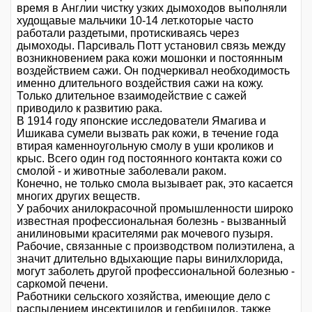
время в Англии чистку узких дымоходов выполняли
худощавые мальчики 10-14 лет.которые часто
работали раздетыми, протискиваясь через
дымоходы. Парсиваль Потт установил связь между
возникновением рака кожи мошонки и постоянным
воздействием сажи. Он подчеркивал необходимость
именно длительного воздействия сажи на кожу.
Только длительное взаимодействие с сажей
приводило к развитию рака.
В 1914 году японские исследователи Ямагива и
Ишикава сумели вызвать рак кожи, в течение года
втирая каменноугольную смолу в уши кроликов и
крыс. Всего один год постоянного контакта кожи со
смолой - и животные заболевали раком.
Конечно, не только смола вызывает рак, это касается
многих других веществ.
У рабочих анилокрасочной промышленности широко
известная профессиональная болезнь - вызванный
анилиновыми красителями рак мочевого пузыря.
Рабочие, связанные с производством полиэтилена, а
значит длительно вдыхающие пары винилхлорида,
могут заболеть другой профессиональной болезнью -
саркомой печени.
Работники сельского хозяйства, имеющие дело с
распылением инсектицидов и гербицидов, также