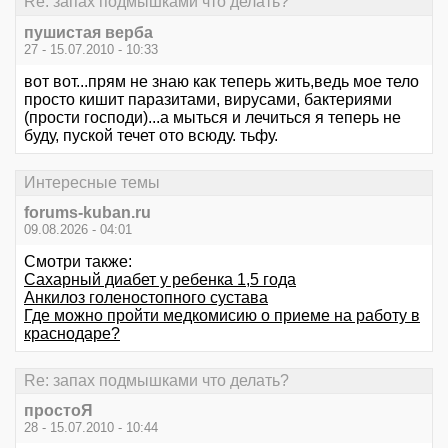
Re: запах подмышками что делать?
пушистая верба
27 - 15.07.2010 - 10:33
вот вот...прям не знаю как теперь жить,ведь мое тело
просто кишит паразитами, вирусами, бактериями
(прости господи)...а мыться и лечиться я теперь не
буду, пуской течет ото всюду. тьфу.
Интересные темы
forums-kuban.ru
09.08.2026 - 04:01
Смотри также:
Сахарный диабет у ребенка 1,5 года
Анкилоз голеностопного сустава
Где можно пройти медкомисию о приеме на работу в
краснодаре?
Re: запах подмышками что делать?
простоЯ
28 - 15.07.2010 - 10:44