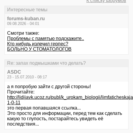
К списку форумов
Интересные темы
forums-kuban.ru
09.08.2026 - 04:01
Смотри также:
Проблемы с памятью подскажите..
Кто нибудь излечил герпес?
БОЛЬНО У СТОМАТОЛОГОВ
Re: запах подмышками что делать?
ASDC
23 - 15.07.2010 - 08:17
а я попробую зайти с другой стороны!
Прочитайте:
http://lidijavk.ucoz.ru/publ/k_urokam_biologii/limfaticheskaj
1-0-11
это первая попавшаяся ссылка...
Это просто для информации, перед тем как сделать
какую то глупость, постарайтесь увидеть её
последствия...