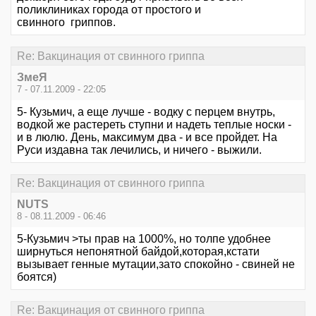
поликлиниках города от простого и
свинного гриппов.
Re: Вакцинация от свинного гриппа
ЗмеЯ
7 - 07.11.2009 - 22:05
5- Кузьмич, а еще лучше - водку с перцем внутрь,
водкой же растереть ступни и надеть теплые носки -
и в люлю. День, максимум два - и все пройдет. На
Руси издавна так лечились, и ничего - выжили.
Re: Вакцинация от свинного гриппа
NUTS
8 - 08.11.2009 - 06:46
5-Кузьмич >ты прав на 1000%, но толпе удобнее
ширнуться непонятной байдой,которая,кстати
вызывает генные мутации,зато спокойно - свиней не
боятся)
Re: Вакцинация от свинного гриппа