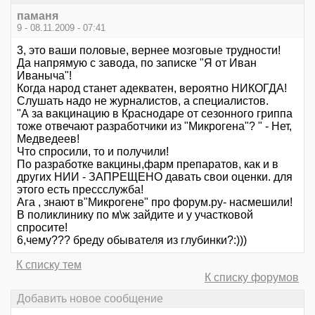
паманя
9 - 08.11.2009 - 07:41
3, это ваши половые, вернее мозговые трудности!
Да напрямую с завода, по записке "Я от Иван
Иваныча"!
Когда народ станет адекватен, вероятно НИКОГДА!
Слушать надо не журналистов, а специалистов.
"А за вакцинацию в Краснодаре от сезонного гриппа
тоже отвечают разработчики из "Микрогена"? " - Нет,
Медведеев!
Что спросили, то и получили!
По разработке вакцины,фарм препаратов, как и в
других НИИ - ЗАПРЕЩЕНО давать свои оценки. для
этого есть прессслужба!
Ага , знают в"Микрогене" про форум.ру- насмешили!
В поликлинику по м\ж зайдите и у участковой
спросите!
6,чему??? бреду обывателя из глубинки?:)))
К списку тем
К списку форумов
Добавить новое сообщение