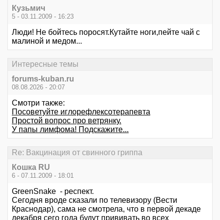
Кузьмич
5 - 03.11.2009 - 16:23
Люди! Не бойтесь поросят.Кутайте ноги,пейте чай с
малиной и медом...
Интересные темы
forums-kuban.ru
08.08.2026 - 20:07
Смотри также:
Посоветуйте иглорефлексотерапевта
Простой вопрос про ветрянку.
У папы лимфома! Подскажите...
Re: Вакцинация от свинного гриппа
Кошка RU
6 - 07.11.2009 - 18:01
GreenSnake - респект.
Сегодня вроде сказали по телевизору (Вести
Краснодар), сама не смотрела, что в первой декаде
декабря сего года будут прививать во всех