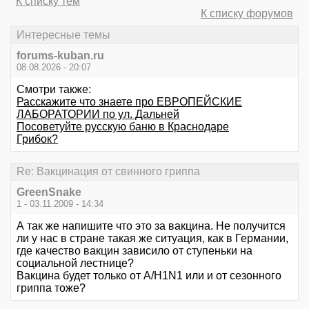
К списку тем
К списку форумов
Интересные темы
forums-kuban.ru
08.08.2026 - 20:07
Смотри также:
Расскажите что знаете про ЕВРОПЕЙСКИЕ
ЛАБОРАТОРИИ по ул. Дальней
Посоветуйте русскую баню в Краснодаре
Грибок?
Re: Вакцинация от свинного гриппа
GreenSnake
1 - 03.11.2009 - 14:34
А так же напишите что это за вакцина. Не получится
ли у нас в стране такая же ситуация, как в Германии,
где качество вакцин зависило от ступеньки на
социальной лестнице?
Вакцина будет только от A/H1N1 или и от сезонного
гриппа тоже?