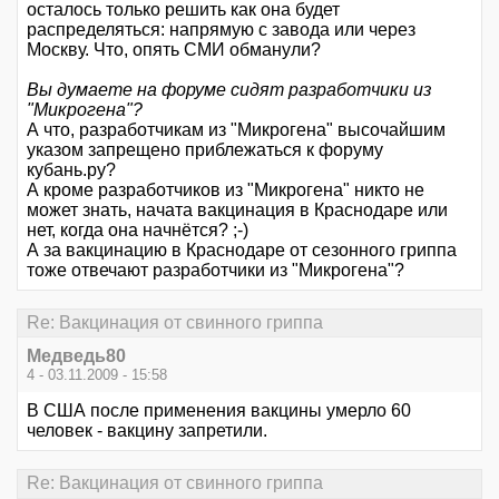
осталось только решить как она будет
распределяться: напрямую с завода или через
Москву. Что, опять СМИ обманули?
Вы думаете на форуме сидят разработчики из
"Микрогена"?
А что, разработчикам из "Микрогена" высочайшим
указом запрещено приблежаться к форуму
кубань.ру?
А кроме разработчиков из "Микрогена" никто не
может знать, начата вакцинация в Краснодаре или
нет, когда она начнётся? ;-)
А за вакцинацию в Краснодаре от сезонного гриппа
тоже отвечают разработчики из "Микрогена"?
Re: Вакцинация от свинного гриппа
Медведь80
4 - 03.11.2009 - 15:58
В США после применения вакцины умерло 60
человек - вакцину запретили.
Re: Вакцинация от свинного гриппа