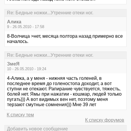
Re: Бедные ножки...Утренние отеки ног.
Алика
9 - 26.05.2010 - 17:58
8-Волчица >нет, месяца полтора назад примерно все
началось.
Re: Бедные ножки...Утренние отеки ног.
ЗмеЯ
10 - 26.05.2010 - 19:24
4-Алика, а у меня - нижняя часть голеней, в
последнее время до голеностопа доходит, а вот
ступни не отекают. Рапирание чувствуется, тяжесть,
болей нет. Ямы при нажатии - кошмар, людей только
пугать))) А вот видимых вен нет, поэтому меня
терзают смутные сомнения))) Мне 39 лет
К списку тем
К списку форумов
Добавить новое сообщение