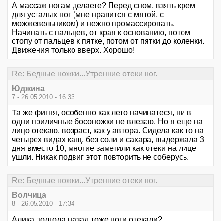
А массаж ногам делаете? Перед сном, взять крем
для усталых ног (мне нравится с мятой, с
можжевельником) и нежно промассировать.
Начинать с пальцев, от края к основанию, потом
стопу от пальцев к пятке, потом от пятки до коленки.
Движения только вверх. Хорошо!
Re: Бедные ножки...Утренние отеки ног.
Юджина
7 - 26.05.2010 - 16:33
Та же фигня, особенно как лето начинатеся, ни в
одни приличные босоножки не влезаю. Но я еще на
лицо отекаю, возраст, как у автора. Сидела как то на
четырех видах кащ, без соли и сахара, выдержала 3
дня вместо 10, многие заметили как отеки на лице
ушли. Никак подвиг этот повторить не соберусь.
Re: Бедные ножки...Утренние отеки ног.
Волчица
8 - 26.05.2010 - 17:34
Алика полгода назад тоже ноги отекали?