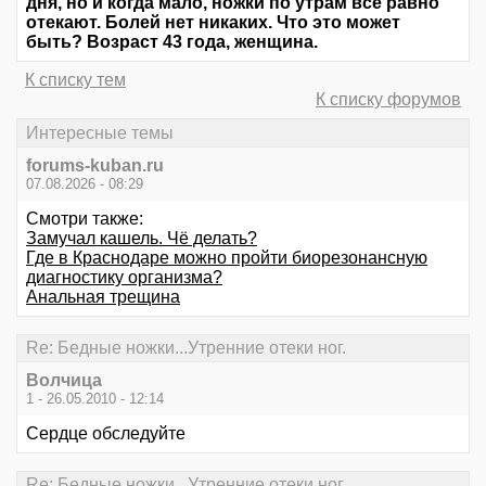
дня, но и когда мало, ножки по утрам всё равно
отекают. Болей нет никаких. Что это может
быть? Возраст 43 года, женщина.
К списку тем
К списку форумов
Интересные темы
forums-kuban.ru
07.08.2026 - 08:29
Смотри также:
Замучал кашель. Чё делать?
Где в Краснодаре можно пройти биорезонансную
диагностику организма?
Анальная трещина
Re: Бедные ножки...Утренние отеки ног.
Волчица
1 - 26.05.2010 - 12:14
Сердце обследуйте
Re: Бедные ножки...Утренние отеки ног.