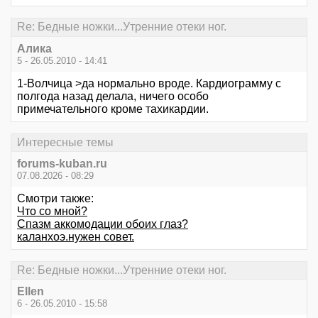
Re: Бедные ножки...Утренние отеки ног.
Алика
5 - 26.05.2010 - 14:41
1-Волчица >да нормально вроде. Кардиограмму с
полгода назад делала, ничего особо
примечательного кроме тахикардии.
Интересные темы
forums-kuban.ru
07.08.2026 - 08:29
Смотри также:
Что со мной?
Спазм аккомодации обоих глаз?
каланхоэ.нужен совет.
Re: Бедные ножки...Утренние отеки ног.
Ellen
6 - 26.05.2010 - 15:58