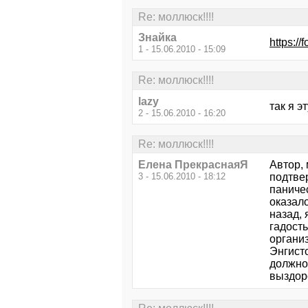
Re: моллюск!!!!
Знайка
https:/
1 - 15.06.2010 - 15:09
Re: моллюск!!!!
lazy
так я э
2 - 15.06.2010 - 16:20
Re: моллюск!!!!
Елена ПрекраснаяЯ
Автор,
3 - 15.06.2010 - 18:12
подтвер
паниче
оказало
назад, 
гадость
органи
Энгист
должно
выздор