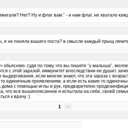
жигали? Нет? Ну и флаг вам." - и нам флаг. не хватало ка
, я не поняла вашего поста? в смысле каждый прыщ лечи
 > обьясняю. судя по тому, что вы пишете "у малыша", моллю
ся с этой заразой. иммунитет впоследствии ее душит. заче
о выдергивания, если многие знают, что эта зараза с возра
 то единичным проявлениям. а если есть какие то одиночны
ь дома с помощью иглы и рук, предварително продезинфицир
а, что все вышеописанное я испытала на себе, своей семье
ься к врачу :)
1
>