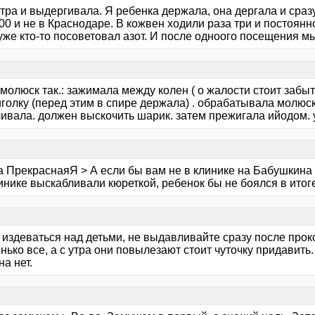
ра и выдергивала. Я ребенка держала, она дергала и сразу
00 и не в Краснодаре. В кожвен ходили раза три и постоян
же кто-то посоветовал азот. И после одноого посещения мы
молюск так.: зажимала между колен ( о жалости стоит забыт
голку (перед этим в спире держала) . обрабатывала молюск
ивала. должен выскочить шарик. затем прежигала ийодом. 
а ПрекраснаяЯ > А если бы вам не в клинике на Бабушкина 
инике выскабливали кюреткой, ребенок бы не боялся в итог
 издеваться над детьми, не выдавливайте сразу после прок
ько все, а с утра они повылезают стоит чуточку придавить. 
на нет.