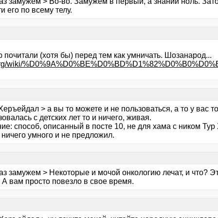
раз замужем > Во-во. Замужем в первый, а знаний ноль. За
и его по всему телу.
 почитали (хотя бы) перед тем как умничать. Шозанарод...
ipedia.org/wiki/%D0%9A%D0%BE%D0%BD%D1%82%D
Херъейдал > а вы то можете и не пользоваться, а то у вас то
овалась с детских лет то и ничего, живая.
ие: способ, описанный в посте 10, не для хама с ником Ту
 ничего умного и не предложил.
аз замужем > Некоторые и мочой онкологию лечат, и что? Эт
 А вам просто повезло в свое время.