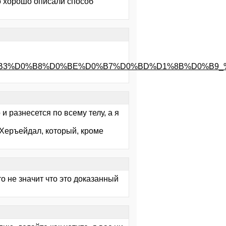
то хорошо описали способ
0%B0%D0%B3%D0%B8%D0%BE%D0%B7%D0%BD%D1%8B%D
 и разнесется по всему телу, а я
р Херъейдал, который, кроме
о не значит что это доказанный