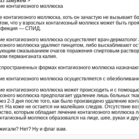
раз замужем >
ие контагиозного моллюска
е контагиозного моллюска, хоть он зачастую не вызывает 
 том, что у взрослых контагиозный моллюск может быть про
нфекция — СПИД.
ие контагиозного моллюска осуществляет врач-дерматолог
иозного моллюска удаляют пинцетом, либо выскабливают ос
ующим смазыванием очагов поражения спиртовым раство
ром перманганата калия.
спространенных формах контагиозного моллюска назначаю
ие контагиозного моллюска осуществляется с обезболиван
ие контагиозного моллюска может происходить и с помощь
иозного моллюска предполагает удаление лишь больных тка
ез 2-3 дня после того, как было произведено удаление кон
ет. На коже не остается ни малейших следов. Отсутствие 
нство, которым обладает лечение контагиозного моллюска л
нтагиозный моллюск образовался на лице, шее, руках и дру
жигали? Нет? Ну и флаг вам.