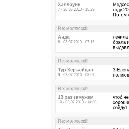
Хэллоуин
Медсест
7 - 20.06.2010 - 15:29
году 20
Потом у
Re: моллюск!!!!
Аида
лечила 
8 - 03.07.2010 - 07:16
брала и
выдавл
Re: моллюск!!!!
Тур Херъейдал
3-Елен
9 - 03.07.2010 - 08:07
поликл
Re: моллюск!!!!
1й раз замужем
чтоб не
10 - 03.07.2010 - 14:06
хорошен
сойдут 
Re: моллюск!!!!