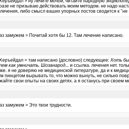
Херъейдал > ну лечите мочой, читайте народную энциклопеди
 разе не призываю действовать моим методом. не надо наст
лечения, либо смысл ваших упорных постов сводится к "не з
аз замужем > Почитай хотя бы 12. Там лечение написано.
 Херъейдал > там написано (дословно) следующее:
Хоть бы
тем как умничать. Шозанарод...
и ссылка. лечения нет. толь
ке. я не доверяю не медицинской литературе, да и к медиц
м пинцетом вырывать то, что можно вынуть, не сильно повр
айте свои опыты на своих детях. а я останусь при своем м
аз замужем > Это твои трудности.