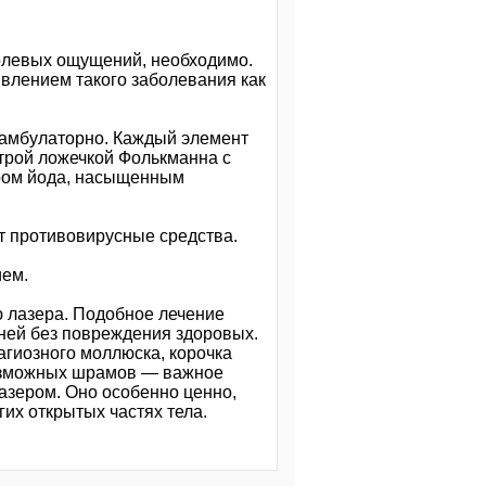
болевых ощущений, необходимо.
явлением такого заболевания как
 амбулаторно. Каждый элемент
трой ложечкой Фолькманна с
ром йода, насыщенным
т противовирусные средства.
ием.
ю лазера. Подобное лечение
ней без повреждения здоровых.
тагиозного моллюска, корочка
возможных шрамов — важное
азером. Оно особенно ценно,
гих открытых частях тела.