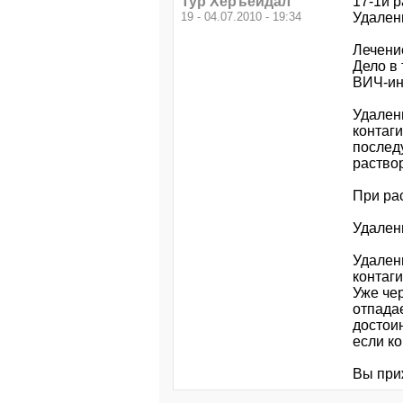
Тур Херъейдал
17-1й 
19 - 04.07.2010 - 19:34
Удален
Лечени
Дело в
ВИЧ-и
Удален
контаг
послед
раство
При ра
Удален
Удален
контаг
Уже чер
отпада
достои
если ко
Вы при