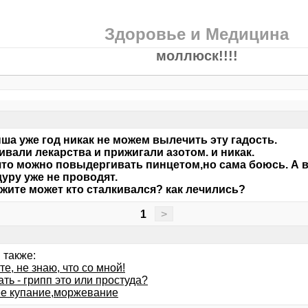
Здоровье и Медицина
моллюск!!!!
ша уже год никак не можем вылечить эту гадость.
ивали лекарства и прижигали азотом. и никак.
что можно повыдергивать пинцетом,но сама боюсь. А вр
уру уже не проводят.
жите может кто сталкивался? как лечились?
1
>
 также:
е, не знаю, что со мной!
ать - грипп это или простуда?
е купание,моржевание