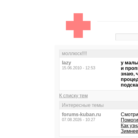
моллюск!!!!
lazy
у малы
15.06.2010 - 12:53
и проп
знаю, 
процед
подска
К списку тем
Интересные темы
forums-kuban.ru
Смотри
07.08.2026 - 10:27
Помогит
Как узн
Зимнее