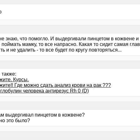
о
не знаю, что помогло. И выдергивали пинцетом в кожвене и 
 поймать мамку, то все напрасно. Какая то сидит самая глав
ь и не удалить - то все будет по кругу повторяться...
 также:
жите. Курсы.
ите!! Где можно сдать анализ крови на рак ???
глобулин человека антирезус Rh 0 (D)
вам выдергивал пинцетом в кожвене?
но это было?