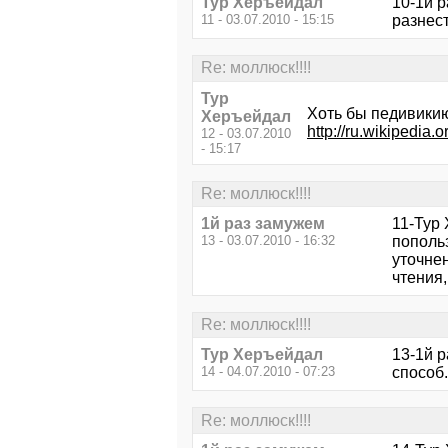
Тур Херъейдал
10-1й 
11 - 03.07.2010 - 15:15
разнест
Re: моллюск!!!!
Тур
Хоть бы педивикию
Херъейдал
http://ru.wik
12 - 03.07.2010
- 15:17
Re: моллюск!!!!
1й раз замужем
11-Тур 
13 - 03.07.2010 - 16:32
попольз
уточнен
чтения,
Re: моллюск!!!!
Тур Херъейдал
13-1й р
14 - 04.07.2010 - 07:23
способ.
Re: моллюск!!!!