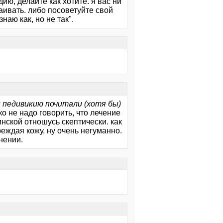
ю, делайте как хотите. я вас ни
аивать. либо посоветуйте свой
наю как, но не так".
 педивикию почитали (хотя бы)
ко не надо говорить, что лечение
инской отношусь скептически. как
еждая кожу, ну очень негуманно.
нении.