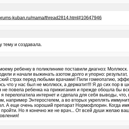
/forums-kuban.ru/mama/thread2814.html#10647946
ту тему и создавала.
 моему ребенку в поликлинике поставили диагноз: Моллюск.
дили и начали выжинать азотом долго и упорно: результат,
ский страх перед любыми врачами! Пили гомеопатию, эффе
сь что у нас был не моллюск, а дерматит!!! Я до сих пор в 
я не повела ребенка на прижигания и прежде обошла бы все
 я перелопатила интернет и сделала для себя выводы, что,
зм, например Энтеросгелем, а во вторых укреплять иммунит
ол. А еще очень хороший препарат Нормофлорин. Когда им
 пройти. Но я конечно же не врач... От всей души желаю в
овления!