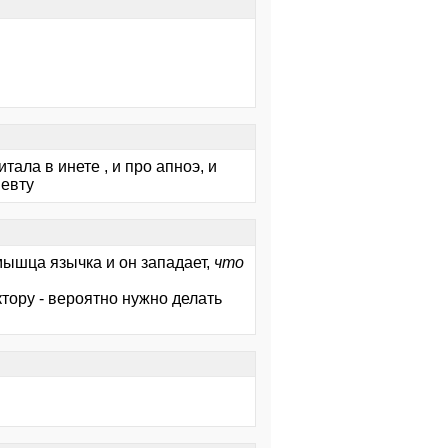
тала в инете , и про апноэ, и
певту
мышца язычка и он западает,
что
ктору - вероятно нужно делать