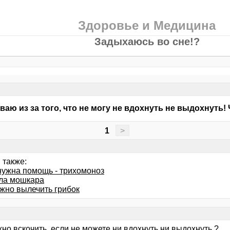
Здоровье и Медицина
Задыхаюсь во сне!?
ваю из за того, что не могу не вдохнуть не выдохнуть! 
1
>
 также:
нужна помощь - трихомоноз
ла мошкара
жно вылечить грибок
но вскочить, если не можете ни вдохнуть ни выдохнуть ?