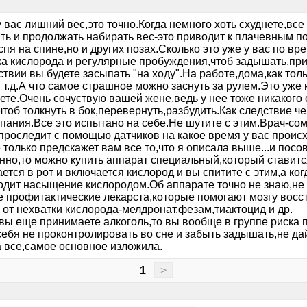
 вас лишний вес,это точно.Когда немного хоть схуднете,все
ить и продолжать набирать вес-это приводит к плачевным п
спя на спине,но и других позах.Сколько это уже у вас по в
ка кислорода и регулярные пробуждения,чтоб задышать,прив
твии вы будете засыпать "на ходу".На работе,дома,как тол
 т.д.А что самое страшное можно заснуть за рулем.Это уже
ете.Очень сочуствую вашей жене,ведь у нее тоже никакого 
чтоб толкнуть в бок,перевернуть,разбудить.Как следствие че
пания.Все это испытано на себе.Не шутите с этим.Врач-сом
проследит с помощью датчиков на какое время у вас проис
только предскажет вам все то,что я описала выше...и посове
нно,то можно купить аппарат специальный,который ставитс
тся в рот и включается кислород и вы спитите с этим,а ко
одит насыщение кислородом.Об аппарате точно не знаю,не 
е профитактические лекарста,которые помогают мозгу вос
 от нехватки кислорода-мелдронат,фезам,тиактоцид и др.
вы еще принимаете алкоголь,то вы вообще в группе риска п
ебя не проконтролировать во сне и забыть задышать,не дай
а все,самое основное изложила.
1
>