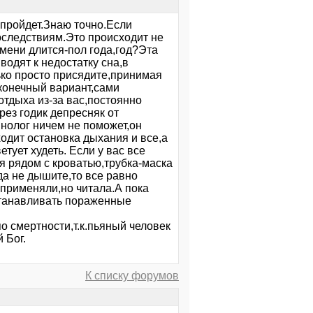
 пройдет.Знаю точно.Если
оследствиям.Это происходит не
ремени длится-пол года,год?Эта
одят к недостатку сна,в
ько просто присядите,принимая
 конечный вариант,сами
отдыха из-за вас,постоянно
рез годик депресняк от
нолог ничем не поможет,он
ходит остановка дыхания и все,а
тует худеть. Если у вас все
я рядом с кроватью,трубка-маска
гда не дышите,то все равно
применяли,но читала.А пока
станавливать пораженные
о смертности,т.к.пьяный человек
 Бог.
К списку форумов