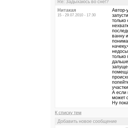
Re: Задыхаюсь во сне!?
Нитакая
Автор-у
15 - 29.07.2010 - 17:30
запуст
только 
нехват
последс
ванну и
понима
начеку,
недосы
только 
дальше 
запуще
помещае
происх
попейт
участки
А если 
может с
Ну пок
К списку тем
Добавить новое сообщение