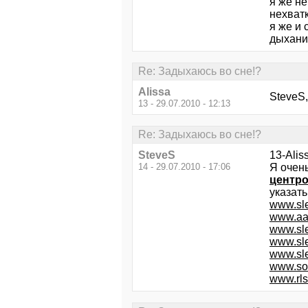
я же не
нехват
я же и 
дыхание
Re: Задыхаюсь во сне!?
Alissa
SteveS
13 - 29.07.2010 - 12:13
Re: Задыхаюсь во сне!?
SteveS
13-Alis
14 - 29.07.2010 - 17:06
Я очень
центро
указать
www.sle
www.aa
www.sle
www.sl
www.sl
www.so
www.rls