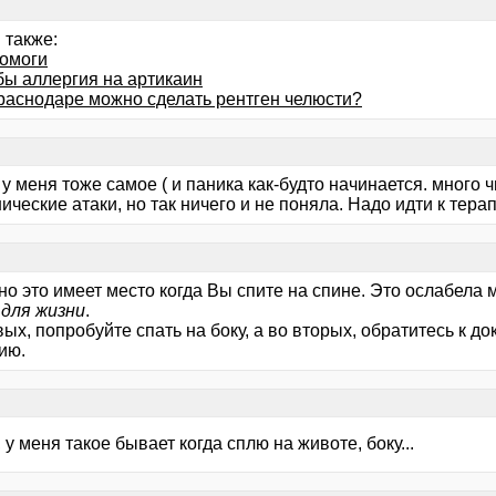
 также:
помоги
бы аллергия на артикаин
Краснодаре можно сделать рентген челюсти?
 у меня тоже самое ( и паника как-будто начинается. много чи
ические атаки, но так ничего и не поняла. Надо идти к тера
о это имеет место когда Вы спите на спине. Это ослабела 
 для жизни
.
ых, попробуйте спать на боку, а во вторых, обратитесь к до
ию.
 у меня такое бывает когда сплю на животе, боку...