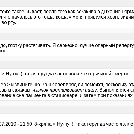
тоже такое бывает, после того как вскакиваю дыхание норм
 что началось это тогда, когда у меня появился храп, вид
во рту.
до, глотку растягивать. Я серьезно, лучше оперный реперту
рно.
 > Ну-ну :), такая ерунда часто является причиной смерти.
hen > Извините, но Ваш совет вряд ли поможет, поскольку 
совым связкам;
язычок проталкивает пищу
. Выполняется 
вание сна пациента в стационаре, и затем при показаниях 
.07.2010 - 21:50 8-хряпа > Ну-ну :), такая ерунда часто явля