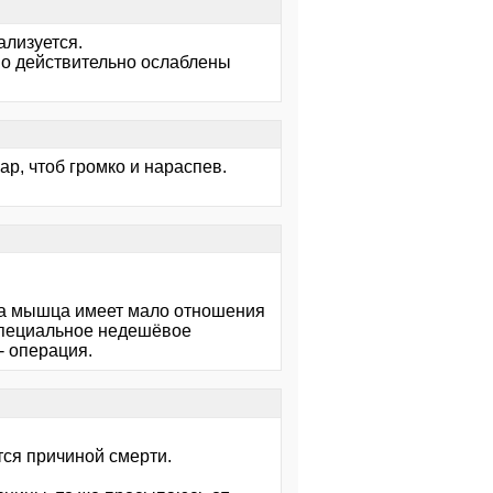
ализуется.
имо действительно ослаблены
ар, чтоб громко и нараспев.
эта мышца имеет мало отношения
специальное недешёвое
- операция.
ется причиной смерти.