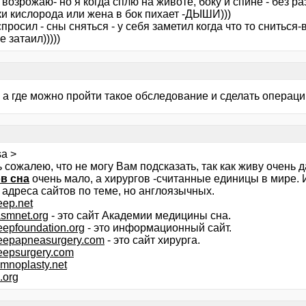
 возрожаю- но я когда сплю на животе, боку и спине - без р
ки кислорода или жена в бок пихает -ДЫШИ)))
спросил - сны сняться - у себя заметил когда что то сниться
 затаил)))))
, а где можно пройти такое обследование и сделать операц
sa >
 сожалею, что не могу Вам подсказать, так как живу очень да
в сна
очень мало, а хирургов -считанные единицы в мире. И
 адреса сайтов по теме, но англоязычных.
ep.net
smnet.org
- это сайт Академии медицины сна.
epfoundation.org
- это информационный сайт.
eepapneasurgery.com
- это сайт хирурга.
eepsurgery.com
mnoplasty.net
.org