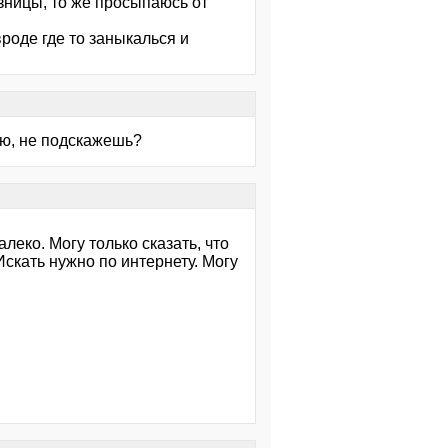
азницы, то же просыпаюсь от
-вроде где то заныкалься и
ию, не подскажешь?
леко. Могу только сказать, что
скать нужно по интернету. Могу