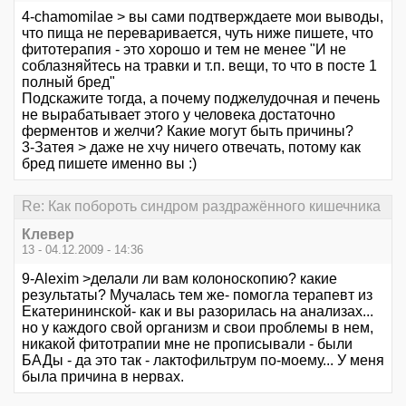
4-chamomilae > вы сами подтверждаете мои выводы,
что пища не переваривается, чуть ниже пишете, что
фитотерапия - это хорошо и тем не менее "И не
соблазняйтесь на травки и т.п. вещи, то что в посте 1
полный бред"
Подскажите тогда, а почему поджелудочная и печень
не вырабатывает этого у человека достаточно
ферментов и желчи? Какие могут быть причины?
3-Затея > даже не хчу ничего отвечать, потому как
бред пишете именно вы :)
Re: Как побороть синдром раздражённого кишечника
Клевер
13 - 04.12.2009 - 14:36
9-Alexim >делали ли вам колоноскопию? какие
результаты? Мучалась тем же- помогла терапевт из
Екатерининской- как и вы разорилась на анализах...
но у каждого свой организм и свои проблемы в нем,
никакой фитотрапии мне не прописывали - были
БАДы - да это так - лактофильтрум по-моему... У меня
была причина в нервах.