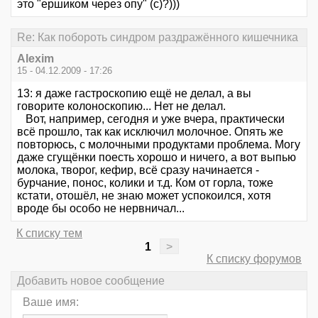
это "ершиком через опу" (c)?)))
Re: Как побороть синдром раздражённого кишечника
Alexim
15 - 04.12.2009 - 17:26
13: я даже гастроскопию ещё не делал, а вы
говорите колоноскопию... Нет не делал.
Вот, например, сегодня и уже вчера, практически
всё прошло, так как исключил молочное. Опять же
повторюсь, с молочными продуктами проблема. Могу
даже сгущёнки поесть хорошо и ничего, а вот выпью
молока, творог, кефир, всё сразу начинается -
бурчание, понос, колики и т.д. Ком от горла, тоже
кстати, отошёл, не знаю может успокоился, хотя
вроде бы особо не нервничал...
К списку тем
1
>
К списку форумов
Добавить новое сообщение
Ваше имя: