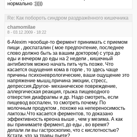
нормально :)))))
Re: Как побороть синдром раздражённого кишечника
chamomilae
8 - 03.12.2009 - 18:22
6-Alexim >вообще-то фермент принимать с приемом
пищи , дюспаталин ( мое предпочтение, последнее
слово должно быть за вашим доктором) с утра до
еды и вечером до еды на 2 недели , кишечный
антибиотик можно начать пить чуть позже. Что
касается ощущения кома в горле , то здесь чаще
причины психоневрологические, ваши ощущение это
напряжение мышц.причина эмоции, стресс,
депрессия.Другое- механическое повреждение,
аллергическая реакция, грыжа пищеводного
отверстия диафрагмы и др. Надо смотреть, если
пищевод воспален, то смотреть почему. По
молочным продуктом , похоже на непереносимость
лактозы.Что касается ферментов, то доказано
эффективность креона выше , чем у мезима. А как
вы принимаете фермент, до еды , во время?
делали ли вы гастроскопию, что с кислотностью?
Кстати, что за травы пьете?