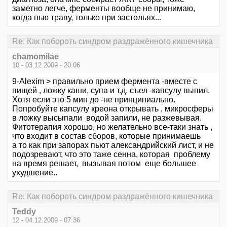
заметно легче, ферменты вообще не принимаю,
когда пью траву, только при застольях...
Re: Как побороть синдром раздражённого кишечника
chamomilae
10 - 03.12.2009 - 20:06
9-Alexim > правильно прием фермента -вместе с
пищей , ложку каши, супа и т.д. съел -капсулу выпил.
Хотя если это 5 мин до -не принципиально.
Попробуйте капсулу креона открывать , микросферы
в ложку высыпали водой запили, не разжевывая.
Фитотерапия хорошо, но желательно все-таки знать ,
что входит в состав сборов, которые принимаешь
а то как при запорах пьют александрийский лист, и не
подозревают, что это таже сенна, которая проблему
на время решает, вызывая потом еще большее
ухудшение..
Re: Как побороть синдром раздражённого кишечника
Teddy
12 - 04.12.2009 - 07:36