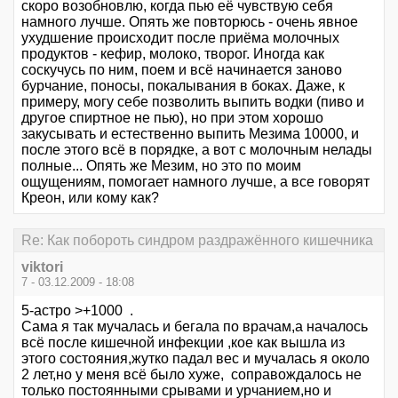
скоро возобновлю, когда пью её чувствую себя
намного лучше. Опять же повторюсь - очень явное
ухудшение происходит после приёма молочных
продуктов - кефир, молоко, творог. Иногда как
соскучусь по ним, поем и всё начинается заново
бурчание, поносы, покалывания в боках. Даже, к
примеру, могу себе позволить выпить водки (пиво и
другое спиртное не пью), но при этом хорошо
закусывать и естественно выпить Мезима 10000, и
после этого всё в порядке, а вот с молочным нелады
полные... Опять же Мезим, но это по моим
ощущениям, помогает намного лучше, а все говорят
Креон, или кому как?
Re: Как побороть синдром раздражённого кишечника
viktori
7 - 03.12.2009 - 18:08
5-астро >+1000 .
Сама я так мучалась и бегала по врачам,а началось
всё после кишечной инфекции ,кое как вышла из
этого состояния,жутко падал вес и мучалась я около
2 лет,но у меня всё было хуже, соправождалось не
только постоянными срывами и урчанием,но и