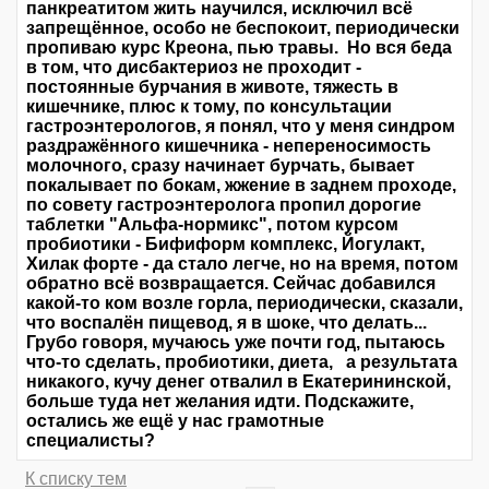
панкреатитом жить научился, исключил всё
запрещённое, особо не беспокоит, периодически
пропиваю курс Креона, пью травы. Но вся беда
в том, что дисбактериоз не проходит -
постоянные бурчания в животе, тяжесть в
кишечнике, плюс к тому, по консультации
гастроэнтерологов, я понял, что у меня синдром
раздражённого кишечника - непереносимость
молочного, сразу начинает бурчать, бывает
покалывает по бокам, жжение в заднем проходе,
по совету гастроэнтеролога пропил дорогие
таблетки "Альфа-нормикс", потом курсом
пробиотики - Бифиформ комплекс, Йогулакт,
Хилак форте - да стало легче, но на время, потом
обратно всё возвращается. Сейчас добавился
какой-то ком возле горла, периодически, сказали,
что воспалён пищевод, я в шоке, что делать...
Грубо говоря, мучаюсь уже почти год, пытаюсь
что-то сделать, пробиотики, диета, а результата
никакого, кучу денег отвалил в Екатерининской,
больше туда нет желания идти. Подскажите,
остались же ещё у нас грамотные
специалисты?
К списку тем