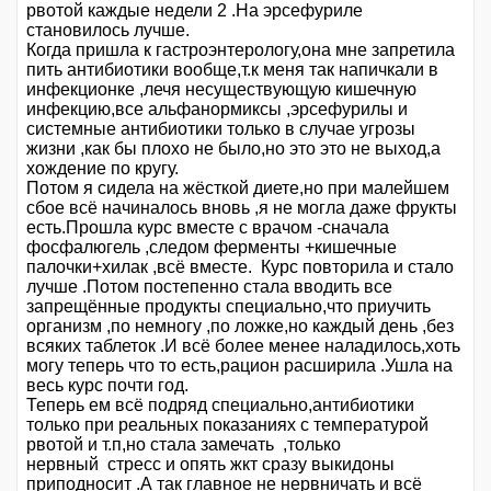
рвотой каждые недели 2 .На эрсефуриле
становилось лучше.
Когда пришла к гастроэнтерологу,она мне запретила
пить антибиотики вообще,т.к меня так напичкали в
инфекционке ,лечя несуществующую кишечную
инфекцию,все альфанормиксы ,эрсефурилы и
системные антибиотики только в случае угрозы
жизни ,как бы плохо не было,но это это не выход,а
хождение по кругу.
Потом я сидела на жёсткой диете,но при малейшем
сбое всё начиналось вновь ,я не могла даже фрукты
есть.Прошла курс вместе с врачом -сначала
фосфалюгель ,следом ферменты +кишечные
палочки+хилак ,всё вместе. Курс повторила и стало
лучше .Потом постепенно стала вводить все
запрещённые продукты специально,что приучить
организм ,по немногу ,по ложке,но каждый день ,без
всяких таблеток .И всё более менее наладилось,хоть
могу теперь что то есть,рацион расширила .Ушла на
весь курс почти год.
Теперь ем всё подряд специально,антибиотики
только при реальных показаниях с температурой
рвотой и т.п,но стала замечать ,только
нервный стресс и опять жкт сразу выкидоны
приподносит .А так главное не нервничать и всё