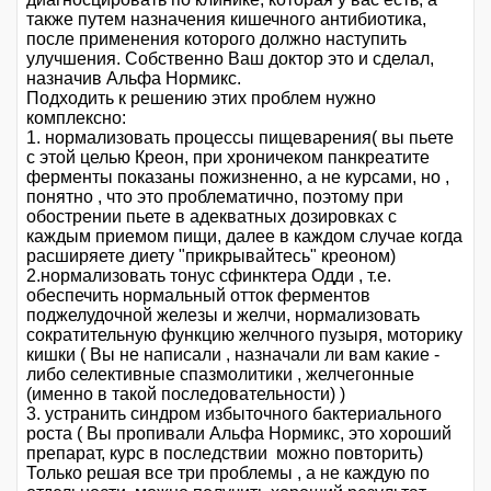
также путем назначения кишечного антибиотика,
после применения которого должно наступить
улучшения. Собственно Ваш доктор это и сделал,
назначив Альфа Нормикс.
Подходить к решению этих проблем нужно
комплексно:
1. нормализовать процессы пищеварения( вы пьете
с этой целью Креон, при хроничеком панкреатите
ферменты показаны пожизненно, а не курсами, но ,
понятно , что это проблематично, поэтому при
обострении пьете в адекватных дозировках с
каждым приемом пищи, далее в каждом случае когда
расширяете диету "прикрывайтесь" креоном)
2.нормализовать тонус сфинктера Одди , т.е.
обеспечить нормальный отток ферментов
поджелудочной железы и желчи, нормализовать
сократительную функцию желчного пузыря, моторику
кишки ( Вы не написали , назначали ли вам какие -
либо селективные спазмолитики , желчегонные
(именно в такой последовательности) )
3. устранить синдром избыточного бактериального
роста ( Вы пропивали Альфа Нормикс, это хороший
препарат, курс в последствии можно повторить)
Только решая все три проблемы , а не каждую по