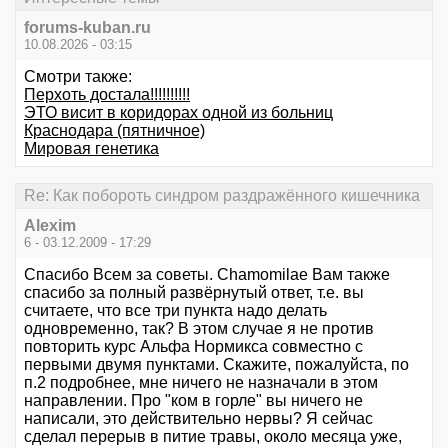
forums-kuban.ru
10.08.2026 - 03:15
Смотри также:
Перхоть достала!!!!!!!!!!
ЭТО висит в коридорах одной из больниц
Краснодара (пятничное)
Мировая генетика
Re: Как побороть синдром раздражённого кишечника
Alexim
6 - 03.12.2009 - 17:29
Спасибо Всем за советы. Сhamomilae Вам также
спасибо за полный развёрнутый ответ, т.е. вы
считаете, что все три пункта надо делать
одновременно, так? В этом случае я не против
повторить курс Альфа Нормикса совместно с
первыми двумя пунктами. Скажите, пожалуйста, по
п.2 подробнее, мне ничего не назначали в этом
направлении. Про "ком в горле" вы ничего не
написали, это действительно нервы? Я сейчас
сделал перерыв в питие травы, около месяца уже,