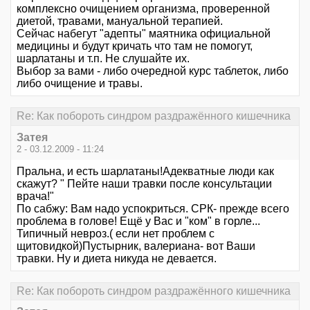
комплексно очищением организма, проверенной
диетой, травами, мануальной терапией.
Сейчас набегут "адепты" маятника официальной
медицины и будут кричать что там не помогут,
шарлатаны и т.п. Не слушайте их.
Выбор за вами - либо очередной курс таблеток, либо
либо очищение и травы.
Re: Как побороть синдром раздражённого кишечника
Затея
2 - 03.12.2009 - 11:24
Пральна, и есть шарлатаны!Адекватные люди как
скажут? " Пейте наши травки после консультации
врача!"
По сабжу: Вам надо успокриться. СРК- прежде всего
проблема в голове! Ещё у Вас и "ком" в горле...
Типичный невроз.( если нет проблем с
щитовидкой)Пустырник, валериана- вот Ваши
травки. Ну и диета никуда не девается.
Re: Как побороть синдром раздражённого кишечника