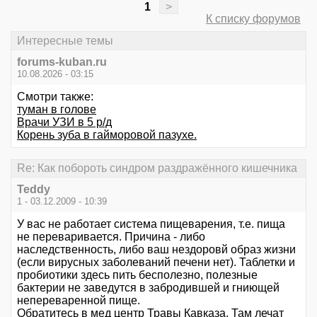
1
>
К списку форумов
Интересные темы
forums-kuban.ru
10.08.2026 - 03:15
Смотри также:
туман в голове
Врачи УЗИ в 5 р/д
Корень зуба в гайморовой пазухе.
Re: Как побороть синдром раздражённого кишечника
Teddy
1 - 03.12.2009 - 10:39
У вас не работает система пищеварения, т.е. пища
не переваривается. Причина - либо
наследственность, либо ваш нездоровй образ жизни
(если вирусных заболеваний печени нет). Таблетки и
пробиотики здесь пить бесполезно, полезные
бактерии не заведутся в забродившей и гниющей
непереваренной пище.
Обратитесь в мед центр Травы Кавказа. Там лечат