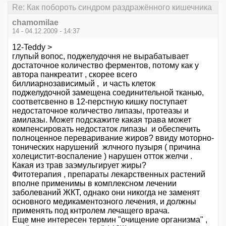
Re: Как побороть синдром раздражённого кишечника
chamomilae
14 - 04.12.2009 - 14:37
12-Teddy >
глупый вопос, поджелудочня не вырабатывает
достаточное количество ферментов, потому как у
автора панкреатит , скорее всего
биллиарнозависимый , и часть клеток
поджелудочной замещена соединительной тканью,
соответсвенно в 12-перстную кишку поступает
недостаточное количество липазы, протеазы и
амилазы. Может подскажите какая трава может
компенсировать недостаток липазы и обеспечить
полноценное переваривание жиров? ввиду моторно-
тонических нарушений жлчного пузыря ( причина
холецистит-воспаление ) нарушен отток желчи .
Какая из трав заэмульгирует жиры?
Фитотерапия , препараты лекарственных растений
вполне применимы в комплексном лечении
заболеваний ЖКТ, однако они никогда не заменят
основного медикаментозного лечения, и должны
применять под кнтролем лечащего врача.
Еще мне интересен термин "очищение организма" ,