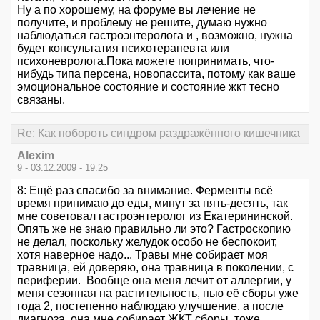
Ну а по хорошему, на форуме вы лечение не
получите, и проблему не решите, думаю нужно
наблюдаться гастроэнтеролога и , возможно, нужна
будет консультатия психотерапевта или
психоневролога.Пока можете попринимать, что-
нибудь типа персена, новопассита, потому как ваше
эмоциональное состояние и состояние жкт тесно
связаны.
Re: Как побороть синдром раздражённого кишечника
Alexim
9 - 03.12.2009 - 19:25
8: Ещё раз спасибо за внимание. Ферменты всё
время принимаю до еды, минут за пять-десять, так
мне советовал гастроэнтеролог из Екатерининской.
Опять же не знаю правильно ли это? Гастроскопию
не делал, поскольку желудок особо не беспокоит,
хотя наверное надо... Травы мне собирает моя
травница, ей доверяю, она травница в поколении, с
периферии. Вообще она меня лечит от аллергии, у
меня сезонная на растительность, пью её сборы уже
года 2, постепенно наблюдаю улучшение, а после
диагноза, она мне собирает ЖКТ сборы, тоже