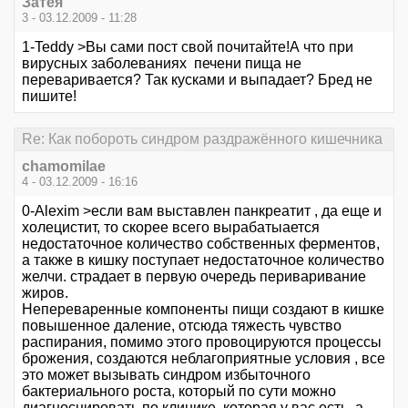
Затея
3 - 03.12.2009 - 11:28
1-Teddy >Вы сами пост свой почитайте!А что при
вирусных заболеваниях печени пища не
переваривается? Так кусками и выпадает? Бред не
пишите!
Re: Как побороть синдром раздражённого кишечника
chamomilae
4 - 03.12.2009 - 16:16
0-Alexim >если вам выставлен панкреатит , да еще и
холецистит, то скорее всего вырабатыается
недостаточное количество собственных ферментов,
а также в кишку поступает недостаточное количество
желчи. страдает в первую очередь периваривание
жиров.
Непереваренные компоненты пищи создают в кишке
повышенное даление, отсюда тяжесть чувство
распирания, помимо этого провоцируются процессы
брожения, создаются неблагоприятные условия , все
это может вызывать синдром избыточного
бактериального роста, который по сути можно
диагносцировать по клинике, которая у вас есть, а