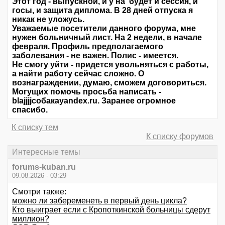
Этот год - выпускной, и у на будет и сессия, и
госы, и защита диплома. В 28 дней отпуска я
никак не уложусь.
Уважаемые посетители данного форума, мне
нужен больничный лист. На 2 недели, в начале
февраля. Профиль предполагаемого
заболевания - не важен. Полис - имеется.
Не смогу уйти - придется увольняться с работы,
а найти работу сейчас сложно. О
вознаграждении, думаю, сможем договориться.
Могущих помочь просьба написать -
blajjjjсобакаyandex.ru. Заранее огромное
спасибо.
К списку тем
К списку форумов
Интересные темы
forums-kuban.ru
09.08.2026 - 03:29
Смотри также:
можно ли забеременеть в первый день цикла?
Кто выиграет если с Кропоткинской больницы сдерут
миллион?