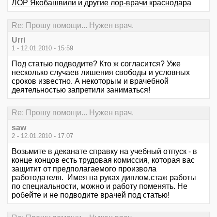
ЛОР Якобашвили и другие лор-врачи краснодара
Re: Прошу помощи... Нужен врач.
Urri
1 - 12.01.2010 - 15:59
Под статью подводите? Кто ж согласится? Уже
несколько случаев лишения свободы и условных
сроков известно. А некоторым и врачебной
деятельностью запретили заниматься!
Re: Прошу помощи... Нужен врач.
saw
2 - 12.01.2010 - 17:07
Возьмите в деканате справку на учебный отпуск - в
конце концов есть трудовая комиссия, которая вас
защитит от предполагаемого произвола
работодателя. Имея на руках диплом,стаж работы
по специальности, можно и работу поменять. Не
робейте и не подводите врачей под статью!