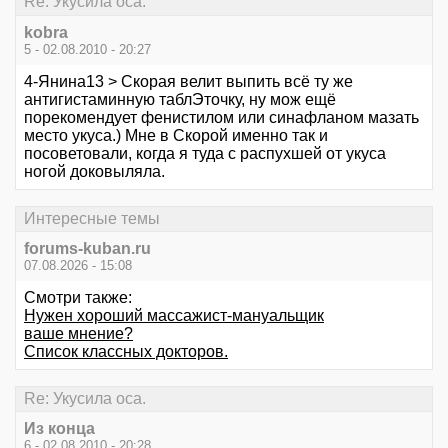
Re: Укусила оса.
kobra
5 - 02.08.2010 - 20:27
4-Янина13 > Скорая велит выпить всё ту же
антигистаминную таблЭточку, ну мож ещё
порекомендует фенистилом или синафланом мазать
место укуса.) Мне в Скорой именно так и
посоветовали, когда я туда с распухшей от укуса
ногой доковыляла.
Интересные темы
forums-kuban.ru
07.08.2026 - 15:08
Смотри также:
Нужен хороший массажист-мануальщик
ваше мнение?
Список классных докторов.
Re: Укусила оса.
Из конца
6 - 02.08.2010 - 20:28