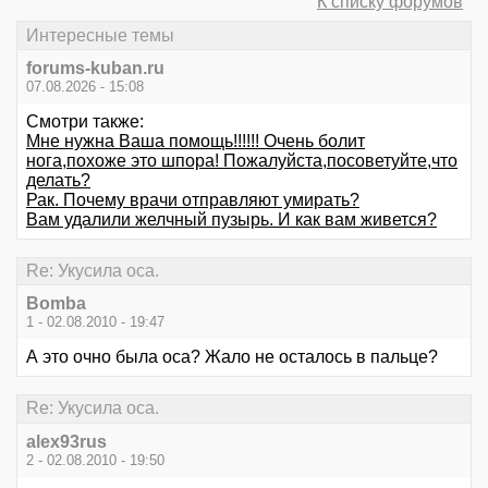
К списку форумов
Интересные темы
forums-kuban.ru
07.08.2026 - 15:08
Смотри также:
Мне нужна Ваша помощь!!!!!! Очень болит
нога,похоже это шпора! Пожалуйста,посоветуйте,что
делать?
Рак. Почему врачи отправляют умирать?
Вам удалили желчный пузырь. И как вам живется?
Re: Укусила оса.
Bomba
1 - 02.08.2010 - 19:47
А это очно была оса? Жало не осталось в пальце?
Re: Укусила оса.
alex93rus
2 - 02.08.2010 - 19:50