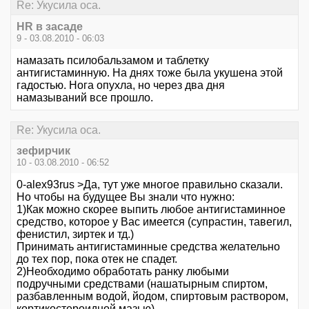
Re: Укусила оса.
HR в засаде
9 - 03.08.2010 - 06:03
намазать псилобальзамом и таблетку
антигистаминную. На днях тоже была укушена этой
гадостью. Нога опухла, но через два дня
намазываний все прошло.
Re: Укусила оса.
зефирчик
10 - 03.08.2010 - 06:52
0-alex93rus >Да, тут уже многое правильно сказали.
Но чтобы на будущее Вы знали что нужно:
1)Как можно скорее выпить любое антигистаминное
средство, которое у Вас имеется (супрастин, тавегил,
фенистил, зиртек и тд.)
Принимать антигистаминные средства желательно
до тех пор, пока отек не спадет.
2)Необходимо обработать ранку любыми
подручными средствами (нашатырным спиртом,
разбавленным водой, йодом, спиртовым раствором,
кортикостероидной мазью).