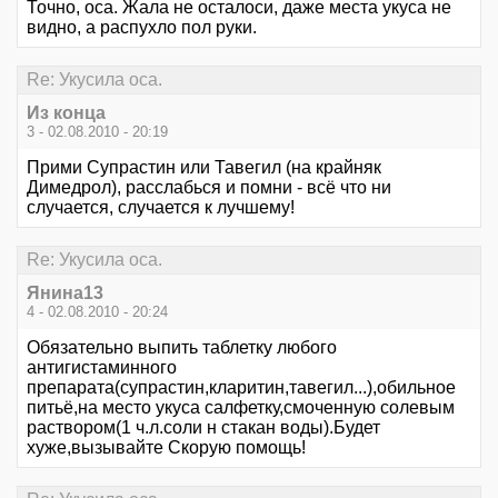
Точно, оса. Жала не осталоси, даже места укуса не
видно, а распухло пол руки.
Re: Укусила оса.
Из конца
3 - 02.08.2010 - 20:19
Прими Супрастин или Тавегил (на крайняк
Димедрол), расслабься и помни - всё что ни
случается, случается к лучшему!
Re: Укусила оса.
Янина13
4 - 02.08.2010 - 20:24
Обязательно выпить таблетку любого
антигистаминного
препарата(супрастин,кларитин,тавегил...),обильное
питьё,на место укуса салфетку,смоченную солевым
раствором(1 ч.л.соли н стакан воды).Будет
хуже,вызывайте Скорую помощь!