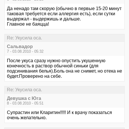
Да ненадо там скорую (обычно в первые 15-20 минут
таковая требуется если аллергия есть), если сутки
выдержал - выдержишь и дальше.
Главное не баяцца!
Re: Укусила оса.
Сальвадор
7 - 03.08.2010 - 05:32
После укуса сразу нужно опустить укушенную
конечность в раствор обычной синьки (для
подсинивания белья).Боль она не снимет, но отека не
будет.Проверено на себе.
Re: Укусила оса.
Девушка с Юга
8 - 03.08.2010 - 05:51
Супрастин или Кларитин!!!!! И к врачу показаться
очень желательно.