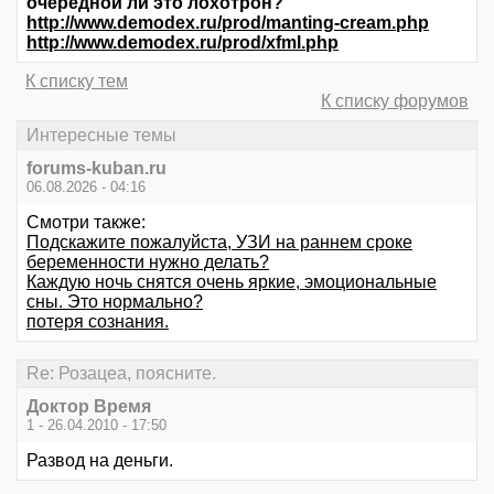
очередной ли это лохотрон?
http://www.demodex.ru/prod/manting-cream.php
http://www.demodex.ru/prod/xfml.php
К списку тем
К списку форумов
Интересные темы
forums-kuban.ru
06.08.2026 - 04:16
Смотри также:
Подскажите пожалуйста, УЗИ на раннем сроке
беременности нужно делать?
Каждую ночь снятся очень яркие, эмоциональные
сны. Это нормально?
потеря сознания.
Re: Розацеа, поясните.
Доктор Время
1 - 26.04.2010 - 17:50
Развод на деньги.