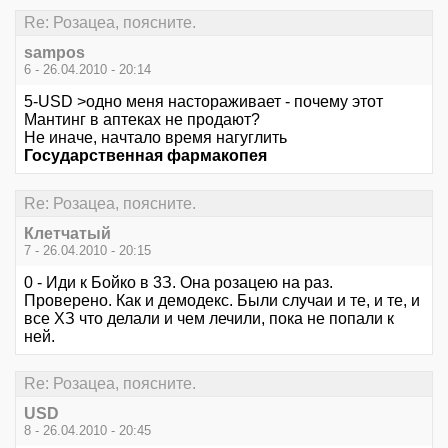
Re: Розацеа, поясните.
sampos
6 - 26.04.2010 - 20:14
5-USD >одно меня настораживает - почему этот
Мантинг в аптеках не продают?
Не иначе, начтало время нагуглить
Государственная фармакопея
Re: Розацеа, поясните.
Клетчатый
7 - 26.04.2010 - 20:15
0 - Иди к Бойко в 3З. Она розацею на раз.
Проверено. Как и демодекс. Были случаи и те, и те, и
все ХЗ что делали и чем лечили, пока не попали к
ней.
Re: Розацеа, поясните.
USD
8 - 26.04.2010 - 20:45