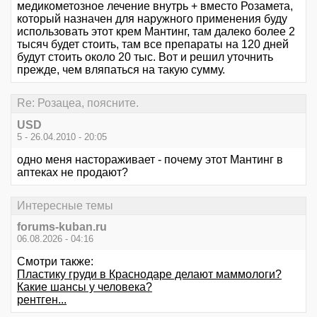
медикометозное лечение внутрь + вместо Розамета,
который назначен для наружного применения буду
использовать этот крем Мантинг, там далеко более 2
тысяч будет стоить, там все препараты на 120 дней
будут стоить около 20 тыс. Вот и решил уточнить
прежде, чем вляпаться на такую сумму.
Re: Розацеа, поясните.
USD
5 - 26.04.2010 - 20:05
одно меня настораживает - почему этот Мантинг в
аптеках не продают?
Интересные темы
forums-kuban.ru
06.08.2026 - 04:16
Смотри также:
Пластику груди в Краснодаре делают маммологи?
Какие шансы у человека?
рентген...