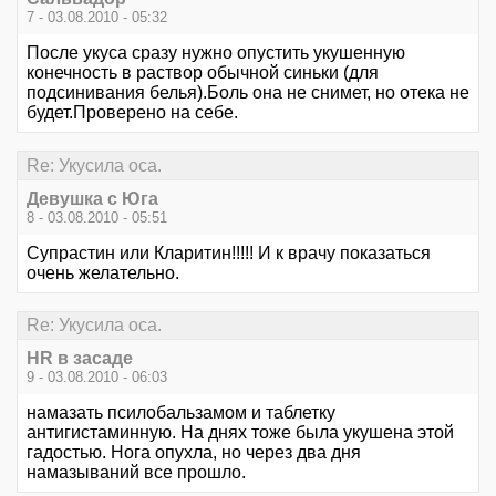
7 - 03.08.2010 - 05:32
После укуса сразу нужно опустить укушенную
конечность в раствор обычной синьки (для
подсинивания белья).Боль она не снимет, но отека не
будет.Проверено на себе.
Re: Укусила оса.
Девушка с Юга
8 - 03.08.2010 - 05:51
Супрастин или Кларитин!!!!! И к врачу показаться
очень желательно.
Re: Укусила оса.
HR в засаде
9 - 03.08.2010 - 06:03
намазать псилобальзамом и таблетку
антигистаминную. На днях тоже была укушена этой
гадостью. Нога опухла, но через два дня
намазываний все прошло.