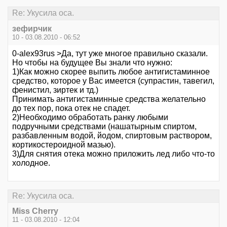
Re: Укусила оса.
зефирчик
10 - 03.08.2010 - 06:52
0-alex93rus >Да, тут уже многое правильно сказали.
Но чтобы на будущее Вы знали что нужно:
1)Как можно скорее выпить любое антигистаминное
средство, которое у Вас имеется (супрастин, тавегил,
фенистил, зиртек и тд.)
Принимать антигистаминные средства желательно
до тех пор, пока отек не спадет.
2)Необходимо обработать ранку любыми
подручными средствами (нашатырным спиртом,
разбавленным водой, йодом, спиртовым раствором,
кортикостероидной мазью).
3)Для снятия отека можно приложить лед либо что-то
холодное.
Re: Укусила оса.
Miss Cherry
11 - 03.08.2010 - 12:04