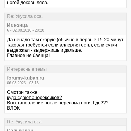
ногой доковыляла.
Re: Укусила оса.
Из конца
6 - 02.08.2010 - 20:28
Да ненадо там скорую (обычно в первые 15-20 минут
таковая требуется если аллергия есть), если сутки
выдержал - выдержишь и дальше.
Главное не баяцца!
Интересные темы
forums-kuban.ru
06.08.2026 - 03:13
Смотри также:
куда сдают анорексиков?
Восстановление после перелома ноги. Где???
ВЛЭК
Re: Укусила оса.
Сальвадор