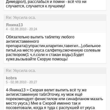
Димедрол), расслабься и помни - всё что ни
случается, случается к лучшему!
Re: Укусила оса.
Янина13
4 - 02.08.2010 - 20:24
Обязательно выпить таблетку любого
антигистаминного
препарата(супрастин,кларитин,тавегил...),обильное
питьё,на место укуса салфетку,смоченную солевым
раствором(1 ч.л.соли н стакан воды).Будет
хуже,вызывайте Скорую помощь!
Re: Укусила оса.
kobra
5 - 02.08.2010 - 20:27
4-Янина13 > Скорая велит выпить всё ту же
антигистаминную таблЭточку, ну мож ещё
порекомендует фенистилом или синафланом мазать
место укуса.) Мне в Скорой именно так и
посоветовали, когда я туда с распухшей от укуса