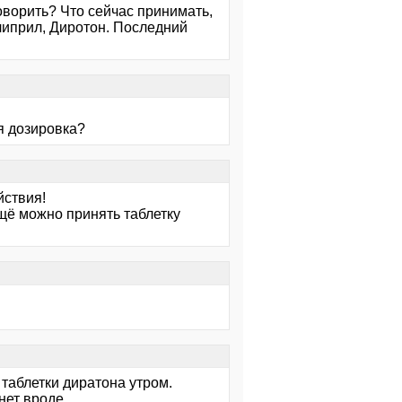
говорить? Что сейчас принимать,
липрил, Диротон. Последний
ая дозировка?
йствия!
ещё можно принять таблетку
 таблетки диратона утром.
нет вроде.