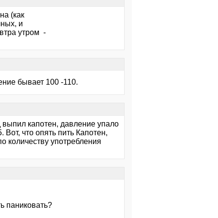
на (как
ных, и
втра утром -
ение бывает 100 -110.
д выпил капотен, давление упало
. Вот, что опять пить Капотен,
по количеству употребления
ть паниковать?