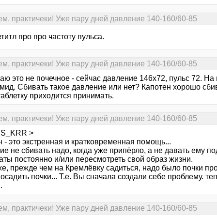
ем, практичеки! Уже пару дней давление 140-160/60-85
титл про про частоту пульса.
ем, практичеки! Уже пару дней давление 140-160/60-85
аю это не почечное - сейчас давление 146х72, пульс 72. На
мид. Сбивать такое давление или нет? Капотен хорошо сби
таблетку приходится принимать.
ем, практичеки! Уже пару дней давление 140-160/60-85
SS_KRR >
 - это экстренная и кратковременная помощь...
е не сбивать надо, когда уже припёрло, а не давать ему по
аты постоянно и/или пересмотреть свой образ жизни.
е, прежде чем на Кремлёвку садиться, надо было почки про
осадить почки... Т.е. Вы сначала создали себе проблему. те
.
ем, практичеки! Уже пару дней давление 140-160/60-85