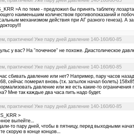
ем, практичеки! Уже пару дней давление 140-160/60-85
_KRR >А по теме - предложил бы принять таблетку лозарта
ющего наименьшим количеством противопоказаний и побоч
сальным механизмом действия при АГ разного генеза). А за
доктору!!!
ем, практичеки! Уже пару дней давление 140-160/60-85
ульс у вас? На "почечное" не похоже. Диастолическое давл
ем, практичеки! Уже пару дней давление 140-160/60-85
йчас сбивать давление или нет? Например, пару часов наза
68, сейчас померил вновь (т.к. затылок начал болеть) 158х85
нормализовать давление или же есть какие-то ограничения 
а? Мне так каждые два часа пить надо будет.
ем, практичеки! Уже пару дней давление 140-160/60-85
SS_KRR >
нное выпейте...
дали-то пару дней, чтобы в пятницу, перед выходными нача
е скорую в конце концов...