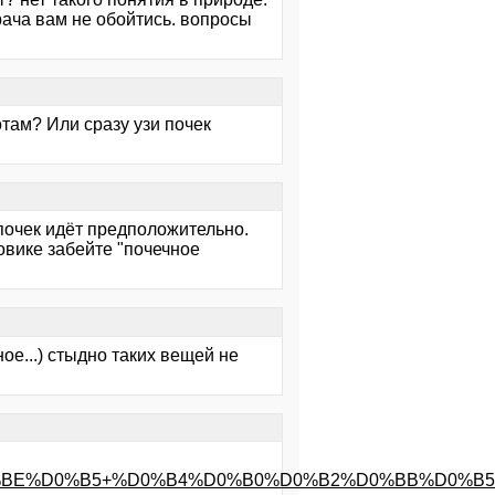
рача вам не обойтись. вопросы
отам? Или сразу узи почек
 почек идёт предположительно.
ковике забейте "почечное
ое...) стыдно таких вещей не
0%BE%D0%B5+%D0%B4%D0%B0%D0%B2%D0%BB%D0%B5