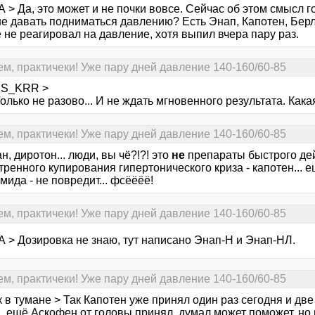
 > Да, это может и не почки вовсе. Сейчас об этом смысл 
не давать подниматься давлению? Есть Энап, Капотен, Бер
 не реагировал на давление, хотя выпил вчера пару раз.
ем, практичеки! Уже пару дней давление 140-160/60-85
SS_KRR >
олько не разово... И не ждать мгновенного результата. Как
ем, практичеки! Уже пару дней давление 140-160/60-85
н, диротон... люди, вы чё?!?! это
не
препараты быстрого де
тренного купирования гипертонического криза - капотен... 
ида - не повредит... фсёёёё!
ем, практичеки! Уже пару дней давление 140-160/60-85
А > Дозировка не знаю, тут написано Энап-Н и Энап-НЛ.
ем, практичеки! Уже пару дней давление 140-160/60-85
 в тумане > Так Капотен уже принял один раз сегодня и две
, ещё Аскофен от головы принял, думал может поможет, но 