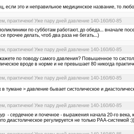
ц, если это и неправильное медицинское название, то люб
ем, практичеки! Уже пару дней давление 140-160/60-85
поликлиники по субботам работают, до обеда... вначале посе
се прочее делать, чтоб два раза не бегать...)
ем, практичеки! Уже пару дней давление 140-160/60-85
 скажете по поводу самого давления? Повышенное то систо
лическое вроде в норме и не превышает 80 никогда практич
ем, практичеки! Уже пару дней давление 140-160/60-85
 в тумане > давление бывает систолическое и диастолическо
ем, практичеки! Уже пару дней давление 140-160/60-85
ур - сердечное и почечное - выражения начала 20-го века, 
что диастолическое регулируется не только РАА-системой :)