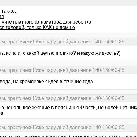
 также:
ия
туйте платного фтизиатора для ребенка
ся головой, только КАК не помню
ем, практичеки! Уже пару дней давление 140-160/60-85
ь, кстати, с какой целью пили-то? и какую жидкость?)
ем, практичеки! Уже пару дней давление 140-160/60-85
вода, на кремлёвке сидел в течение года
ем, практичеки! Уже пару дней давление 140-160/60-85
ую небольшое жжение в поясничной части, но болей нет ник
в.
ем, практичеки! Уже пару дней давление 140-160/60-85
что значит почечное давление? это когда почки на мозг давя