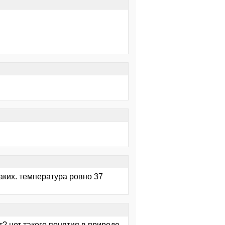
аких. температура ровно 37
т? нет такого понятия в природе.