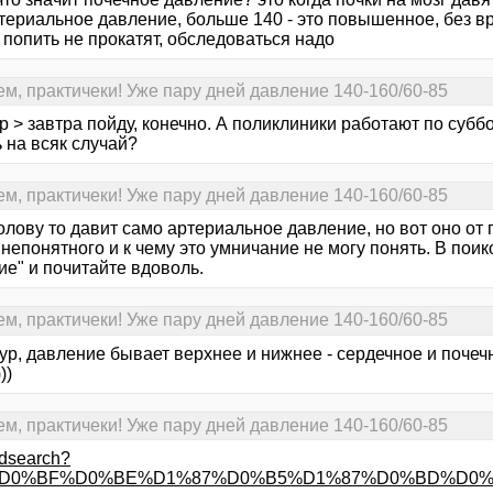
ртериальное давление, больше 140 - это повышенное, без в
 попить не прокатят, обследоваться надо
ем, практичеки! Уже пару дней давление 140-160/60-85
р > завтра пойду, конечно. А поликлиники работают по субб
 на всяк случай?
ем, практичеки! Уже пару дней давление 140-160/60-85
олову то давит само артериальное давление, но вот оно от
 непонятного и к чему это умничание не могу понять. В пои
ие" и почитайте вдоволь.
ем, практичеки! Уже пару дней давление 140-160/60-85
тур, давление бывает верхнее и нижнее - сердечное и почечн
))
ем, практичеки! Уже пару дней давление 140-160/60-85
ndsearch?
ext=%D0%BF%D0%BE%D1%87%D0%B5%D1%87%D0%BD%D