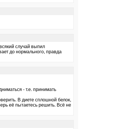
 всякий случай выпил
вает до нормального, правда
дниматься - т.е. принимать
верить. В диете сплошной белок,
перь её пытаетесь решить. Всё не