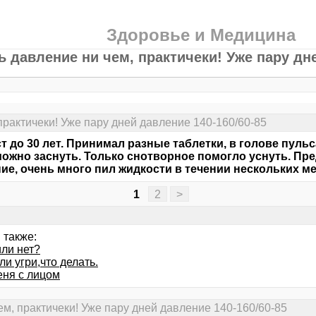
Здоровье и Медицина
ь давление ни чем, практичеки! Уже пару дне
практичеки! Уже пару дней давление 140-160/60-85
т до 30 лет. Принимал разные таблетки, в голове пульс
ожно заснуть. Только снотворное помогло уснуть. Пре
ие, очень много пил жидкости в течении нескольких ме
1
2
>
 также:
ли нет?
и угри,что делать.
еня с лицом
ем, практичеки! Уже пару дней давление 140-160/60-85