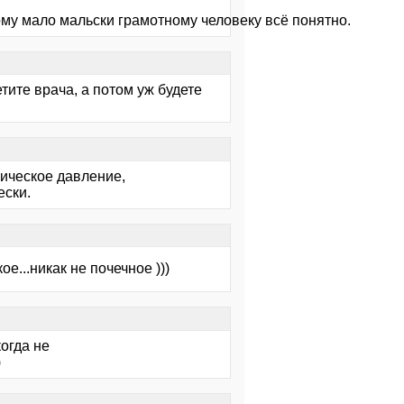
ому мало мальски грамотному человеку всё понятно.
тите врача, а потом уж будете
лическое давление,
ески.
е...никак не почечное )))
когда не
)