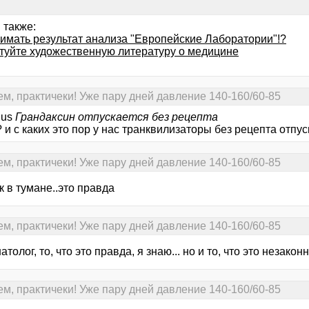
 также:
нимать результат анализа "Европейские Лаборатории"!?
туйте художественную литературу о медицине
ем, практичеки! Уже пару дней давление 140-160/60-85
nus
Грандаксин отпускается без рецепта
 и с каких это пор у нас транквилизаторы без рецепта отпу
ем, практичеки! Уже пару дней давление 140-160/60-85
к в тумане..это правда
ем, практичеки! Уже пару дней давление 140-160/60-85
натолог, то, что это правда, я знаю... но и то, что это незаконн
ем, практичеки! Уже пару дней давление 140-160/60-85