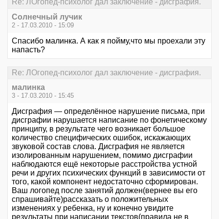
Re: ЛОгопед-психолог дал заключение - дисграфия.
Солнечный лучик
2 - 17.03.2010 - 15:09
Спасибо малинка. А как я пойму,что мы проехали эту
напасть?
Re: ЛОгопед-психолог дал заключение - дисграфия.
малинка
3 - 17.03.2010 - 15:45
Дисграфия — определённое нарушение письма, при
дисграфии нарушается написание по фонетическому
принципу, в результате чего возникает большое
количество специфических ошибок, искажающих
звуковой состав слова. Дисграфия не является
изолированным нарушением, помимо дисграфии
наблюдаются ещё некоторые расстройства устной
речи и других психических функций в зависимости от
того, какой компонент недостаточно сформирован.
Ваш логопед после занятий должен(вернее вы его
спрашивайте)рассказать о положительных
изменениях у ребенка, ну и конечно увидите
результаты при написании текстов(правила не в