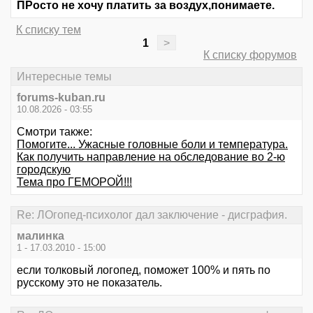
ПРосто не хочу платить за воздух,понимаете.
К списку тем
1
>
К списку форумов
Интересные темы
forums-kuban.ru
10.08.2026 - 03:55
Смотри также:
Помогите... Ужасные головные боли и температура.
Как получить направление на обследование во 2-ю
городскую
Тема про ГЕМОРОЙ!!!
Re: ЛОгопед-психолог дал заключение - дисграфия.
малинка
1 - 17.03.2010 - 15:00
если толковый логопед, поможет 100% и пять по
русскому это не показатель.