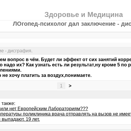
Здоровье и Медицина
ЛОгопед-психолог дал заключение - ди
е - дисграфия.
м вопрос в чём. Будет ли эффект от сих занятий ко
о надо их? Как узнать есть ли результат,ну кроме 5 по
лениями.
 не хочу платить за воздух,понимаете.
1
>
 также:
 или нет Европейским Лабораториям???
мпературы поликлиника врача отправлять на вызов не имее
выпадают. 19 лет.