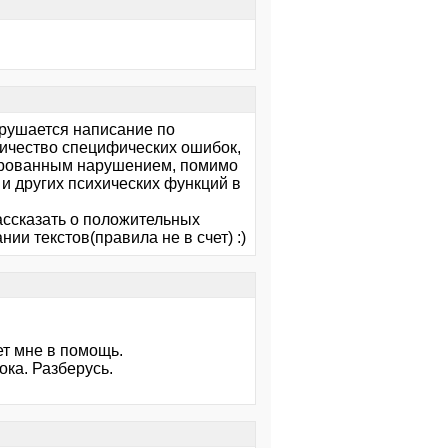
рушается написание по
личество специфических ошибок,
лированным нарушением, помимо
и других психических функций в
ассказать о положительных
ии текстов(правила не в счет) :)
ет мне в помощь.
ка. Разберусь.