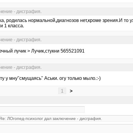
чение - дисграфия.
ка, родилась нормальной,диагнозов нет,кроме зрения.И то 
и 1 класса.
чение - дисграфия.
ечный лучик > Лучик,стукни 565521091
чение - дисграфия.
ту у мну"смущаясь" Аськи. огу только мыло.:-)
1
>