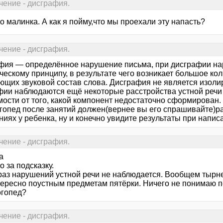
чение - дисграфия.
 малинка. А как я пойму,что мы проехали эту напасть?
чение - дисграфия.
фия — определённое нарушение письма, при дисграфии на
ческому принципу, в результате чего возникает большое ко
ющих звуковой состав слова. Дисграфия не является изо
фии наблюдаются ещё некоторые расстройства устной речи 
мости от того, какой компонент недостаточно сформирован.
гопед после занятий должен(вернее вы его спрашивайте)р
иях у ребенка, ну и конечно увидите результаты при написан
чение - дисграфия.
а
 за подсказку.
 раз нарушений устной речи не наблюдается. Вообщем тырн
тересно поустным предметам пятёрки. Ничего не понимаю по
огопед?
чение - дисграфия.