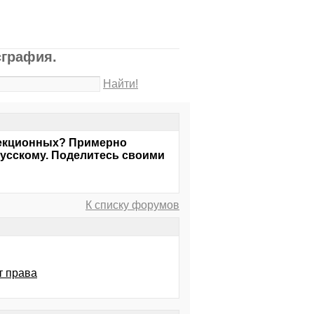
сграфия.
Найти!
ррекционных? Примерно
 русскому. Поделитесь своими
К списку форумов
т права