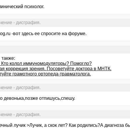
клинический психолог.
чение - дисграфия.
log.ru -вот здесь ее спросите на форуме.
 также:
! Кто колол иммуномодуляторы? Помогло?
ая коррекция зрения. Посоветуйте доктора в МНТК.
туйте грамотного ортопеда-травматолога.
чение - дисграфия.
о девонька,позже отпишусь,спешу.
чение - дисграфия.
ечный лучик >Лучик, а скок лет? Как родились?А диагноза