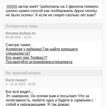
:))))))))) автор жжёт:
"работать на 2 фронта тяжело.
срочно нужен способ как поддержать друга чтобы
не было осечки"
А если не секрет-сколько лет вам?
Интересные темы
forums-kuban.ru
08.08.2026 - 16:53
Смотри также:
Аллергия у ребенка! Где найти хорошего
специалиста?
Кто знает про Телфаст?
Посоветуйте иглорефлексотерапевта
Re: мужской вопрос
Катя пишет
6 - 15.11.2010 - 19:55
Бог всё видит....
Эт, наверное, Он осечки вам и посылает. Что за
полигамность, любите одну и будете в гармонии с
собой и окружающими. Я так думаю.