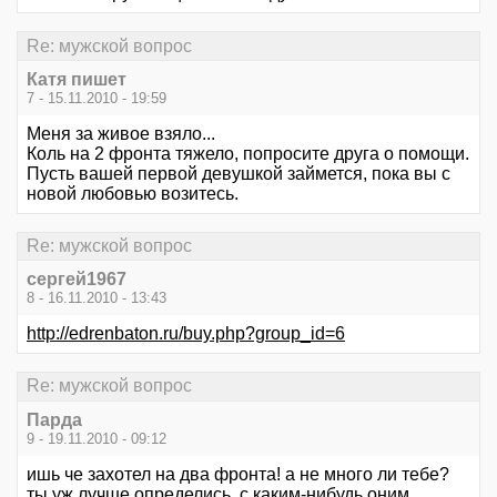
Re: мужской вопрос
Катя пишет
7 - 15.11.2010 - 19:59
Меня за живое взяло...
Коль на 2 фронта тяжело, попросите друга о помощи.
Пусть вашей первой девушкой займется, пока вы с
новой любовью возитесь.
Re: мужской вопрос
сергей1967
8 - 16.11.2010 - 13:43
http://edrenbaton.ru/buy.php?group_id=6
Re: мужской вопрос
Парда
9 - 19.11.2010 - 09:12
ишь че захотел на два фронта! а не много ли тебе?
ты уж лучше определись, с каким-нибудь оним