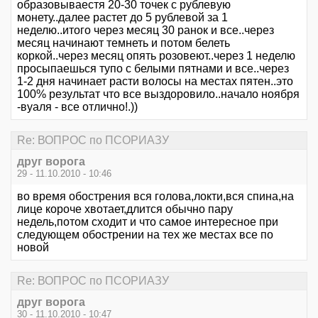
образовываестя 20-30 точек с рублевую
монету..далее растет до 5 рублевой за 1
неделю..итого через месяц 30 ранок и все..через
месяц начинают темнеть и потом белеть
коркой..через месяц опять розовеют..через 1 неделю
просыпаешься тупо с белыми пятнами и все..через
1-2 дня начинает расти волосы на местах пятен..это
100% результат что все выздоровило..начало ноября
-вуаля - все отлично!.))
Re: ВОПРОС по ПСОРИАЗУ
друг ворога
29 - 11.10.2010 - 10:46
во время обострения вся голова,локти,вся спина,на
лице короче хвотает,длится обычно пару
недель,потом сходит и что самое интересное при
следующем обострении на тех же местах все по
новой
Re: ВОПРОС по ПСОРИАЗУ
друг ворога
30 - 11.10.2010 - 10:47