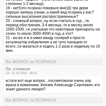
степенно 1-2 месяца)
19 - нет!)это псориаз поверьте мне)))) три дерм
хорошо запишу узнаю..а какой вид псорика у вас?
сильные высапания распространенные?
20 - сложный вопрос..ну если считать в год ...те.
период обострения..3-4 месяца..то в месяц около
1000-1500..т.е учитывая что некоторые препараты на
сезон то около 3000-4000 в год..а что?
21 - во-во я ж и имел ввиду солярий к просто
катализатор избавления а не тупо панацею от
всего..т.е мазаться и ходить 1-2 раза в недельку по 10
мин.
Re: ВОПРОС по ПСОРИАЗУ
По_стописят
23 - 11.10.2010 - 08:21
кстати вот еще вопрос ..посоветовали очень хор
врача в кожвенике..Князев Александр Сергеевич..кто
знает данного лекаря?
Re: ВОПРОС по ПСОРИАЗУ