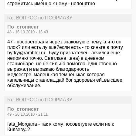
стремитись именно к нему - непонятно
Re: ВОПРОС по ПСОРИАЗУ
По_стописят
48 - 16.10.2010 - 16:43
47 - посоветовали через знакомую е нему..а что он
плох? или есть лучше?если есть - то киньте в почту
byrky@rambler.ru
...буду признателен..лечился еще
непомню точно. Светлана ..вна) в дневном
стационаре..но не сильно помогло..единственно
выражал и выражаю благодарность
медсестре..маленькая темненькая которая
капельницы ставила..дай бог здоровья ей..высшее
обслуживание.
Re: ВОПРОС по ПСОРИАЗУ
По_стописят
49 - 20.10.2010 - 21:11
fata_Morgana - так к кому посоветуете если не к
Князеву..?