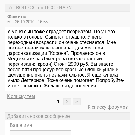
Re: ВОПРОС по ПСОРИАЗУ
Фемина
50 - 26.10.2010 - 16:55
У меня сын тоже страдает псориазом. Но у него
только в голове. Сыпется страшно. У него
переходный возраст и он очень стесняется. Мне
посоветовали купить аппарат для местной
дарсонвализации "Корона". Продается он в
Медтехнике на Димитрова (возле станции
переливания крови).Стоит 2900 руб. Вы знаете,
после пяти процедур все красные бляшки ушли и
шелушение очень незначительное. Я еще купила
мыло Дегтярное. Тоже очень помогает. Попробуйте-
может поможет. Желаю выздоровления.
К списку тем
1
2
>
К списку форумов
Добавить новое сообщение
Ваше имя: