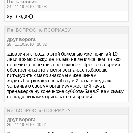
По_стописят
24 - 11.10.2010 - 10:08
ау ..людии))
Re: ВОПРОС по ПСОРИАЗУ
друг ворога
25 - 11.10.2010 - 10:32
здравия,я стродаю этой болезнью уже почитай 10
лет,и прямо скажу,где только не лечился,чем только
не лечился и не фига не помогает.Просто на время
обострения,а это у меня весна-осень,бросаю
пить,курить,к мало знакомым женщинам
ходить.Погружаюсь в работу и 2 раза в неделю
устраиваю своему организму жесткий качь в
тренажерке,ну конечноже суббота-баня.Я вам скажу
не надо ни каких припаратов и врачей.
Re: ВОПРОС по ПСОРИАЗУ
друг ворога
26 - 11.10.2010 - 10:34