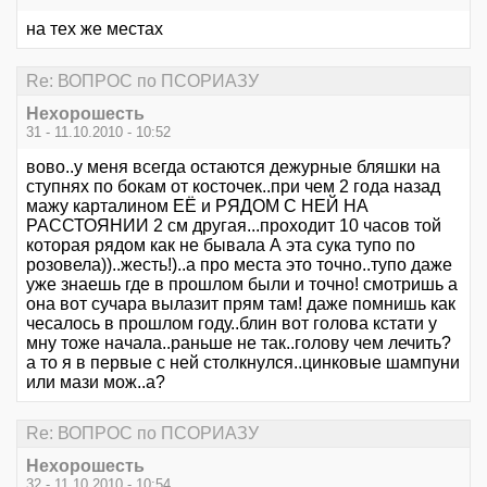
на тех же местах
Re: ВОПРОС по ПСОРИАЗУ
Нехорошесть
31 - 11.10.2010 - 10:52
вово..у меня всегда остаются дежурные бляшки на
ступнях по бокам от косточек..при чем 2 года назад
мажу карталином ЕЁ и РЯДОМ С НЕЙ НА
РАССТОЯНИИ 2 см другая...проходит 10 часов той
которая рядом как не бывала А эта сука тупо по
розовела))..жесть!)..а про места это точно..тупо даже
уже знаешь где в прошлом были и точно! смотришь а
она вот сучара вылазит прям там! даже помнишь как
чесалось в прошлом году..блин вот голова кстати у
мну тоже начала..раньше не так..голову чем лечить?
а то я в первые с ней столкнулся..цинковые шампуни
или мази мож..а?
Re: ВОПРОС по ПСОРИАЗУ
Нехорошесть
32 - 11.10.2010 - 10:54