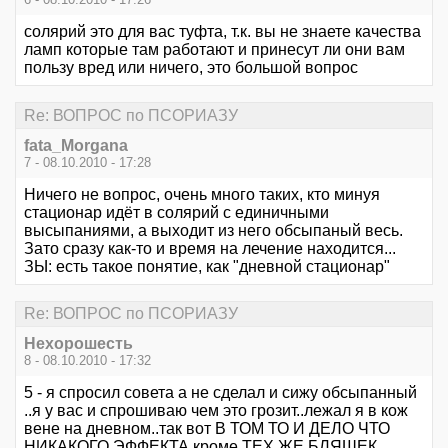
солярий это для вас туфта, т.к. вы не знаете качества
ламп которые там работают и принесут ли они вам
пользу вред или ничего, это большой вопрос
Re: ВОПРОС по ПСОРИАЗУ
fata_Morgana
7 - 08.10.2010 - 17:28
Ничего не вопрос, очень много таких, кто минуя
стационар идёт в солярий с единичными
высыпаниями, а выходит из него обсыпаный весь.
Зато сразу как-то и время на лечение находится...
ЗЫ: есть такое понятие, как "дневной стационар"
Re: ВОПРОС по ПСОРИАЗУ
Нехорошесть
8 - 08.10.2010 - 17:32
5 - я спросил совета а не сделал и сижу обсыпанный
..я у вас и спрошиваю чем это грозит..лежал я в кож
вене на дневном..так вот В ТОМ ТО И ДЕЛО ЧТО
НИКАКОГО ЭФФЕКТА кроме ТЕХ ЖЕ БЛЯШЕК