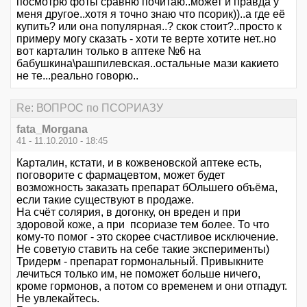
посмотрю фоты сравню почитаю..может и правда у
меня другое..хотя я точно знаю что псорик))..а где её
купить? или она популярная..? скок стоит?..просто к
примеру могу сказать - хоти те верте хотите нет..но
вот карталин только в аптеке №6 на
бабушкина\рашпилевская..остальные мази какието
не те...реально говорю..
Re: ВОПРОС по ПСОРИАЗУ
fata_Morgana
41 - 11.10.2010 - 18:45
Карталин, кстати, и в кожвеновской аптеке есть,
поговорите с фармацевтом, может будет
возможность заказать препарат бОльшего объёма,
если такие существуют в продаже.
На счёт солярия, в догонку, он вреден и при
здоровой коже, а при псориазе тем более. То что
кому-то помог - это скорее счастливое исключение.
Не советую ставить на себе такие эксперименты)
Тридерм - препарат гормональный. Привыкните
лечиться только им, не поможет больше ничего,
кроме гормонов, а потом со временем и они отпадут.
Не увлекайтесь.