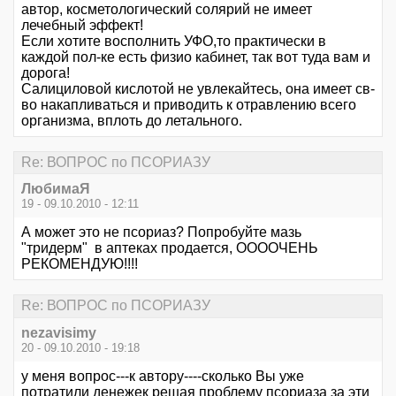
автор, косметологический солярий не имеет
лечебный эффект!
Если хотите восполнить УФО,то практически в
каждой пол-ке есть физио кабинет, так вот туда вам и
дорога!
Салициловой кислотой не увлекайтесь, она имеет св-
во накапливаться и приводить к отравлению всего
организма, вплоть до летального.
Re: ВОПРОС по ПСОРИАЗУ
ЛюбимаЯ
19 - 09.10.2010 - 12:11
А может это не псориаз? Попробуйте мазь
"тридерм" в аптеках продается, ООООЧЕНЬ
РЕКОМЕНДУЮ!!!!
Re: ВОПРОС по ПСОРИАЗУ
nezavisimy
20 - 09.10.2010 - 19:18
у меня вопрос---к автору----сколько Вы уже
потратили денежек решая проблему псориаза за эти