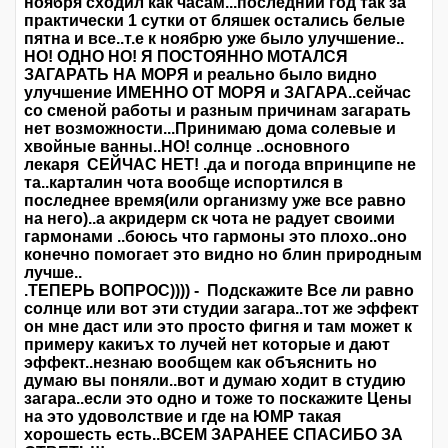
ноября сходил как часам...последний год так за
практически 1 сутки от бляшек остались белые
пятна и все..т.е к ноябрю уже было улучшение..
НО! ОДНО НО! Я ПОСТОЯННО МОТАЛСЯ
ЗАГАРАТЬ НА МОРЯ и реально было видно
улучшение ИМЕННО ОТ МОРЯ и ЗАГАРА..сейчас
со сменой работы и разным причинам загарать
нет возможности...Принимаю дома солевые и
хвойные ванны..НО! солнце ..основного
лекаря СЕЙЧАС НЕТ! .да и погода впринципе не
та..карталин чота вообще испортился в
последнее время(или организму уже все равно
на него)..а акридерм ск чота не радует своими
гармонами ..боюсь что гармоны это плохо..оно
конечно помогает это видно но блин природным
лучше..
.ТЕПЕРЬ ВОПРОС)))) - Подскажите Все ли равно
солнце или вот эти студии загара..тот же эффект
он мне даст или это просто фигня и там может к
примеру какиъх то лучей нет которые и дают
эффект..незнаю вообщем как объяснить но
думаю вы поняли..вот и думаю ходит в студию
загара..если это одно и тоже то поскажите Цены
на это удоволствие и где на ЮМР такая
хорошесть есть..ВСЕМ ЗАРАНЕЕ СПАСИБО ЗА