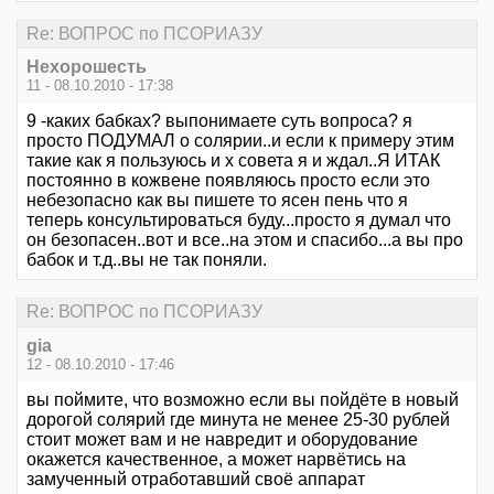
Re: ВОПРОС по ПСОРИАЗУ
Нехорошесть
11 - 08.10.2010 - 17:38
9 -каких бабках? выпонимаете суть вопроса? я
просто ПОДУМАЛ о солярии..и если к примеру этим
такие как я пользуюсь и х совета я и ждал..Я ИТАК
постоянно в кожвене появляюсь просто если это
небезопасно как вы пишете то ясен пень что я
теперь консультироваться буду...просто я думал что
он безопасен..вот и все..на этом и спасибо...а вы про
бабок и т.д..вы не так поняли.
Re: ВОПРОС по ПСОРИАЗУ
gia
12 - 08.10.2010 - 17:46
вы поймите, что возможно если вы пойдёте в новый
дорогой солярий где минута не менее 25-30 рублей
стоит может вам и не навредит и оборудование
окажется качественное, а может нарвётись на
замученный отработавший своё аппарат