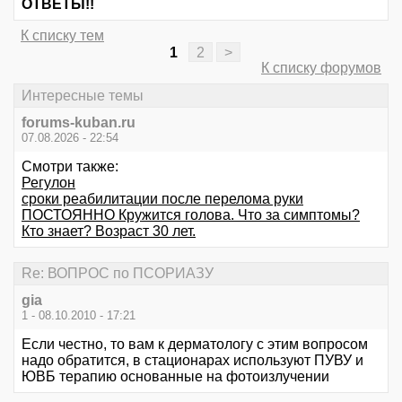
ОТВЕТЫ!!
К списку тем
1
2
>
К списку форумов
Интересные темы
forums-kuban.ru
07.08.2026 - 22:54
Смотри также:
Регулон
сроки реабилитации после перелома руки
ПОСТОЯННО Кружится голова. Что за симптомы?
Кто знает? Возраст 30 лет.
Re: ВОПРОС по ПСОРИАЗУ
gia
1 - 08.10.2010 - 17:21
Если честно, то вам к дерматологу с этим вопросом
надо обратится, в стационарах используют ПУВУ и
ЮВБ терапию основанные на фотоизлучении