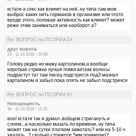
кстати а секс как влияет на неё..ну типа там мож
выброс каких нить горманов в организме или чтото
вроде этого..половая активность как влияет? может
реже этим заниматься или наоборот а?
Re: ВОПРОС по ПСОРИАЗУ
друг ворога
33 - 11.10.2010 - 10:59
Голову редко но мажу картолином,а вообще
короткая стрижка лучше помогает,как волосы
подрастут тат там писец подстригся под3 мазнул
карталином и забыл пока опять не забыл подстричся
Re: ВОПРОС по ПСОРИАЗУ
Нехорошесть
34 - 11.10.2010 - 11:02
воо! кстати так и думал..вобщем стригануть и
слоем...а насколько мазать по времени..ну типа
может там на сутки платком замотать? или на 5-10 ч
хватить...? сколько стрижоте 5мм примерно?