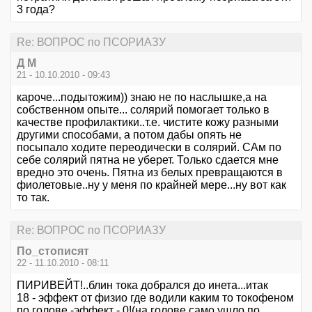
3 года?
Re: ВОПРОС по ПСОРИАЗУ
Д М
21 - 10.10.2010 - 09:43
кароче...подытожим)) знаю не по наслышке,а на
собственном опыте... солярий помогает только в
качестве профилактики..т.е. чистите кожу разными
другими способами, а потом дабы опять не
посыпало ходите переодически в солярий. САм по
себе солярий пятна не уберет. Только сдается мне
вредно это очень. Пятна из белых превращаются в
фиолетовые..ну у меня по крайней мере...ну вот как
то так.
Re: ВОПРОС по ПСОРИАЗУ
По_стописят
22 - 11.10.2010 - 08:11
ПИРИВЕЙТ!..блин тока добрался до инета...итак
18 - эффект от физио где водили каким то токофеном
по голове -эффект - 0!(на голове само ушло по