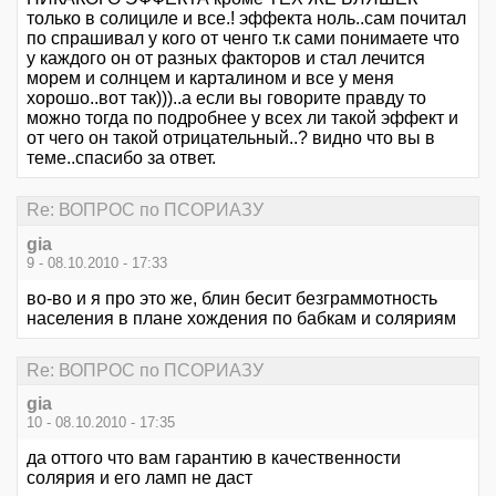
только в солициле и все.! эффекта ноль..сам почитал
по спрашивал у кого от ченго т.к сами понимаете что
у каждого он от разных факторов и стал лечится
морем и солнцем и карталином и все у меня
хорошо..вот так)))..а если вы говорите правду то
можно тогда по подробнее у всех ли такой эффект и
от чего он такой отрицательный..? видно что вы в
теме..спасибо за ответ.
Re: ВОПРОС по ПСОРИАЗУ
gia
9 - 08.10.2010 - 17:33
во-во и я про это же, блин бесит безграммотность
населения в плане хождения по бабкам и соляриям
Re: ВОПРОС по ПСОРИАЗУ
gia
10 - 08.10.2010 - 17:35
да оттого что вам гарантию в качественности
солярия и его ламп не даст