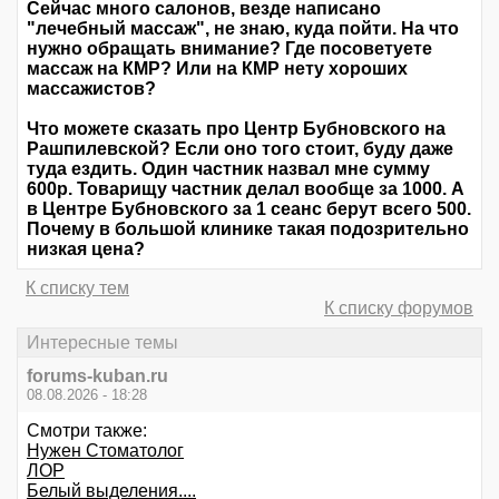
Сейчас много салонов, везде написано
"лечебный массаж", не знаю, куда пойти. На что
нужно обращать внимание? Где посоветуете
массаж на КМР? Или на КМР нету хороших
массажистов?
Что можете сказать про Центр Бубновского на
Рашпилевской? Если оно того стоит, буду даже
туда ездить. Один частник назвал мне сумму
600р. Товарищу частник делал вообще за 1000. А
в Центре Бубновского за 1 сеанс берут всего 500.
Почему в большой клинике такая подозрительно
низкая цена?
К списку тем
К списку форумов
Интересные темы
forums-kuban.ru
08.08.2026 - 18:28
Смотри также:
Нужен Стоматолог
ЛОР
Белый выделения....