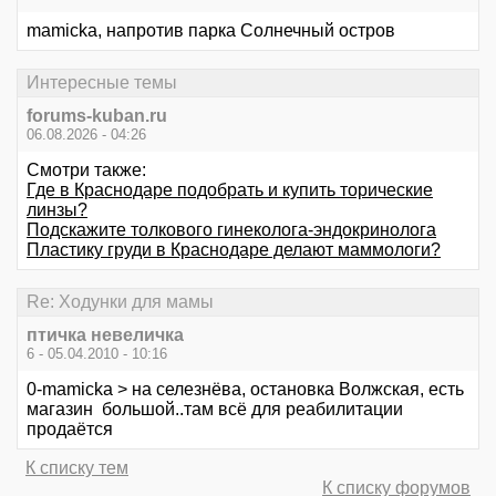
mamicka, напротив парка Солнечный остров
Интересные темы
forums-kuban.ru
06.08.2026 - 04:26
Смотри также:
Где в Краснодаре подобрать и купить торические
линзы?
Подскажите толкового гинеколога-эндокринолога
Пластику груди в Краснодаре делают маммологи?
Re: Ходунки для мамы
птичка невеличка
6 - 05.04.2010 - 10:16
0-mamicka > на селезнёва, остановка Волжская, есть
магазин большой..там всё для реабилитации
продаётся
К списку тем
К списку форумов