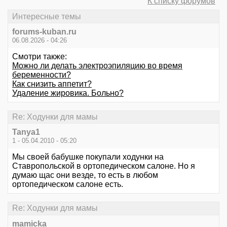
К списку форумов
Интересные темы
forums-kuban.ru
06.08.2026 - 04:26
Смотри также:
Можно ли делать электроэпиляцию во время
беременности?
Как снизить аппетит?
Удаление жировика. Больно?
Re: Ходунки для мамы
Tanya1
1 - 05.04.2010 - 05:20
Мы своей бабушке покупали ходунки на
Ставропольской в ортопедическом салоне. Но я
думаю щас они везде, то есть в любом
ортопедическом салоне есть.
Re: Ходунки для мамы
mamicka