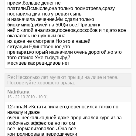
прием,больше денег не
платили.Всмысле,она только посмотрела,сразу
поставила диагноз угревая сыпь
и назначила лечение.Мы сдали только
биохимию(рублей на 500)и все.Пришли к
ней с кипой анализов,посевов,соскобов и т.д,это все
оказалось не нужным,она
их даже не смотрела.Но это в нашей
ситуации.Единственное,что
препарат,который назначили очень дорогой,но это
того стоило.Уже тьфу,тьфу,7
месяцев как рецидивов нет
Re: Несколько лет мучают прыщи на лице и теле.
Посоветуйте хорошего врача.
Natrikana
15 - 22.10.2010 - 10:01
12-irinaN >Кстати,пили его,переносился тяжко по
началу и даже
очень,несколько дней даже прерывался курс из-за
побочных эффектов,но потом
все нормализовалось.Она все
контролировала,периодически