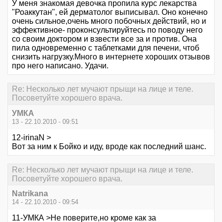
У меня знакомая девочка пропила курс лекарства
"Роаккутан", ей дерматолог выписывал. Оно конечно
очень сильное,очень много побочных действий, но и
эффективное- проконсультируйтесь по поводу него
со своим доктором и взвести все за и против. Она
пила одновременно с таблетками для печени, чтоб
снизить нагрузку.Много в интернете хороших отзывов
про него написано. Удачи.
Re: Несколько лет мучают прыщи на лице и теле.
Посоветуйте хорошего врача.
УМКА
13 - 22.10.2010 - 09:51
12-irinaN >
Вот за ним к Бойко и иду, вроде как последний шанс.
Re: Несколько лет мучают прыщи на лице и теле.
Посоветуйте хорошего врача.
Natrikana
14 - 22.10.2010 - 09:54
11-УМКА >Не поверите,но кроме как за