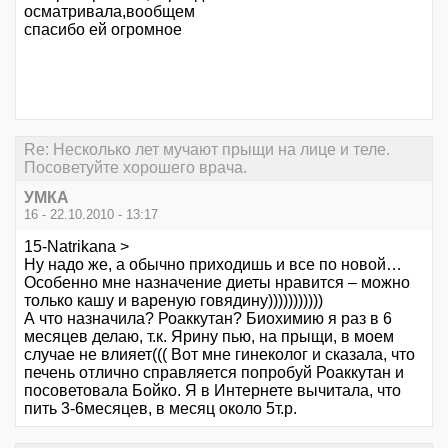
осматривала,вообщем
спасибо ей огромное
Re: Несколько лет мучают прыщи на лице и теле.
Посоветуйте хорошего врача.
УМКА
16 - 22.10.2010 - 13:17
15-Natrikana >
Ну надо же, а обычно приходишь и все по новой…
Особенно мне назначение диеты нравится – можно
только кашу и вареную говядину)))))))))))
А что назначила? Роаккутан? Биохимию я раз в 6
месяцев делаю, т.к. Ярину пью, на прыщи, в моем
случае не влияет((( Вот мне гинеколог и сказала, что
печень отлично справляется попробуй Роаккутан и
посоветовала Бойко. Я в Интернете вычитала, что
пить 3-6месяцев, в месяц около 5т.р.