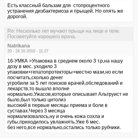
Есть классный бальзам для стопроцентного
устранения дизбактериоза и прыщей. Но опять же
дорогой.
Re: Несколько лет мучают прыщи на лице и теле.
Посоветуйте хорошего врача.
Natrikana
20 - 24.10.2010 - 11:27
16-УМКА >Упаковка в среднем около 3 т.р,на нашу
дозу в мес. уходило 3
упаковки+гепатопротекторы+местно мази,но если
посчитать,сколько денег
угробили за 5 лет поисков врачей,обследований и
лекарств,то вышло вполне
нормально.Ужасов,которые описывает Альтруист не
было,был только цитолиз
высокий в первые месяцы приема и боли в
суставах.Через 3 месяца
нормализовалось,ну и очень кожа сохла и
губы,приходилось увлажнять.Уже 6 мес.
без него,все нормально,остались только рубчики.