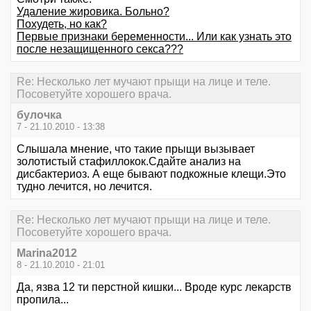
Удаление жировика. Больно?
Похудеть, но как?
Первые признаки беременности... Или как узнать это
после незащищенного секса???
Re: Несколько лет мучают прыщи на лице и теле.
Посоветуйте хорошего врача.
булочка
7 - 21.10.2010 - 13:38
Слышала мнение, что такие прыщи вызывает
золотистый стафиллокок.Сдайте анализ на
дисбактериоз. А еще бывают подкожные клещи.Это
тудно лечится, но лечится.
Re: Несколько лет мучают прыщи на лице и теле.
Посоветуйте хорошего врача.
Marina2012
8 - 21.10.2010 - 21:01
Да, язва 12 ти перстной кишки... Вроде курс лекарств
пропила...