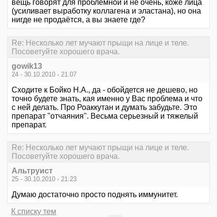
вещь говорят для проблемной и не очень, коже лица
(усиливает выработку коллагена и эластана), но она
нигде не продаётся, а вы знаете где?
Re: Несколько лет мучают прыщи на лице и теле.
Посоветуйте хорошего врача.
gowik13
24 - 30.10.2010 - 21:07
Сходите к Бойко Н.А., да - обойдется не дешево, но
точно будете знать, кая именно у Вас проблема и что
с ней делать. Про Роаккутан и думать забудьте. Это
препарат "отчаяния". Весьма серьезный и тяжелый
препарат.
Re: Несколько лет мучают прыщи на лице и теле.
Посоветуйте хорошего врача.
Альтруист
25 - 30.10.2010 - 21:23
Думаю достаточно просто поднять иммунитет.
К списку тем