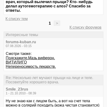
врач, который вылечил прыщи? Кто- нибудь
делал аутогемотерапию с алоэ7 Спасибо за
ответы.
К списку тем
1
>
К списку форумов
Интересные темы
forums-kuban.ru
07.08.2026 - 03:15
Смотри также:
Подскажите.Мазь виферон.
ВИТИЛИГО
Непереносимость лекарств.
Re: Несколько лет мучают прыщи на лице и теле.
Посоветуйте хорошего врача.
Smile_23rus
1 - 21.10.2010 - 08:39
Ну не знаю как с лицом быть, а вот на счет тела
можно в солярий походить (кожа чистая становится)