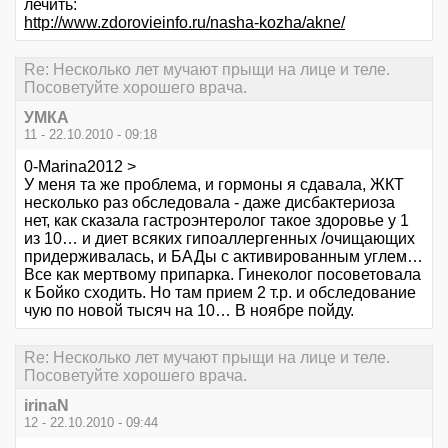
лечить:
http://www.zdorovieinfo.ru/nasha-kozha/akne/
Re: Несколько лет мучают прыщи на лице и теле.
Посоветуйте хорошего врача.
УМКА
11 - 22.10.2010 - 09:18
0-Marina2012 >
У меня та же проблема, и гормоны я сдавала, ЖКТ
несколько раз обследовала - даже дисбактериоза
нет, как сказала гастроэнтеролог такое здоровье у 1
из 10… и диет всяких гипоаллергенных /очищающих
придерживалась, и БАДы с активированным углем…
Все как мертвому припарка. Гинеколог посоветовала
к Бойко сходить. Но там прием 2 т.р. и обследование
чую по новой тысяч на 10… В ноябре пойду.
Re: Несколько лет мучают прыщи на лице и теле.
Посоветуйте хорошего врача.
irinaN
12 - 22.10.2010 - 09:44