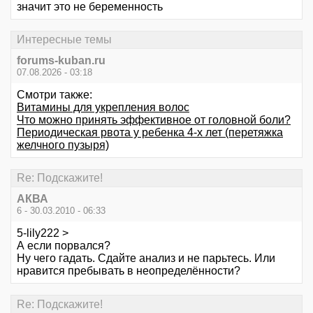
значит это не беременность
Интересные темы
forums-kuban.ru
07.08.2026 - 03:18
Смотри также:
Витамины для укрепления волос
Что можно принять эффективное от головной боли?
Периодическая рвота у ребенка 4-х лет (перетяжка
желчного пузыря)
Re: Подскажите!
АКВА
6 - 30.03.2010 - 06:33
5-lily222 >
А если порвался?
Ну чего гадать. Сдайте анализ и не парьтесь. Или
нравится пребывать в неопределённости?
Re: Подскажите!