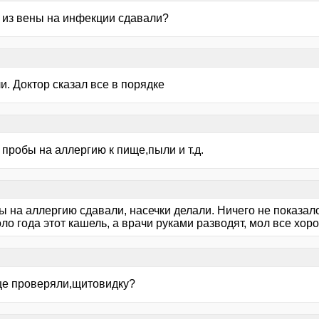
ь из вены на инфекции сдавали?
. Доктор сказал все в порядке
пробы на аллергию к пище,пыли и т.д.
 на аллергию сдавали, насечки делали. Ничего не показало
ло года этот кашель, а врачи руками разводят, мол все хор
це проверяли,щитовидку?