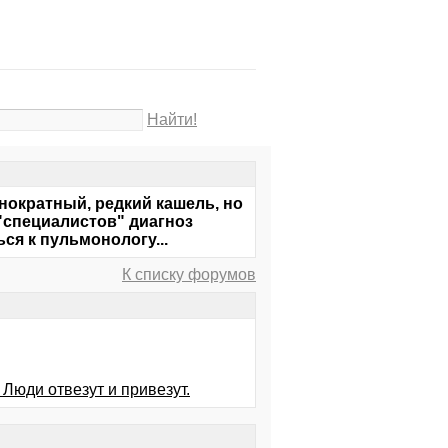
Найти!
нократный, редкий кашель, но
"специалистов" диагноз
ся к пульмонологу...
К списку форумов
 Люди отвезут и привезут.