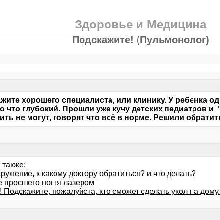
Здоровье и Медицина
Подскажите! (Пульмонолог)
жите хорошего специалиста, или клинику. У ребенка од
 что глубокий. Прошли уже кучу детских педиатров и 
ить не могут, говорят что всё в норме. Решили обратить
 также:
ружение, к какому доктору обратиться? и что делать?
е вросшего ногтя лазером
 Подскажите, пожалуйста, кто сможет сделать укол на дому.