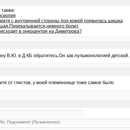
 также:
оскопия
локтя с внутренней стороны под кожей появилась шишка
шая.Перекатывается,немного болит.
оисходит в онкоцентре на Димитрова?
ну В.Ю. в Д КБ обратитесь.Он зав.пульмонологией детской.
ите от глистов, у моей племяннице тоже самое было