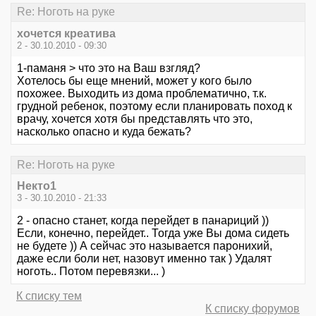
Re: Ноготь на руке
хочется креатива
2 - 30.10.2010 - 09:30
1-паманя > что это на Ваш взгляд?
Хотелось бы еще мнений, может у кого было
похожее. Выходить из дома проблематично, т.к.
грудной ребенок, поэтому если планировать поход к
врачу, хочется хотя бы представлять что это,
насколько опасно и куда бежать?
Re: Ноготь на руке
Некто1
3 - 30.10.2010 - 21:33
2 - опасно станет, когда перейдет в панариций ))
Если, конечно, перейдет.. Тогда уже Вы дома сидеть
не будете )) А сейчас это называется паронихий,
даже если боли нет, назовут именно так ) Удалят
ноготь.. Потом перевязки... )
К списку тем
К списку форумов