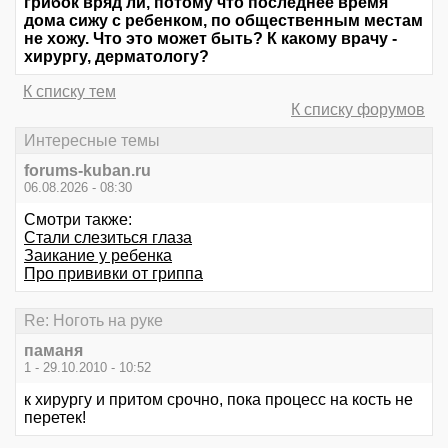
грибок вряд ли, потому что последнее время
дома сижу с ребенком, по общественным местам
не хожу. Что это может быть? К какому врачу -
хирургу, дерматологу?
К списку тем
К списку форумов
Интересные темы
forums-kuban.ru
06.08.2026 - 08:30
Смотри также:
Стали слезиться глаза
Заикание у ребенка
Про прививки от гриппа
Re: Ноготь на руке
паманя
1 - 29.10.2010 - 10:52
к хирургу и притом срочно, пока процесс на кость не
перетек!