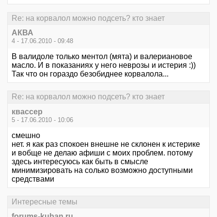
Re: на корвалол можно подсеть? кто знает
АКВА
4 - 17.06.2010 - 09:48
В валидоле только ментол (мята) и валериановое
масло. И в показаниях у него неврозы и истерия :))
Так что он гораздо безобиднее корвалола...
Re: на корвалол можно подсеть? кто знает
квассер
5 - 17.06.2010 - 10:06
смешно
нет. я как раз спокоен внешне не склонен к истерике
и вобще не делаю афиши с моих проблем. потому
здесь интересуюсь как быть в смысле
минимизировать на солько возможно доступными
средствами
Интересные темы
forums-kuban.ru