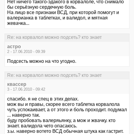
Нет ничего такого-эдакого в корвалоле, что снимало
бы серьёзную сердечную боль.
На лицо все признаки ВСД, при которой помогут и
валерианка в таблетках, и валидол, и мятная
жевачка...
Re: на корвалол можно подсеть? кто знает
астро
2 - 17.06.2010 - 09:39
Подсесть можно на что угодно.
Re: на корвалол можно подсеть? кто знает
квассер
3 - 17.06.2010 - 09:42
спасибо. я не спец в этих делах.
мож вы и правы, скорее всего таблетка корвалола
чуть успокаивает, а от этого и боль проходит. подумал
... наверно так.
буду пробовать валеряьянку, а мож и жвачку. кто
знает. валидола чето опасаюсь.
з.ы. наверно вотето ВСД обычная штука как гастрит.