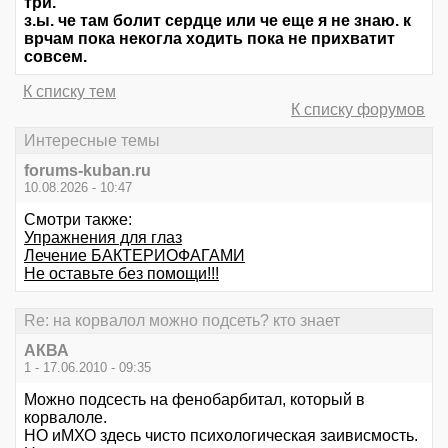
три.
з.ы. че там болит сердце или че еще я не знаю. к
врчам пока некогла ходить пока не прихватит
совсем.
К списку тем
К списку форумов
Интересные темы
forums-kuban.ru
10.08.2026 - 10:47
Смотри также:
Упражнения для глаз
Лечение БАКТЕРИОФАГАМИ
Не оставьте без помощи!!!
Re: на корвалол можно подсеть? кто знает
АКВА
1 - 17.06.2010 - 09:35
Можно подсесть на фенобарбитал, который в
корвалоле.
НО иМХО здесь чисто психологическая заивисмость.