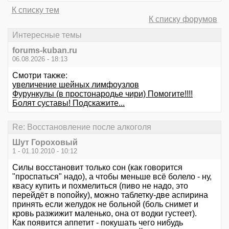
К списку тем
К списку форумов
Интересные темы
forums-kuban.ru
06.08.2026 - 18:13
Смотри также:
увеличение шейных лимфоузлов
Фурункулы (в простонародье чири) Помогите!!!!
Болят суставы! Подскажите...
Re: Восстановление после алкоголя
Шут Гороховый
1 - 01.10.2010 - 10:12
Силы восстановит только сон (как говорится
"проспаться" надо), а чтобы меньше всё болело - ну,
квасу купить и похмелиться (пиво не надо, это
перейдёт в попойку), можно таблетку-две аспирина
принять если желудок не больной (боль снимет и
кровь разжижит маленько, она от водки густеет).
Как появится аппетит - покушать чего нибудь