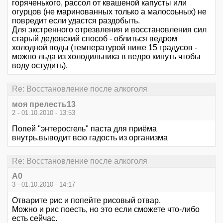
горяченького, рассол от квашеной капусты или
огурцов (не маринованных только а малосоьных) не
повредит если удастся раздобыть.
Для экстренного отрезвления и восстановления сил
старый дедовский способ - облиться ведром
холодной воды (температурой ниже 15 градусов -
можно льда из холодильника в ведро кинуть чтобы
воду остудить).
Re: Восстановление после алкоголя
моя прелесть13
2 - 01.10.2010 - 13:53
Попей "энтеросгель" паста для приёма
внутрь.выводит всю гадость из организма
Re: Восстановление после алкоголя
А0
3 - 01.10.2010 - 14:17
Отварите рис и попейте рисовый отвар.
Можно и рис поесть, но это если сможете что-либо
есть сейчас.