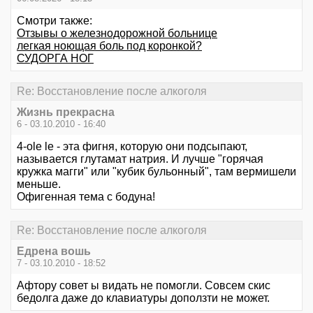
Смотри также:
Отзывы о железнодорожной больнице
легкая ноющая боль под коронкой?
СУДОРГА НОГ
Re: Восстановление после алкоголя
Жизнь прекрасна
6 - 03.10.2010 - 16:40
4-ole le - эта фигня, которую они подсыпают,
называется глутамат натрия. И лучше "горячая
кружка магги" или "кубик бульонный", там вермишели
меньше.
Офигенная тема с бодуна!
Re: Восстановление после алкоголя
Едрена вошь
7 - 03.10.2010 - 18:52
Афтору совет ы видать не помогли. Совсем скис
бедолга даже до клавиатуры доползти не может.