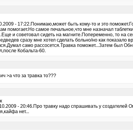
10.2009 - 17:22.Понимаю,может быть кому-то и это поможет.Г
кам помогает.Но самое печальное,что мне назначал таблетк
.Еще и советовал сидеть на магните.Попеременно, то на се
дведев сразу мне хотел сделать больно/но как показало вр
ся.Думал само рассосется.Травка поможет...Затем был Обнин
л,после Кобальта-60.
ич >а что за травка то???
к
.10.2009 - 20:46.Про травку надо спрашивать у создателей
,кайфа нет...