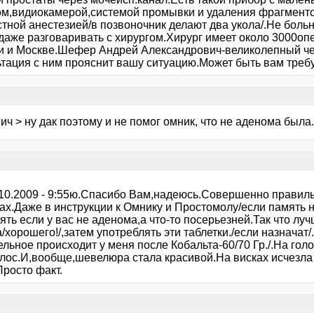
ом,видиокамерой,системой промывки и удаления фрагментов
стной анестезией/в позвоночник делают два укола/.Не боль
даже разговаривать с хирургом.Хирург имеет около 3000опе
и и Москве.Шефер Андрей Александрович-великолепный чел
тация с ним прояснит вашу ситуацию.Может быть вам требуе
ич > ну дак поэтому и не помог омник, что не аденома была.
0.10.2009 - 9:55ю.Спасибо Вам,надеюсь.Совершенно правиль
ках.Даже в инструкции к Омнику и Простомолу/если память 
ть если у вас не аденома,а что-то посерьезней.Так что лу
/хорошего!/,затем употреблять эти таблетки./если назначат/
ельное происходит у меня после Кобальта-60/70 Гр./.На го
олос.И,вообще,шевелюра стала красивой.На висках исчезла
Просто факт.