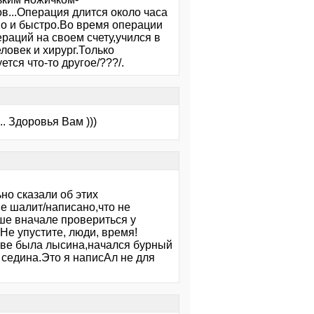
...Операция длится около часа
но и быстро.Во время операции
раций на своем счету,учился в
овек и хирург.Только
тся что-то другое/???/.
.. Здоровья Вам )))
но сказали об этих
не шалит/написано,что не
чше вначале провериться у
.Не упустите, люди, время!
лове была лысина,начался бурный
 седина.Это я написАл не для