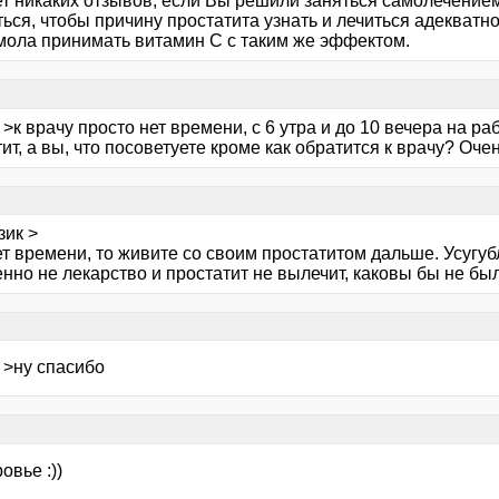
т никаких отзывов, если Вы решили заняться самолечением.
ься, чтобы причину простатита узнать и лечиться адекватно
мола принимать витамин С с таким же эффектом.
>к врачу просто нет времени, с 6 утра и до 10 вечера на ра
ит, а вы, что посоветуете кроме как обратится к врачу? Оче
зик >
т времени, то живите со своим простатитом дальше. Усугуб
нно не лекарство и простатит не вылечит, каковы бы не был
 >ну спасибо
овье :))