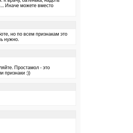
 К врачу, батенька, надоть
... Иначе можете вместо
боте, но по всем признакам это
нь нужно.
ляйте. Простамол - это
и признаки :))