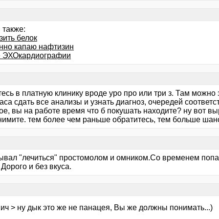
 также:
зить белок
нно капаю нафтизин
 ЭХОкардиографии
есь в платную клинику вроде уро про или три з. Там можно
аса сдать все анализы и узнать диагноз, очередей соответст
е, вы на работе время что б покушать находите? ну вот вырв
нимите. тем более чем раньше обратитесь, тем больше ша
ывал "лечиться" простомолом и омником.Со временем попа
 Дорого и без вкуса.
ич > ну дык это же не панацея, Вы же должны понимать...)