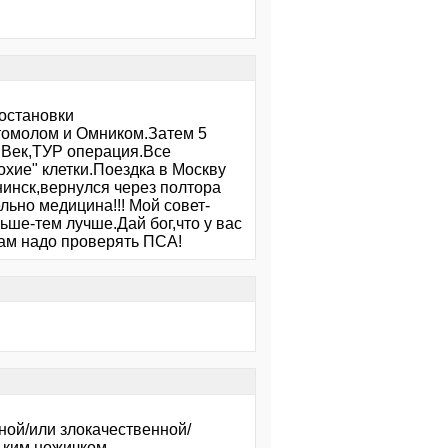
 остановки
стомолом и Омником.Затем 5
 Век,ТУР операция.Все
хие" клетки.Поездка в Москву
инск,вернулся через полтора
льно медицина!!! Мой совет-
ьше-тем лучше.Дай бог,что у вас
нам надо проверять ПСА!
нной/или злокачественной/
ьким ножичком-