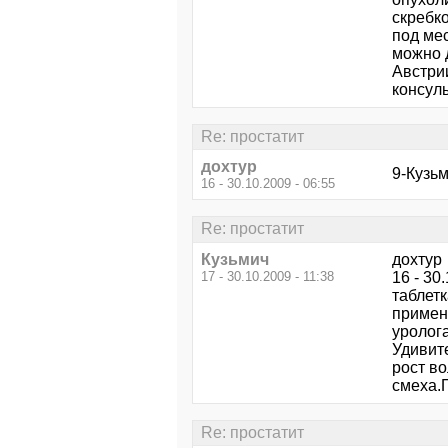
скребк
под ме
можно 
Австри
консуль
Re: простатит
дохтур
9-Кузьм
16 - 30.10.2009 - 06:55
Re: простатит
Кузьмич
дохтур
17 - 30.10.2009 - 11:38
16 - 3
таблет
применя
уролога
Удивит
рост в
смеха.
Re: простатит