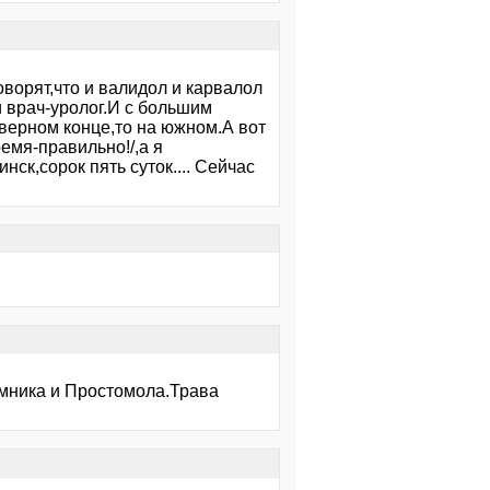
оворят,что и валидол и карвалол
и врач-уролог.И с большим
верном конце,то на южном.А вот
емя-правильно!/,а я
ск,сорок пять суток.... Сейчас
 Омника и Простомола.Трава