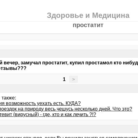
Здоровье и Медицина
простатит
 вечер, замучал простатит, купил простамол кто нибуд
 отзывы???
1
>
 также:
ия возможность уехать есть. КУДА?
оездок на природу весь чешусь несколько дней. Что это?
евит (вирусный) - где, кто и как лечить ?!?