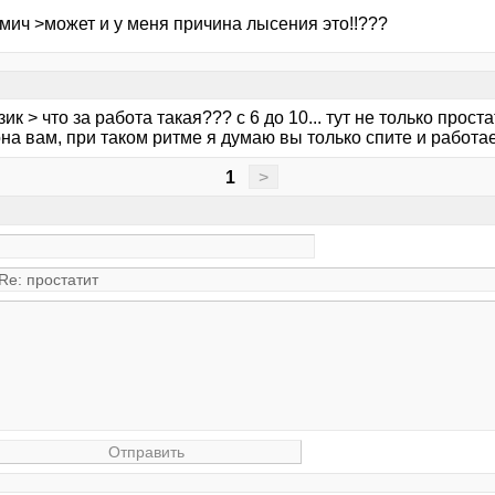
мич >может и у меня причина лысения это!!???
ик > что за работа такая??? с 6 до 10... тут не только прост
на вам, при таком ритме я думаю вы только спите и работае
1
>