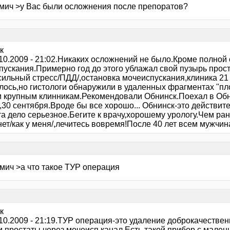
ьмич >у Вас были осложнения после препоратов?
к
.10.2009 - 21:02.Никаких осложнений не было.Кроме полной
пускания.Примерно год до этого ублажал свой пузырь про
сильный стресс/ПДД/,остановка мочеиспускания,клиника 21
лось,но гистологи обнаружили в удаленных фрагментах "пло
м крупным клинникам.Рекомендовали Обнинск.Поехал в Обн
30 сентября.Вроде бы все хорошо... Обнинск-это действите
а дело серьезное.Бегите к врачу,хорошему урологу.Чем ран
нет/как у меня/,лечитесь вовремя!После 40 лет всем мужчи
ьмич >а что такое ТУР операция
к
.10.2009 - 21:19.ТУР операция-это удаление доброкачестве
и простаты через мочеисп.канал.Есть такой прибор с мален