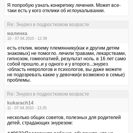
Я попробую узнать конкретику лечения. Может все-
таки есть у кого отклики об иглоукалывании.
Re: Энурез в подростковом возрасте
малинка
10 - 07.04.2010 - 12:39
есть отклик. моему племяннику(как и другим детям
знакомых) не помогло. лечили травами, лекарствами,
гипнозом, гомеопатией, результат ноль. в 16 лет само
собой прошло..и у одного и у второго...энурез
-область неврологов и психологов, вы даже можете
не подозревать какие у девочки(и возможно в семье)
проблемы.
Re: Энурез в подростковом возрасте
kukarach14
11 - 07.04.2010 - 13:25
несколько общих советов, полезных для родителей
детей, страдающих энурезом: