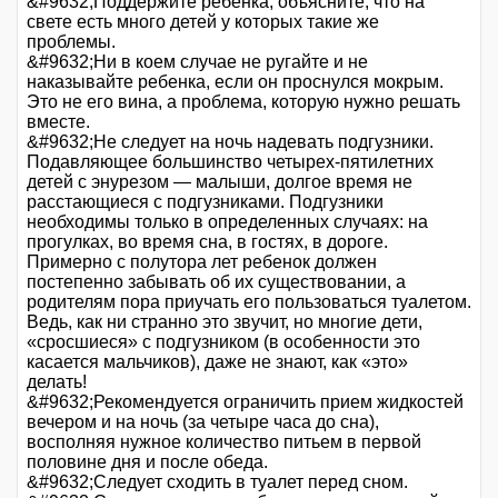
&#9632;Поддержите ребенка, объясните, что на
свете есть много детей у которых такие же
проблемы.
&#9632;Ни в коем случае не ругайте и не
наказывайте ребенка, если он проснулся мокрым.
Это не его вина, а проблема, которую нужно решать
вместе.
&#9632;Не следует на ночь надевать подгузники.
Подавляющее большинство четырех-пятилетних
детей с энурезом — малыши, долгое время не
расстающиеся с подгузниками. Подгузники
необходимы только в определенных случаях: на
прогулках, во время сна, в гостях, в дороге.
Примерно с полутора лет ребенок должен
постепенно забывать об их существовании, а
родителям пора приучать его пользоваться туалетом.
Ведь, как ни странно это звучит, но многие дети,
«сросшиеся» с подгузником (в особенности это
касается мальчиков), даже не знают, как «это»
делать!
&#9632;Рекомендуется ограничить прием жидкостей
вечером и на ночь (за четыре часа до сна),
восполняя нужное количество питьем в первой
половине дня и после обеда.
&#9632;Следует сходить в туалет перед сном.