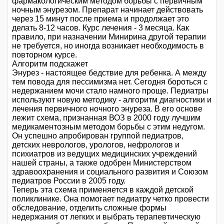
фармакологическим методом борьбы с первичным
ночным энурезом. Препарат начинает действовать
через 15 минут после приема и продолжает это
делать 8-12 часов. Курс лечения - 3 месяца. Как
правило, при назначении Минирина другой терапии
не требуется, но иногда возникает необходимость в
повторном курсе.
Алгоритм подскажет
Энурез - настоящее бедствие для ребенка. А между
тем повода для пессимизма нет. Сегодня бороться с
недержанием мочи стало намного проще. Педиатры
используют новую методику - алгоритм диагностики и
лечения первичного ночного энуреза. В его основе
лежит схема, признанная ВОЗ в 2000 году лучшим
медикаментозным методом борьбы с этим недугом.
Он успешно апробирован группой педиатров,
детских неврологов, урологов, нефрологов и
психиатров из ведущих медицинских учреждений
нашей страны, а также одобрен Министерством
здравоохранения и социального развития и Союзом
педиатров России в 2005 году.
Теперь эта схема применяется в каждой детской
поликлинике. Она помогает педиатру четко провести
обследование, отделить сложные формы
недержания от легких и выбрать терапевтическую