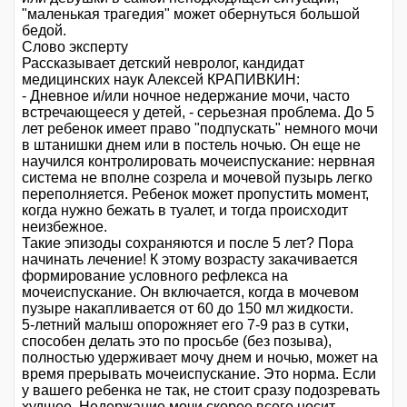
"маленькая трагедия" может обернуться большой
бедой.
Слово эксперту
Рассказывает детский невролог, кандидат
медицинских наук Алексей КРАПИВКИН:
- Дневное и/или ночное недержание мочи, часто
встречающееся у детей, - серьезная проблема. До 5
лет ребенок имеет право "подпускать" немного мочи
в штанишки днем или в постель ночью. Он еще не
научился контролировать мочеиспускание: нервная
система не вполне созрела и мочевой пузырь легко
переполняется. Ребенок может пропустить момент,
когда нужно бежать в туалет, и тогда происходит
неизбежное.
Такие эпизоды сохраняются и после 5 лет? Пора
начинать лечение! К этому возрасту закачивается
формирование условного рефлекса на
мочеиспускание. Он включается, когда в мочевом
пузыре накапливается от 60 до 150 мл жидкости.
5-летний малыш опорожняет его 7-9 раз в сутки,
способен делать это по просьбе (без позыва),
полностью удерживает мочу днем и ночью, может на
время прерывать мочеиспускание. Это норма. Если
у вашего ребенка не так, не стоит сразу подозревать
худшее. Недержание мочи скорее всего носит