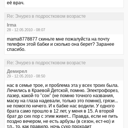
её врач.
Re: Энурез в подростковом возрасте
Irma
28 - 12.05.2010 - 08:07
mama8778877 скиньте мне пожалуйста на почту
телефон этой бабки и сколько она берет? Заранее
спасибо.
Re: Энурез в подростковом возрасте
Демирел
29 - 12.05.2010 - 08:50
нас в семье трое, и проблема эта у всех троих была.
Лечились в Краевой Детской, помню. Электрофорез,
лазер, какой-то "сон" (не помню точного названия,
маску на глаза надевали, только это помню), грязи...
не помогло ничего. И к бабке нас водили. У одного
брата само прошло в 12 лет, у меня в 15. А второй
брат до сих пор с этим живет... Правда, если не пить
поздно вечером, не есть арбузы (в сезон, ест-но) и
т.п., то, как правило, ночь сухо проходит