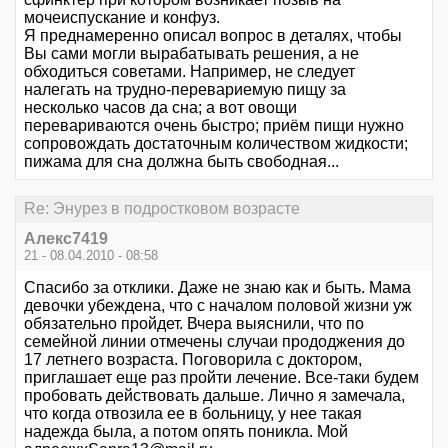
мочеиспускание и конфуз.
Я преднамеренно описал вопрос в деталях, чтобы
Вы сами могли вырабатывать решения, а не
обходиться советами. Например, не следует
налегать на трудно-перевариемую пищу за
несколько часов да сна; а вот овощи
перевариваются очень быстро; приём пищи нужно
сопровождать достаточным количеством жидкости;
пижама для сна должна быть свободная...
Re: Энурез в подростковом возрасте
Алекс7419
21 - 08.04.2010 - 08:58
Спасибо за отклики. Даже не знаю как и быть. Мама
девочки убеждена, что с началом половой жизни уж
обязательно пройдет. Вчера выяснили, что по
семейной линии отмечены случаи прододжения до
17 летнего возраста. Поговорила с доктором,
приглашает еще раз пройти лечение. Все-таки будем
пробовать действовать дальше. Лично я замечала,
что когда отвозила ее в больницу, у нее такая
надежда была, а потом опять поникла. Мой