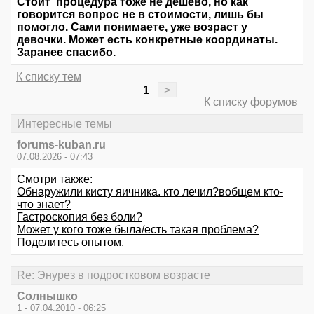
Стоит процедура тоже не дешево, но как
говорится вопрос не в стоимости, лишь бы
помогло. Сами понимаете, уже возраст у
девочки. Может есть конкретные координаты.
Заранее спасибо.
К списку тем
1
>
К списку форумов
Интересные темы
forums-kuban.ru
07.08.2026 - 07:43
Смотри также:
Обнаружили кисту яичника. кто лечил?вобщем кто-
что знает?
Гастроскопия без боли?
Может у кого тоже была/есть такая проблема?
Поделитесь опытом.
Re: Энурез в подростковом возрасте
Солнышко
1 - 07.04.2010 - 06:25