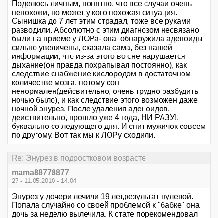
Поделюсь личным, понятно, что все случаи очень
непохожи, но может у кого похожая ситуация.
Сынишка до 7 лет этим страдал, тоже все руками
разводили. Абсолютно с этим диагнозом несвязано
были на приеме у ЛОРа- она обнаружила аденоиды
сильно увеличены, сказала сама, без нашей
информации, что из-за этого во сне нарушается
дыхание(он правда похрапывал постоянно), как
следствие снабжение кислородом в достаточном
количестве мозга, потому сон
ненормален(дейсвительно, очень трудно разбудить
ночью было), и как следствие этого возможен даже
ночной энурез. После удаления аденоидов,
деиствительно, прошло уже 4 года, НИ РАЗУ!,
буквально со ледующего дня. И спит мужичок совсем
по другому. Вот так мы к ЛОРу сходили.
Re: Энурез в подростковом возрасте
mama88778877
27 - 11.05.2010 - 14:04
Энурез у дочери лечили 19 лет,результат нулевой.
Попала случайно со своей проблемой к "бабке" она
дочь за неделю вылечила. К стате порекомендовал