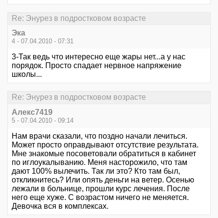
Re: Энурез в подростковом возрасте
Эка
4 - 07.04.2010 - 07:31
3-Так ведь что интересно еще жары нет...а у нас
порядок. Просто спадает нервное напряжение
школы...
Re: Энурез в подростковом возрасте
Алекс7419
5 - 07.04.2010 - 09:14
Нам врачи сказали, что поздно начали лечиться.
Может просто оправдывают отсутствие результата.
Мне знакомые посоветовали обратиться в кабинет
по иглоукалыванию. Меня насторожило, что там
дают 100% вылечить. Так ли это? Кто там был,
откликнитесь? Или опять деньги на ветер. Осенью
лежали в больнице, прошли курс лечения. После
него еще хуже. С возрастом ничего не меняется.
Девочка вся в комплексах.