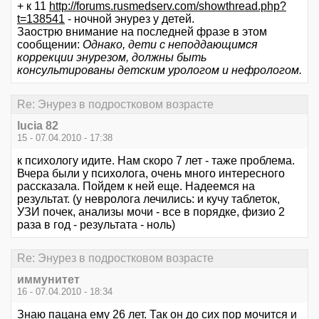
+ к 11
http://forums.rusmedserv.com/showthread.php?
t=138541
- ночной энурез у детей.
Заострю внимание на последней фразе в этом
сообщении:
Однако, дети с неподдающимся
коррекции энурезом, должны быть
консультированы детским урологом и нефрологом.
Re: Энурез в подростковом возрасте
lucia 82
15 - 07.04.2010 - 17:38
к психологу идите. Нам скоро 7 лет - таже проблема.
Вчера были у психолога, очень много интересного
рассказала. Пойдем к ней еще. Надеемся на
результат. (у невролога лечились: и кучу таблеток,
УЗИ почек, анализы мочи - все в порядке, физио 2
раза в год - результата - ноль)
Re: Энурез в подростковом возрасте
иммунитет
16 - 07.04.2010 - 18:34
Знаю пацана ему 26 лет. Так он до сих пор мочится и