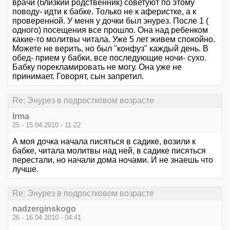
врачи (близкий родственник) советуют по этому
поводу- идти к бабке. Только не к аферистке, а к
проверенной. У меня у дочки был энурез. После 1 (
одного) посещения все прошло. Она над ребенком
какие-то молитвы читала. Уже 5 лет живем спокойно.
Можете не верить, но был "конфуз" каждый день. В
обед- прием у бабки, все последующие ночи- сухо.
Бабку порекламировать не могу. Она уже не
принимает. Говорят, сын запретил.
Re: Энурез в подростковом возрасте
Irma
25 - 15.04.2010 - 11:22
А моя дочка начала писяться в садике, возили к
бабке, читала молитвы над ней, в садике писяться
перестали, но начали дома ночами. И не знаешь что
лучше.
Re: Энурез в подростковом возрасте
nadzerginskogo
26 - 16.04.2010 - 04:41