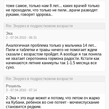
тоже самое, только нам 8 лет.... каких врачей только
не проходили, что только не пили...врачи разводят
руками, говорят здорова..
Re: Энурез в подростковом возрасте
Эка
2 - 07.04.2010 - 06:31
Аналогичная проблема только у мальчика 14 лет...
Пили и таблетки и травы ничего не помогает ждем
сказали с возрастом пройдет. А вообще я так поняла
не хватает серотонина гормона радости. Кстати как
начинаются летние каникулы так 1-1.5 месяца все
сухо.
Re: Энурез в подростковом возрасте
Рошель
3 - 07.04.2010 - 07:14
2-Эка > это еще может и потому, что летом оч жарко
на Кубани, ребенок во сне потеет - мочеиспускание
становится редким.