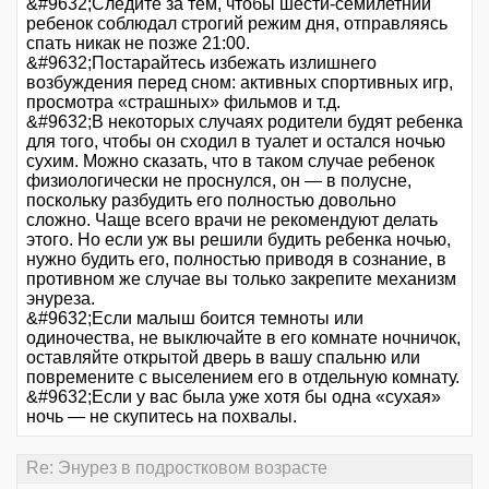
&#9632;Следите за тем, чтобы шести-семилетний
ребенок соблюдал строгий режим дня, отправляясь
спать никак не позже 21:00.
&#9632;Постарайтесь избежать излишнего
возбуждения перед сном: активных спортивных игр,
просмотра «страшных» фильмов и т.д.
&#9632;В некоторых случаях родители будят ребенка
для того, чтобы он сходил в туалет и остался ночью
сухим. Можно сказать, что в таком случае ребенок
физиологически не проснулся, он — в полусне,
поскольку разбудить его полностью довольно
сложно. Чаще всего врачи не рекомендуют делать
этого. Но если уж вы решили будить ребенка ночью,
нужно будить его, полностью приводя в сознание, в
противном же случае вы только закрепите механизм
энуреза.
&#9632;Если малыш боится темноты или
одиночества, не выключайте в его комнате ночничок,
оставляйте открытой дверь в вашу спальню или
повремените с выселением его в отдельную комнату.
&#9632;Если у вас была уже хотя бы одна «сухая»
ночь — не скупитесь на похвалы.
Re: Энурез в подростковом возрасте