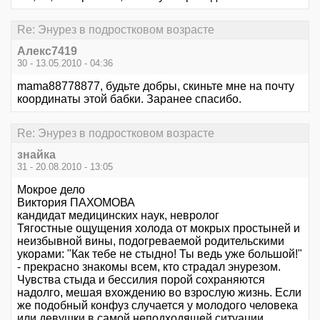
Re: Энурез в подростковом возрасте
Алекс7419
30 - 13.05.2010 - 04:36
mama88778877, будьте добры, скиньте мне на почту
координаты этой бабки. Заранее спасибо.
Re: Энурез в подростковом возрасте
знайка
31 - 20.08.2010 - 13:05
Мокрое дело
Виктория ПАХОМОВА
кандидат медицинских наук, невролог
Тягостные ощущения холода от мокрых простыней и
неизбывной вины, подогреваемой родительскими
укорами: "Как тебе не стыдно! Ты ведь уже большой!"
- прекрасно знакомы всем, кто страдал энурезом.
Чувства стыда и бессилия порой сохраняются
надолго, мешая вхождению во взрослую жизнь. Если
же подобный конфуз случается у молодого человека
или девушки в самой неподходящей ситуации,