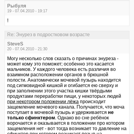
Рыбуля
19 - 07.04.2010 - 19:17
!
Re: Энурез в подростковом возрасте
SteveS
20 - 07.04.2010 - 21:30
Могу несколько слов сказать о причинах энуреза -
может кому это поможет; особенно это касается
мальчиков. У каждого человека есть различия во
взаимном расположении органов в брюшной
полости. Анатомически мочевой пузырь находится
под сигмовидной кишкой и огибается ею сверху и
при заполнении этого участка кишки твёрдыми
продуктами переработки пищи, у некоторых людей
при некотором положении лёжа
происходит
защемление мочевого канала. Получается, что моча
поступает в мочевой пузырь и удерживается
не
только сфинктером
. Однако во сне ребёнок
ворочается и оказывается в положении про котором
защемления нет - вот тогда возникает то давление на
сфинктер при котором возникает позыв на