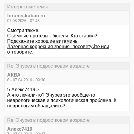
Интересные темы
forums-kuban.ru
07.08.2026 - 07:43
Смотри также:
Съёмные протезы - бюгели. Кто ставил?
Подскажите хорошие витамины
Лазерная коррекция зрения- посоветуйте или
отговорите.
Re: Энурез в подростковом возрасте
АКВА
6 - 07.04.2010 - 09:30
5-Алекс7419 >
А что лечили-то? Энурез это вообще-то
неврологическая и психологическая проблема. К
неврологам обращались?
Re: Энурез в подростковом возрасте
Алекс7419