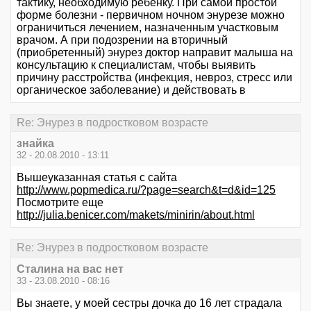
тактику, необходимую ребенку. При самой простой
форме болезни - первичном ночном энурезе можно
ограничиться лечением, назначенным участковым
врачом. А при подозрении на вторичный
(приобретенный) энурез доктор направит малыша на
консультацию к специалистам, чтобы выявить
причину расстройства (инфекция, невроз, стресс или
органическое заболевание) и действовать в
Re: Энурез в подростковом возрасте
знайка
32 - 20.08.2010 - 13:11
Вышеуказанная статья с сайта
http://www.popmedica.ru/?page=search&t=d&id=125
Посмотрите еще
http://julia.benicer.com/makets/minirin/about.html
Re: Энурез в подростковом возрасте
Сталина на вас нет
33 - 23.08.2010 - 08:16
Вы знаете, у моей сестры дочка до 16 лет страдала