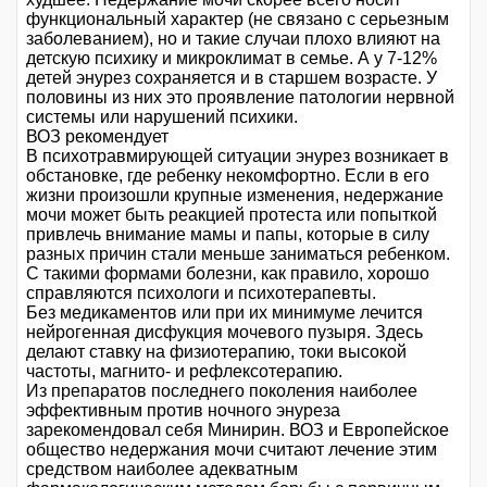
функциональный характер (не связано с серьезным
заболеванием), но и такие случаи плохо влияют на
детскую психику и микроклимат в семье. А у 7-12%
детей энурез сохраняется и в старшем возрасте. У
половины из них это проявление патологии нервной
системы или нарушений психики.
ВОЗ рекомендует
В психотравмирующей ситуации энурез возникает в
обстановке, где ребенку некомфортно. Если в его
жизни произошли крупные изменения, недержание
мочи может быть реакцией протеста или попыткой
привлечь внимание мамы и папы, которые в силу
разных причин стали меньше заниматься ребенком.
С такими формами болезни, как правило, хорошо
справляются психологи и психотерапевты.
Без медикаментов или при их минимуме лечится
нейрогенная дисфукция мочевого пузыря. Здесь
делают ставку на физиотерапию, токи высокой
частоты, магнито- и рефлексотерапию.
Из препаратов последнего поколения наиболее
эффективным против ночного энуреза
зарекомендовал себя Минирин. ВОЗ и Европейское
общество недержания мочи считают лечение этим
средством наиболее адекватным