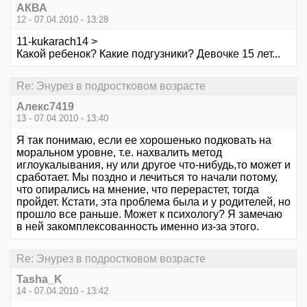
АКВА
12 - 07.04.2010 - 13:28
11-kukarach14 >
Какой ребенок? Какие подгузники? Девочке 15 лет...
Re: Энурез в подростковом возрасте
Алекс7419
13 - 07.04.2010 - 13:40
Я так понимаю, если ее хорошенько подковать на
моральном уровне, т.е. нахвалить метод
иглоукалывания, ну или другое что-нибудь,то может и
сработает. Мы поздно и лечиться то начали потому,
что опирались на мнение, что перерастет, тогда
пройдет. Кстати, эта проблема была и у родителей, но
прошло все раньше. Может к психологу? Я замечаю
в ней закомплексованность именно из-за этого.
Re: Энурез в подростковом возрасте
Tasha_K
14 - 07.04.2010 - 13:42