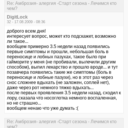
Re: Амброзия- алергия -Старт сезона - Лечимся кто
чем?
DigitLock
32 - 17.08.2009 - 08:36
доброго всем дня!
интересует вопрос, может кто подскажет, возможно
ли такое...
вообщем примерно 3.5 недели назад появились
первые симптомы и прошли, небольшая боль в
переносице и лобных пазухах, такое было при
гайморите у меня (не пробивали, вылечили другим
способом), выпил лекарство и прошло вроде... и тут
позавчера появились такие же симптомы (боль в
переносице и лобные пазухи), но в этот раз через
снос сложнее вдыхать (не заложен, соплей нет),
даже через рот немного тяжко вдыхать...
после первых проявления 3.5 недели назад, сходил к
лору, сказала что носоглотка немного воспаленная,
но не страшно...
вообщем ненаю что уже думать :(
Re: Амброзия- алергия -Старт сезона - Лечимся кто
чем?