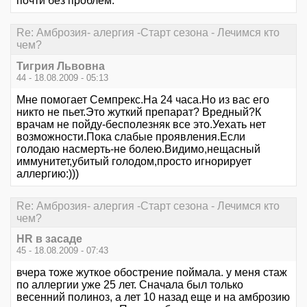
почти без проблем.
Re: Амброзия- алергия -Старт сезона - Лечимся кто
чем?
Тигрия Львовна
44 - 18.08.2009 - 05:13
Мне помогает Семпрекс.На 24 часа.Но из вас его
никто не пьет.Это жуткий препарат? Вредный?К
врачам не пойду-бесполезняк все это.Уехать нет
возможности.Пока слабые проявления.Если
голодаю насмерть-не болею.Видимо,нещасный
иммунитет,убитый голодом,просто игнорирует
аллергию:)))
Re: Амброзия- алергия -Старт сезона - Лечимся кто
чем?
HR в засаде
45 - 18.08.2009 - 07:43
вчера тоже жуткое обострение поймала. у меня стаж
по аллергии уже 25 лет. Сначала был только
весенний полиноз, а лет 10 назад еще и на амброзию