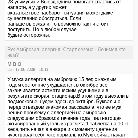
28-усимусик > Выезд одним помогает спастись от
напасти, а у других может
оказаться все наоборот, ситуация может даже
существенно обостриться. Если
раньше выезжали, то возможно такт и стоит
поступить. Но в любом случае
будьте осторожны.
Re: Амброзия- алергия -Старт сезона - Лечимся кто
чем?
М В О
35 - 17.08.2009 - 10:11
У мужа аллергия на амброзию 15 лет, с каждым
годом состояние ухудшается, в октябре все
заканчивается астматическим удушьеми и в
результате скорая, стационар.В этом году выехали в
подмосковье, будем здесь до октября. Буквально
перед отъездом знакомая рассказала, что ее муж
решил проблему с аллергией на амброзию
следующим образом:в течение года пил натощак
активированный уголь из расчета 1 таблетка на 10 кг
веса,пить начал в январе и к моменту цветения
чувствовал себя уже нормально.Муж сейчас начал