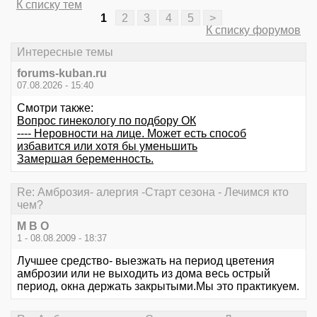
К списку тем
1
2
3
4
5
>
К списку форумов
Интересные темы
forums-kuban.ru
07.08.2026 - 15:40
Смотри также:
Вопрос гинекологу по подбору ОК
---- Неровности на лице. Может есть способ
избавится или хотя бы уменьшить
Замершая беременность.
Re: Амброзия- алергия -Старт сезона - Лечимся кто
чем?
М В О
1 - 08.08.2009 - 18:37
Лучшее средство- выезжать на период цветения
амброзии или не выходить из дома весь острый
период, окна держать закрытыми.Мы это практикуем.