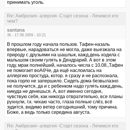
принимать уголь.
Re: Амброзия- алергия -Старт сезона - Лечимся кто
чем?
santana
36 - 17.08.2009 - 10:21
В прошлом году начала пользов. Тафен-назаль
впервые, нарадоваться не могла, даже выезжала на
природу с друзьями на шашлык, кажд.день ходила с
малышом своим гулять в Дендрарий. А вот в этом
году, мрак полнейший, началось числа с 10.08.,Тафен
не помогает воАбЧе, да ещё наслоилась на
аллергию простуда, котор. я сразу и не распознала,
пока горло не запершило. Сидеть дома безвылазно
не получится, да и с ребенком надо гулять кажд.день,
никуда не денешься. А, вот именно сегодня,
чувствую себя, как никогда отвратительно, все планы
рухнули, т.к. чихаю часто, глаза полные слёз, всё
зудится, видимо ветер сегодняшний, тому причина.
Боже, а ведь только середина августа.
Re: Амброзия- алергия -Старт сезона - Лечимся кто