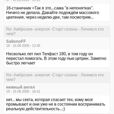
16-станичник >Так я это...сама "в непонятках".
Ничего не делала. Давайте подождём массового
цветения, через неделю-две, там посмотрим...
Re: Амброзия- алергия -Старт сезона - Лечимся кто
чем?
SalionoFF
18 - 15.08.2009 - 13:45
Несколько лет пил Телфаст 180, в том году он
перестал помогать. В этом году пью цетрин. Заметно
быстро легчает
Re: Амброзия- алергия -Старт сезона - Лечимся кто
чем?
нежный ангел
19 - 15.08.2009 - 16:41
нет... мы секта, которая спасает тех, кому мозг
промывают и они уже не в состоянии воспринимать
реальную действительность...:)