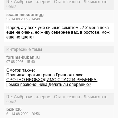
Re: Амброзия- алергия -Старт сезона - Лечимся кто
чем?
ssaammssuunngg
5 - 14.08.2009 - 14:48
Народ, а у всех уже сиьные симптомы? У меня пока
еще не очень, но живу севернее вас, в ростове, мож
еще не цветет...
Интересные темы
forums-kuban.ru
07.08.2026 - 15:40
Смотри также:
Прививка против гриппа Гриппол плюс
СРОЧНО НЕОБХОДИМО СПАСТИ РЕБЕНКА!
Грыжа позвоночника.Делать ли операцию?
Re: Амброзия- алергия -Старт сезона - Лечимся кто
чем?
bizkit30
6 - 14.08.2009 - 20:56