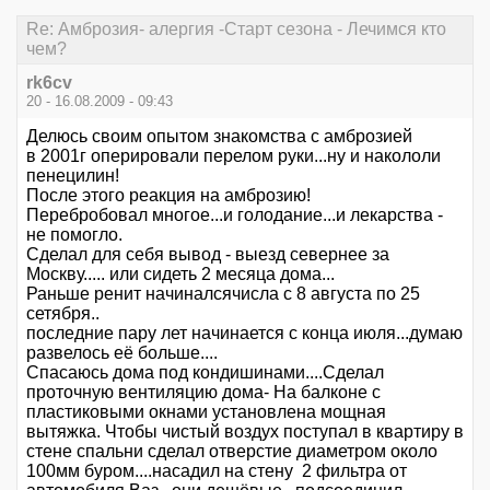
Re: Амброзия- алергия -Старт сезона - Лечимся кто
чем?
rk6cv
20 - 16.08.2009 - 09:43
Делюсь своим опытом знакомства с амброзией
в 2001г оперировали перелом руки...ну и накололи
пенецилин!
После этого реакция на амброзию!
Перебробовал многое...и голодание...и лекарства -
не помогло.
Сделал для себя вывод - выезд севернее за
Москву..... или сидеть 2 месяца дома...
Раньше ренит начиналсячисла с 8 августа по 25
сетября..
последние пару лет начинается с конца июля...думаю
развелось её больше....
Спасаюсь дома под кондишинами....Сделал
проточную вентиляцию дома- На балконе с
пластиковыми окнами установлена мощная
вытяжка. Чтобы чистый воздух поступал в квартиру в
стене спальни сделал отверстие диаметром около
100мм буром....насадил на стену 2 фильтра от