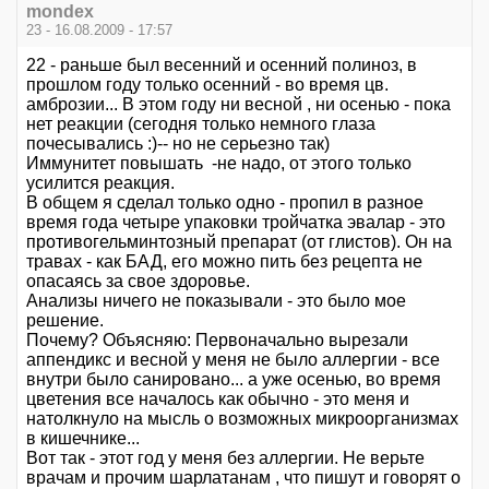
mondex
23 - 16.08.2009 - 17:57
22 - раньше был весенний и осенний полиноз, в
прошлом году только осенний - во время цв.
амброзии... В этом году ни весной , ни осенью - пока
нет реакции (сегодня только немного глаза
почесывались :)-- но не серьезно так)
Иммунитет повышать -не надо, от этого только
усилится реакция.
В общем я сделал только одно - пропил в разное
время года четыре упаковки тройчатка эвалар - это
противогельминтозный препарат (от глистов). Он на
травах - как БАД, его можно пить без рецепта не
опасаясь за свое здоровье.
Анализы ничего не показывали - это было мое
решение.
Почему? Объясняю: Первоначально вырезали
аппендикс и весной у меня не было аллергии - все
внутри было санировано... а уже осенью, во время
цветения все началось как обычно - это меня и
натолкнуло на мысль о возможных микроорганизмах
в кишечнике...
Вот так - этот год у меня без аллергии. Не верьте
врачам и прочим шарлатанам , что пишут и говорят о