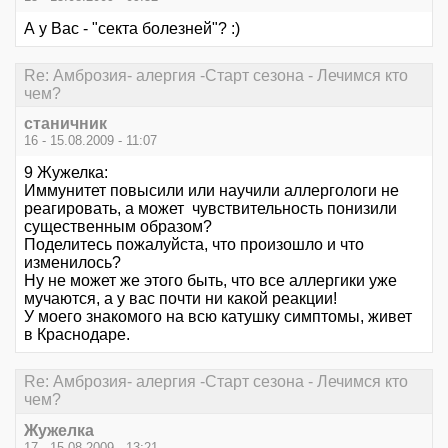
А у Вас - "секта болезней"? :)
Re: Амброзия- алергия -Старт сезона - Лечимся кто
чем?
станичник
16 - 15.08.2009 - 11:07
9 Жужелка:
Иммунитет повысили или научили аллергологи не
реагировать, а может чувствительность понизили
существенным образом?
Поделитесь пожалуйста, что произошло и что
изменилось?
Ну не может же этого быть, что все аллергики уже
мучаются, а у вас почти ни какой реакции!
У моего знакомого на всю катушку симптомы, живет
в Краснодаре.
Re: Амброзия- алергия -Старт сезона - Лечимся кто
чем?
Жужелка
17 - 15.08.2009 - 13:21