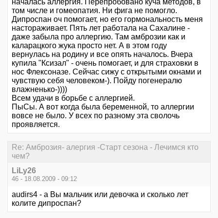
началась аллергия. Перепробовано куча методов, в
том числе и гомеопатия. Ни фига не помогло.
Дипроспан оч помогает, но его гормональность меня
настораживает. Пять лет работала на Сахалине -
даже забыла про аллергию. Там амброзии как и
каларацкого жука просто нет. А в этом году
вернулась на родину и все опять началось. Вчера
купила "Ксизал" - очень помогает, и для страховки в
нос Флексоназе. Сейчас сижу с открытыми окнами и
чувствую себя человеком-). Пойду погенералю
влажненько-))))
Всем удачи в борьбе с аллергией.
ПыСы. А вот когда была беременной, то аллергии
вовсе не было. У всех по разному эта сволочь
проявляется.
Re: Амброзия- алергия -Старт сезона - Лечимся кто
чем?
LiLy26
46 - 18.08.2009 - 09:12
audirs4 - а Вы мальчик или девочка и сколько лет
колите дипроспан?