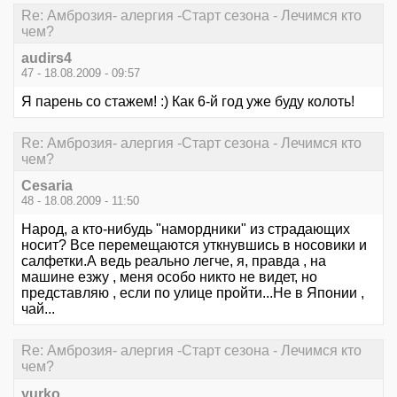
Re: Амброзия- алергия -Старт сезона - Лечимся кто
чем?
audirs4
47 - 18.08.2009 - 09:57
Я парень со стажем! :) Как 6-й год уже буду колоть!
Re: Амброзия- алергия -Старт сезона - Лечимся кто
чем?
Cesaria
48 - 18.08.2009 - 11:50
Народ, а кто-нибудь "намордники" из страдающих
носит? Все перемещаются уткнувшись в носовики и
салфетки.А ведь реально легче, я, правда , на
машине езжу , меня особо никто не видет, но
представляю , если по улице пройти...Не в Японии ,
чай...
Re: Амброзия- алергия -Старт сезона - Лечимся кто
чем?
yurko