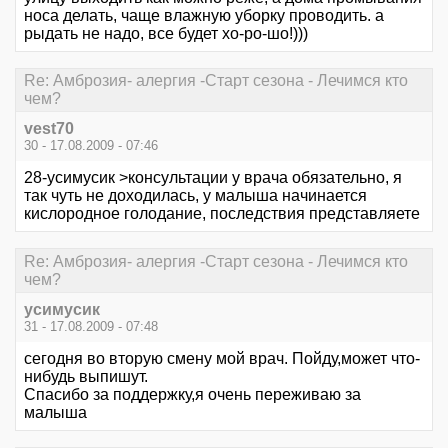
носа делать, чаще влажную уборку проводить. а
рыдать не надо, все будет хо-ро-шо!)))
Re: Амброзия- алергия -Старт сезона - Лечимся кто
чем?
vest70
30 - 17.08.2009 - 07:46
28-усимусик >консультации у врача обязательно, я
так чуть не доходилась, у малыша начинается
кислородное голодание, последствия представляете
Re: Амброзия- алергия -Старт сезона - Лечимся кто
чем?
усимусик
31 - 17.08.2009 - 07:48
сегодня во вторую смену мой врач. Пойду,может что-
нибудь выпишут.
Спасибо за поддержку,я очень переживаю за
малыша