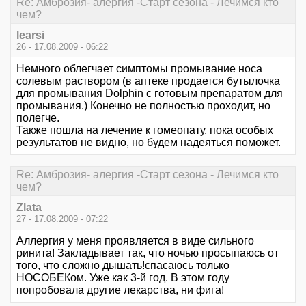
Re: Амброзия- алергия -Старт сезона - Лечимся кто
чем?
learsi
26 - 17.08.2009 - 06:22
Немного облегчает симптомы промывание носа
солевым раствором (в аптеке продается бутылочка
для промывания Dolphin с готовым препаратом для
промывания.) Конечно не полностью проходит, но
полегче.
Также пошла на лечение к гомеопату, пока особых
результатов не видно, но будем надеяться поможет.
Re: Амброзия- алергия -Старт сезона - Лечимся кто
чем?
Zlata_
27 - 17.08.2009 - 07:22
Аллергия у меня проявляется в виде сильного
ринита! Закладывает так, что ночью просыпаюсь от
того, что сложно дышать!спасаюсь только
НОСОБЕКом. Уже как 3-й год. В этом году
попробовала другие лекарства, ни фига!