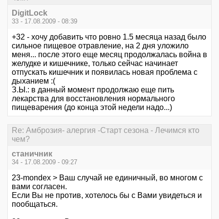
DigitLock
33 - 17.08.2009 - 08:39
+32 - хочу добавить что ровно 1.5 месяца назад было
сильное пищевое отравление, на 2 дня уложило
меня... после этого еще месяц продолжалась война в
желудке и кишечнике, только сейчас начинает
отпускать кишечник и появилась новая проблема с
дыханием :(
З.Ы.: в данный момент продолжаю еще пить
лекарства для восстановления нормального
пищеварения (до конца этой недели надо...)
Re: Амброзия- алергия -Старт сезона - Лечимся кто
чем?
станичник
34 - 17.08.2009 - 09:27
23-mondex > Ваш случай не единичный, во многом с
вами согласен.
Если Вы не против, хотелось бы с Вами увидеться и
пообщаться.