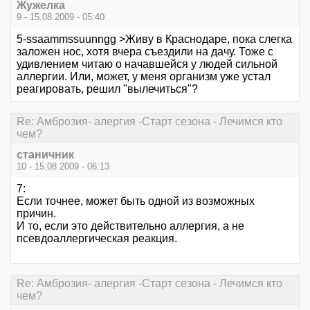
Жужелка
9 - 15.08.2009 - 05:40
5-ssaammssuunngg >Живу в Краснодаре, пока слегка
заложен нос, хотя вчера съездили на дачу. Тоже с
удивлением читаю о начавшейся у людей сильной
аллергии. Или, может, у меня организм уже устал
реагировать, решил "вылечиться"?
Re: Амброзия- алергия -Старт сезона - Лечимся кто
чем?
станичник
10 - 15.08.2009 - 06:13
7:
Если точнее, может быть одной из возможных
причин.
И то, если это действительно аллергия, а не
псевдоаллергическая реакция.
Re: Амброзия- алергия -Старт сезона - Лечимся кто
чем?