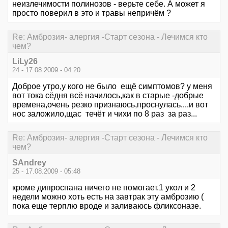
неизлечимости полинозов - верьте себе. А может я
просто поверил в это и травы непричём ?
Re: Амброзия- алергия -Старт сезона - Лечимся кто
чем?
LiLy26
24 - 17.08.2009 - 04:20
Доброе утро,у кого не было ещё симптомов? у меня
вот тока сёдня всё начилось,как в старые -добрые
времена,очень резко признаюсь,проснулась....и вот
нос заложило,щас течёт и чихи по 8 раз за раз...
Re: Амброзия- алергия -Старт сезона - Лечимся кто
чем?
SAndrey
25 - 17.08.2009 - 05:48
кроме дипроспана ничего не помогает.1 укол и 2
недели можно хоть есть на завтрак эту амброзию (
пока еще терплю вроде и заливаюсь фликсоназе.