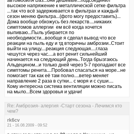
автомобиля Ваз...они дешёвые...подсоединил
высокое напряжение к металлической сетке фильтра
...так что всё задерживается в фильтрах и каждый
сезон меняю фильтра...(фото могу предоставить)...
Дома вообще обхожусь без лекарств....никаких
симптомов аллергии ем всё когда хочется
выпиваю...Пыль убирается по
необходимости...вообще я сделал вывод что все
реакции на пыль еду и тд вторичны амброзии..Стоит
выйти на улицу....реакция следующая....глаза
чешутся через час....а вот ренит сильнейший
начинается на следующий день..Тогда брызгаюсь
Альдецином...и только дней через 5-7 пропадают все
симптомы ренита....Пробовал спасаться на море...не
помогает так как её там полно....ветер меняет
направление 2 раза в сутки... с моря и с суши....
Кому интересна система вентиляции можно писать
на мыло...Всем здоровья и удачи!
Re: Амброзия- алергия -Старт сезона - Лечимся кто
чем?
rk6cv
21 - 16.08.2009 - 09:52