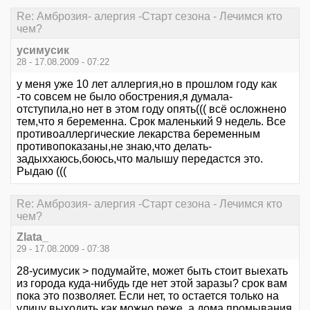
Re: Амброзия- алергия -Старт сезона - Лечимся кто
чем?
усимусик
28 - 17.08.2009 - 07:22
у меня уже 10 лет аллергия,но в прошлом году как
-то совсем не было обострения,я думала-
отступила,но нет в этом году опять((( всё осложнено
тем,что я беременна. Срок маленький 9 недель. Все
противоаллергические лекарства беременным
противопоказаны,не знаю,что делать-
задыххаюсь,боюсь,что малышу передастся это.
Рыдаю (((
Re: Амброзия- алергия -Старт сезона - Лечимся кто
чем?
Zlata_
29 - 17.08.2009 - 07:38
28-усимусик > подумайте, может быть стоит выехать
из города куда-нибудь где нет этой заразы? срок вам
пока это позволяет. Если нет, то остается только на
улицу выходить как можно реже, а дома промывания