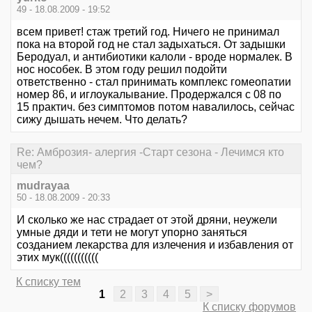
49 - 18.08.2009 - 19:52
всем привет! стаж третий год. Ничего не принимал
пока на второй год не стал задыхаться. От задышки
Беродуал, и антибиотики калоли - вроде нормалек. В
нос нособек. В этом году решил подойти
ответственно - стал принимать комплекс гомеопатии
номер 86, и иглоукалывание. Продержался с 08 по
15 практич. без симптомов потом навалилось, сейчас
сижу дышать нечем. Что делать?
Re: Амброзия- алергия -Старт сезона - Лечимся кто
чем?
mudrayaa
50 - 18.08.2009 - 20:33
И сколько же нас страдает от этой дряни, неужели
умные дяди и тети не могут упорно заняться
созданием лекарства для излечения и избавления от
этих мук(((((((((((
К списку тем
1
2
3
4
5
>
К списку форумов