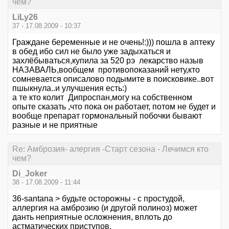
чем?
LiLy26
37 - 17.08.2009 - 10:37
Граждане беременные и не очень!:))) пошла в аптеку
в обед ибо сил не было уже задыхаться и
захлёбываться,купила за 520 рэ лекарство назыв
НАЗАВАЛЬ,вообщем противопоказаний нету,кто
сомневается описалово подымите в поисковике..вот
пшыкнула..и улучшения есть:)
а те кто колит Дипроспан,могу на собственном
опыте сказать ,что пока он работает, потом не будет и
вообще препарат гормональный побочки бывают
разные и не приятные
Re: Амброзия- алергия -Старт сезона - Лечимся кто
чем?
Di_Joker
38 - 17.08.2009 - 11:44
36-santana > будьте осторожны - с простудой,
аллергия на амброзию (и другой полиноз) может
данть неприятные осложнения, вплоть до
астматических приступов.