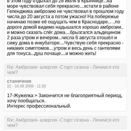
в этом году отдыхал до 28 июля в Крыннице...на
море чувствовал себя прекрасно....кстати в районе
Геленджика амброзию не чувствовал в прошлом году
числа до 20 августа а потом ужасно! На побережье
начинаю позже её ощущать чем в Краснодаре... ..по
дороге домой видимо надышался хорошо амброзии..
и можно сказать слёг дома....брызгался альдецином
2 раза утром и вечером...числа 6 августа отошёл и
сижу дома в инкубаторе....Чувствую себя прекрасно -
никаких симптомов....утром и весь день с гантелями
для тонуса...душ почаще....и можно жить!
Re: Амброзия- алергия -Старт сезона - Лечимся кто
чем?
станичник
22 - 16.08.2009 - 11:50
17-Жужелка > Закончится не благоприятный период,
хочу пообщаться.
Интерес профессиональный.
Re: Амброзия- алергия -Старт сезона - Лечимся кто
чем?