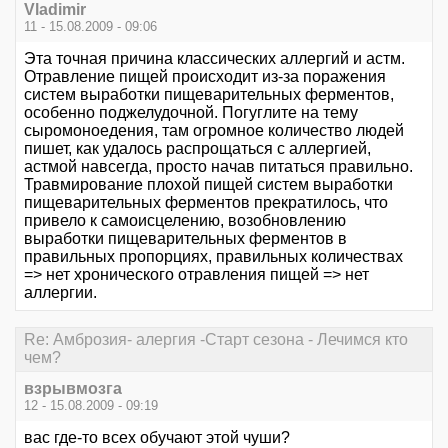
Vladimir
11 - 15.08.2009 - 09:06
Эта точная причина классических аллергий и астм.
Отравление пищей происходит из-за поражения
систем выработки пищеварительных ферментов,
особенно поджелудочной. Погуглите на тему
сыромоноедения, там огромное количество людей
пишет, как удалось распрощаться с аллергией,
астмой навсегда, просто начав питаться правильно.
Травмирование плохой пищей систем выработки
пищеварительных ферментов прекратилось, что
привело к самоисцелению, возобновлению
выработки пищеварительных ферментов в
правильных пропорциях, правильных количествах
=> нет хронического отравления пищей => нет
аллергии.
Re: Амброзия- алергия -Старт сезона - Лечимся кто
чем?
взрывмозга
12 - 15.08.2009 - 09:19
вас где-то всех обучают этой чуши?