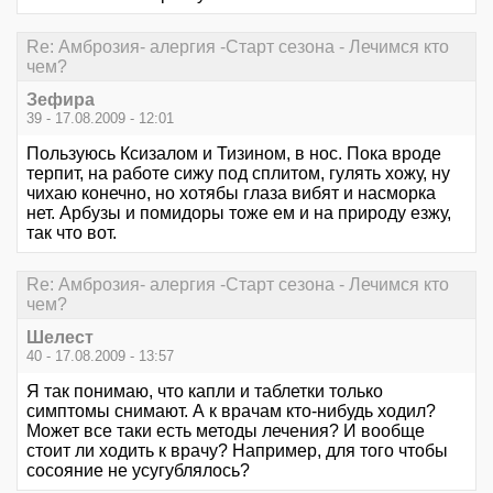
Re: Амброзия- алергия -Старт сезона - Лечимся кто
чем?
Зефира
39 - 17.08.2009 - 12:01
Пользуюсь Ксизалом и Тизином, в нос. Пока вроде
терпит, на работе сижу под сплитом, гулять хожу, ну
чихаю конечно, но хотябы глаза вибят и насморка
нет. Арбузы и помидоры тоже ем и на природу езжу,
так что вот.
Re: Амброзия- алергия -Старт сезона - Лечимся кто
чем?
Шелест
40 - 17.08.2009 - 13:57
Я так понимаю, что капли и таблетки только
симптомы снимают. А к врачам кто-нибудь ходил?
Может все таки есть методы лечения? И вообще
стоит ли ходить к врачу? Например, для того чтобы
сосояние не усугублялось?