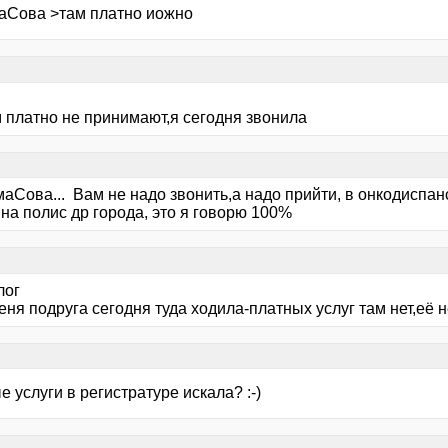
аСова >там платно иожно
м платно не принимают,я сегодня звонила
маСова... Вам не надо звонить,а надо прийти, в онкодиспан
на полис др города, это я говорю 100%
лог
меня подруга сегодня туда ходила-платных услуг там нет,её 
 услуги в регистратуре искала? :-)