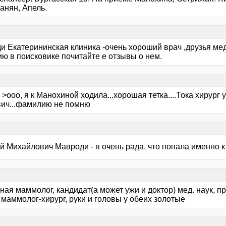
анян, Апель.
и Екатерининская клиника -очень хороший врач ,друзья мед
ю в поисковике почитайте е отзывы о нем.
 >ооо, я к Манохиной ходила...хорошая тетка....Тока хирург
ич...фамилию не помню
й Михайлович Мавроди - я очень рада, что попала именно к
ая маммолог, кандидат(а может ужи и доктор) мед. наук, 
 маммолог-хирург, руки и головы у обеих золотые