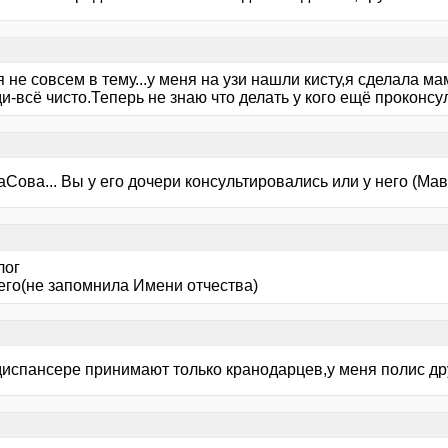
 не совсем в тему...у меня на узи нашли кисту,я сделала м
-всё чисто.Теперь не знаю что делать у кого ещё проконсу
Сова... Вы у его дочери консультировались или у него (Ма
лог
него(не запомнила Имени отчества)
испансере принимают только кранодарцев,у меня полис друг