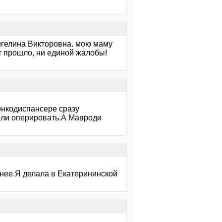
нгелина Викторовна. мою маму
ет прошло, ни единой жалобы!
 онкодиспансере сразу
али оперировать.А Мавроди
ьнее.Я делала в Екатерининской