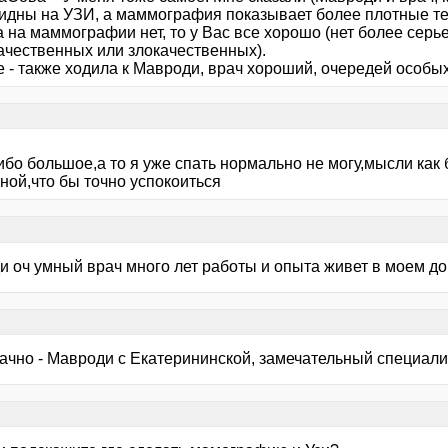
видны на УЗИ, а маммография показывает более плотные те
а на маммографии нет, то у Вас все хорошо (нет более серь
ачественных или злокачественных).
 - также ходила к Мавроди, врач хороший, очередей особых
бо большое,а то я уже спать нормально не могу,мысли как б
ной,что бы точно успокоиться
 оч умный врач много лет работы и опыта живет в моем дом
ачно - Мавроди с Екатерининской, замечательный специалис