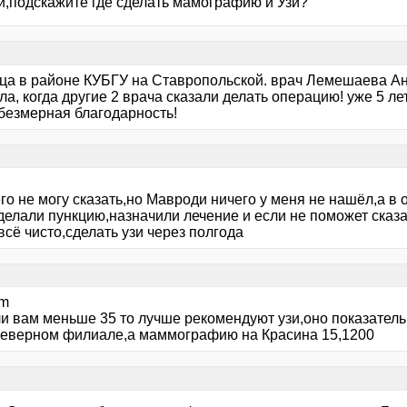
и,подскажите где сделать мамографию и Узи?
ца в районе КУБГУ на Ставропольской. врач Лемешаева А
а, когда другие 2 врача сказали делать операцию! уже 5 л
 безмерная благодарность!
го не могу сказать,но Мавроди ничего у меня не нашёл,а в
делали пункцию,назначили лечение и если не поможет сказ
всё чисто,сделать узи через полгода
um
сли вам меньше 35 то лучше рекомендуют узи,оно показател
Северном филиале,а маммографию на Красина 15,1200