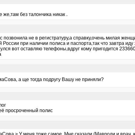
де же,там без талончика никак .
с позвонила не в регистратуру,а справку,очень милая женщ
 России при наличии полиса и паспорта,так что завтра иду
нулся вот оставляю телефоны,вдруг кому пригодится 233660
а
маСова, а ще тогда подругу Вашу не приняли?
лог
неё просроченный полис
Сова > У меня тоже самое. Мне сказали (Мавроди и врач, к