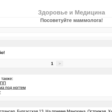
Здоровье и Медицина
Посоветуйте маммолога!
бо!
1
>
 также:
ППП
ма под ногтем
т
спансер. Бургасская 13. На приеме Манохина, Острижая. Хи