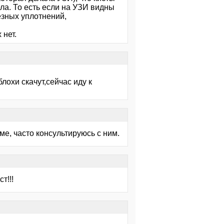
ла. То есть если на УЗИ видны
езных уплотнений,
 нет.
лохи скачут,сейчас иду к
е, часто консультируюсь с ним.
т!!!