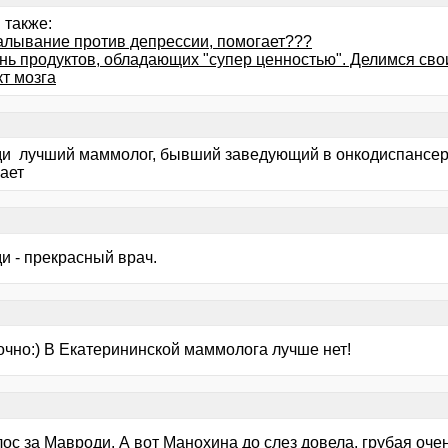
 также:
алывание против депрессии, помогает???
нь продуктов, обладающих "супер ценностью". Делимся сво
т мозга
и лучший маммолог, бывший заведующий в онкодиспансере
ает
и - прекрасный врач.
очно:) В Екатерининской маммолога лучше нет!
ос за Мавроди. А вот Манохина до слез довела, грубая оче