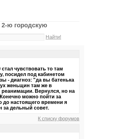
 2-ю городскую
Найти!
0 стал чувствовать то там
ту, посидел под кабинетом
ы - диагноз: "да вы батенька
вух женьщин там же в
о реанимации. Вернулся, но на
Конечно можно пойти за
о до настоящего времени я
 за дельный совет.
К списку форумов