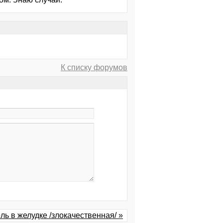
К списку форумов
ль в желудке /злокачественная/ »