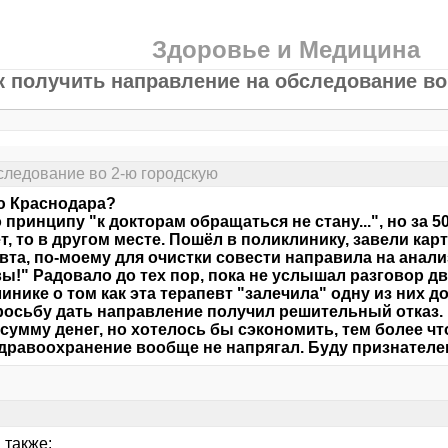
Здоровье и Медицина
к получить направление на обследование во
следование во 2-ю городскую
ю Краснодара?
 принципу "к докторам обращаться не стану...", но за 5
т, то в другом месте. Пошёл в поликлинику, завели кар
вта, по-моему для очистки совести направила на анализ
ы!" Радовало до тех пор, пока не услышал разговор д
инике о том как эта терапевт "залечила" одну из них д
осьбу дать направление получил решительный отказ. 
сумму денег, но хотелось бы сэкономить, тем более чт
дравоохранение вообще не напрягал. Буду признателен
 также: