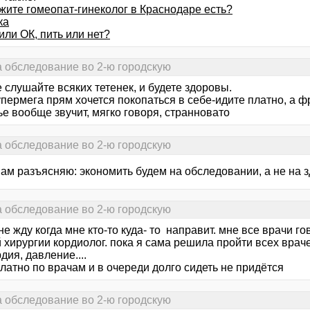
жите гомеопат-гинеколог в Краснодаре есть?
ка
ли ОК, пить или нет?
а обследование во 2-ю городскую
слушайте всяких тетенек, и будете здоровы.
пермега прям хочется покопаться в себе-идите платно, а ф
е вообще звучит, мягко говоря, странновато
а обследование во 2-ю городскую
вам разъясняю: экономить будем на обследовании, а не на 
а обследование во 2-ю городскую
не жду когда мне кто-то куда- то направит. мне все врачи г
 хирургии кордиолог. пока я сама решила пройти всех враче
дия, давление....
латно по врачам и в очереди долго сидеть не придётся
а обследование во 2-ю городскую