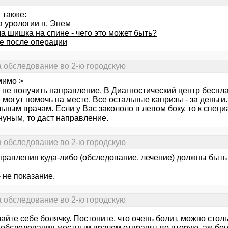
 также:
а урологии п. Энем
а шишка на спине - чего это может быть?
е после операции
а обследование во 2-ю городскую
мимо >
к не получить направление. В Диагностический центр беспл
 могут помочь на месте. Все остальные капризы - за деньги
ным врачам. Если у Вас закололо в левом боку, то к специ
нуным, то даст направление.
а обследование во 2-ю городскую
правления куда-либо (обследование, лечение) должны быть
- не показание.
а обследование во 2-ю городскую
айте себе болячку. Постоните, что очень болит, можно сто
з обследования местным врачем отправят во вторую, аж бег