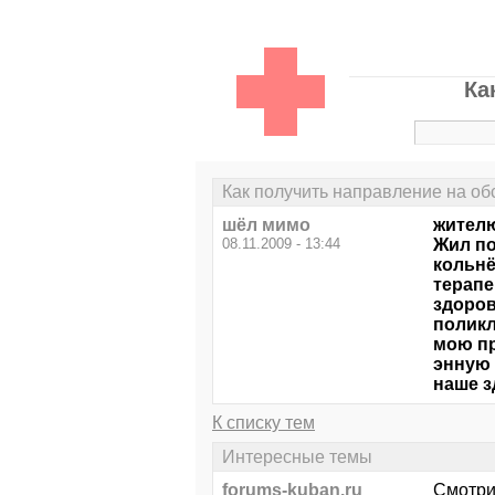
Ка
Как получить направление на об
шёл мимо
жител
08.11.2009 - 13:44
Жил по
кольнё
терапе
здоров
поликл
мою пр
энную 
наше з
К списку тем
Интересные темы
forums-kuban.ru
Смотри