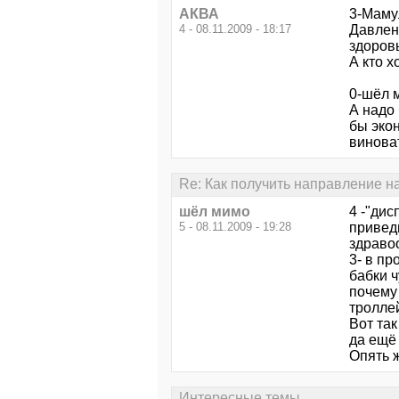
АКВА
3-Маму
4 - 08.11.2009 - 18:17
Давлени
здоров
А кто х
0-шёл 
А надо
бы экон
виноват
Re: Как получить направление н
шёл мимо
4 -"дис
5 - 08.11.2009 - 19:28
приведи
здраво
3- в п
бабки ч
почему
тролле
Вот так
да ещё 
Опять 
Интересные темы