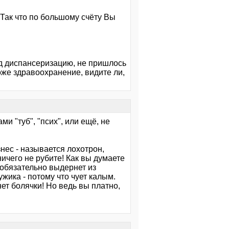
 Так что по большому счёту Вы
од диспансеризацию, не пришлось
тоже здравоохранение, видите ли,
ми "туб", "псих", или ещё, не
нес - называется лохотрон,
ничего не рубите! Как вы думаете
 обязательно выдернет из
жика - потому что чует калым.
нет болячки! Но ведь вы платно,