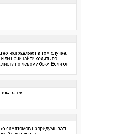
атно направляют в том случае,
. Или начинайте ходить по
алисту по левому боку. Если он
 показания.
лько симптомов напридумывать,
ом. Знаю случаи.