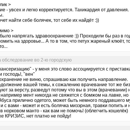
лик >
е - увсех и легко корректируется. Тахикардия от давления.
ы.
очет найти себе болячек, тот себе их найдёт :))
мимо >
 было напрягать здравоохранение :)) Проходили бы раз в г
омить на здоровье... А то в том, что петух жареный клюёт, 
о...
а обследование во 2-ю городскую
пансеризацию" - у меня это слово ассоциируется с приставка
 господь!, "вен"
охранение не виню, спрашиваю как получить направление.
родолжение вашей темы, к сожалению врачевание тот же биз
уют за версту, разведут потому что вы в этом (врачевании) 
 например мент никогда не свяжется с бомжом на лавке, но
йбуса прилично одетого, может быть немного поддавшего му
 и с вами - может и есть болячка мизэрная, травки попить и 
в норковом манто - как вам не помочь! (облегчить кошелёк)
же КРИЗИС, нет платно не пойду!