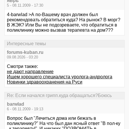
яБрь
5 - 08.11.2009 - 17:30
4-barwlad >А по-Вашему врач должен был
рекомендовать обратиться куда? На рынок? В морг?
В ЖЭК? Или Вы не подозреваете, что обратиться в
поликлинику можно вызвав терапевта на дом???
Интересные темы
forums-kuban.ru
09.08.2026 - 03:20
Смотри также:
не дают направление
Ищем хорошего специалиста уролога-андролога
Новинки здравоохранения на Руси
Re: Если начался грипп.куда обращаться?Боюсь
barwlad
6 - 08.11.2009 - 19:13
Вопрос был "Лечиться дома или бежать в
поликлинику?" На что был дан ясный ответ "В пол-ку
, к терапевту!". И никаких "ПОЗВОНИТЬ в