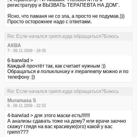
регистратуру и ВЫЗВАТЬ ТЕРАПЕВТА НА ДОМ".
Ясно, что паманя не со зла, а просто не подумав.)))
Просто осторожнее надо с ответами.
Re: Если начался грипп.куда обращаться?Боюсь
АКВА
7 - 08.11.2009 - 19:35
6-barwlad >
Каждый прочтёт так, как считает нужным :))
Обращаться
в поликлинику к терапевту
можно и по
телефону :))
Re: Если начался грипп.куда обращаться?Боюсь
Muramasa S
8 - 08.11.2009 - 22:32
4-barwlad > для этого маски есть!!!!!!!
А анализы сдавать тоже на дому? или врачи заочно
скажут глядя на вас красивую(ого) какой у вас
грипп???