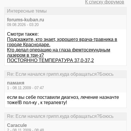
К списку форумов
Интересные темы
forums-kuban.ru
09.08.2026 - 03:20
Смотри также:
Подскажите, кто знает, хорошего врача-травника в
городе Краснодаре.
Кто делал операцию на глаза фемтосекундным
лазером в три-з?
ПОСТОЯННО ТЕМПЕРАТУРА 37,0-37,2
Re: Если начался грипп.куда обращаться?Боюсь
паманя
1 - 08.11.2009 - 07:47
если вы себе поставили диагноз, лечение назначте
тоже!В пол-ку , к терапевту!
Re: Если начался грипп.куда обращаться?Боюсь
Caracule
2 - 08.11.2009 - 08:48