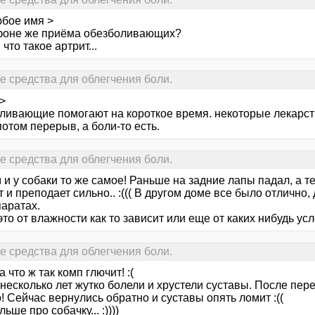
юбое имя >
фоне же приёма обезболивающих?
 что такое артрит...
е средства для облегчения боли.
>
ливающие помогают на короткое время. некоторые лекарст
 потом перерыв, а боли-то есть.
е средства для облегчения боли.
 и у собаки то же самое! Раньше на задние лапы падал, а 
 и преподает сильно.. :((( В другом доме все было отлично,
паратах.
то от влажности как то зависит или еще от каких нибудь у
е средства для облегчения боли.
а что ж так комп глючит! :(
несколько лет жутко болели и хрустели суставы. После пер
 Сейчас вернулись обратно и суставы опять ломит :((
льше про собачку... :))))