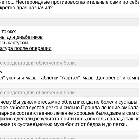
 не то... Нестероидные противовоспалительные сами по се
нкретно врач назначил?
 также:
ны для диабетиков
ась кактусом
атура после операции
е средства для облегчения боли.
>
л" уколы и мазь, таблетки "Аэртал", мазь "Долобене" и ком
е средства для облегчения боли.
чему Вы удивляетесь,мне 50лет,никогда не болели суставы,
варе заболел сустав,резко и сильно.Прошла лечение амбала
нарное,соответственно лечение хорошее было,даже в сам с
изио сделали,результата-почти ноль,опухоль спала,а так не
ная (в суставе),ночью мука-болит от бедра и до пятки.
е средства для облегчения боли.