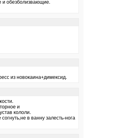
бе и обезболизвающие.
пресс из новокаина+димексид.
кости.
торное и
устав кололи.
 согнуть,не в ванну залесть-нога