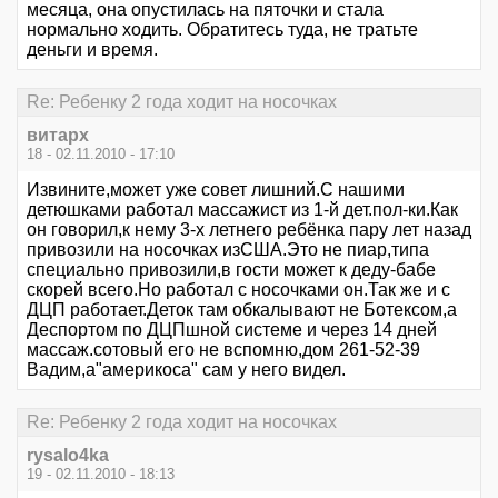
месяца, она опустилась на пяточки и стала
нормально ходить. Обратитесь туда, не тратьте
деньги и время.
Re: Ребенку 2 года ходит на носочках
витарх
18 - 02.11.2010 - 17:10
Извините,может уже совет лишний.С нашими
детюшками работал массажист из 1-й дет.пол-ки.Как
он говорил,к нему 3-х летнего ребёнка пару лет назад
привозили на носочках изСША.Это не пиар,типа
специально привозили,в гости может к деду-бабе
скорей всего.Но работал с носочками он.Так же и с
ДЦП работает.Деток там обкалывают не Ботексом,а
Деспортом по ДЦПшной системе и через 14 дней
массаж.сотовый его не вспомню,дом 261-52-39
Вадим,а"америкоса" сам у него видел.
Re: Ребенку 2 года ходит на носочках
rysalo4ka
19 - 02.11.2010 - 18:13