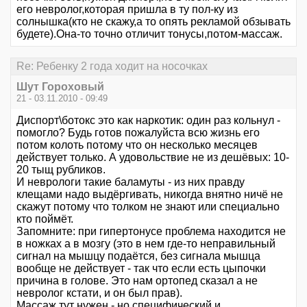
его невролог,которая пришла в ту пол-ку из
солнышка(кто не скажу,а то опять рекламой обзывать
будете).Она-то точно отличит тонусы,потом-массаж.
Re: Ребенку 2 года ходит на носочках
Шут Гороховый
21 - 03.11.2010 - 09:49
Диспорт\ботокс это как наркотик: один раз кольнул -
помогло? Будь готов пожалуйста всю жизнь его
потом колоть потому что он несколько месяцев
действует только. А удовольствие не из дешёвых: 10-
20 тыщ рубликов.
И неврологи такие баламуты - из них правду
клещами надо выдёргивать, никогда внятно ничё не
скажут потому что толком не знают или специально
кто поймёт.
Запомните: при гипертонусе проблема находится не
в ножках а в мозгу (это в нем где-то неправильный
сигнал на мышцу подаётся, без сигнала мышца
вообще не действует - так что если есть цыпочки
причина в голове. Это нам ортопед сказал а не
невролог кстати, и он был прав).
Массаж тут нужен - но специфический и