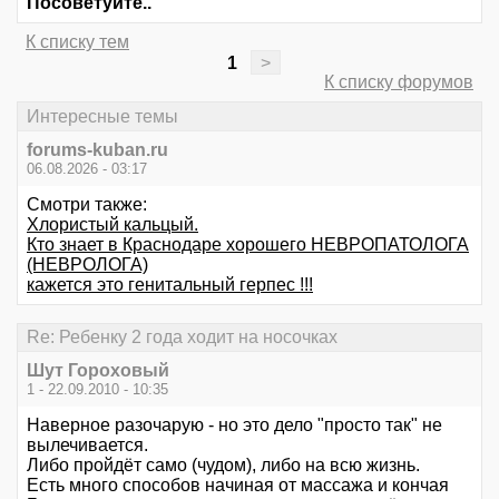
Посоветуйте..
К списку тем
1
>
К списку форумов
Интересные темы
forums-kuban.ru
06.08.2026 - 03:17
Смотри также:
Хлористый кальцый.
Кто знает в Краснодаре хорошего НЕВРОПАТОЛОГА
(НЕВРОЛОГА)
кажется это генитальный герпес !!!
Re: Ребенку 2 года ходит на носочках
Шут Гороховый
1 - 22.09.2010 - 10:35
Наверное разочарую - но это дело "просто так" не
вылечивается.
Либо пройдёт само (чудом), либо на всю жизнь.
Есть много способов начиная от массажа и кончая