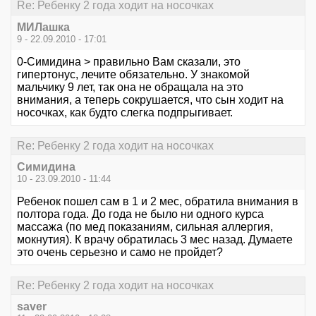
Re: Ребенку 2 года ходит на носочках
МИЛашка
9 - 22.09.2010 - 17:01
0-Симидина > правильно Вам сказали, это
гипертонус, лечите обязательно. У знакомой
мальчику 9 лет, так она не обращала на это
внимания, а теперь сокрушается, что сын ходит на
носочках, как будто слегка подпрыгивает.
Re: Ребенку 2 года ходит на носочках
Симидина
10 - 23.09.2010 - 11:44
Ребенок пошел сам в 1 и 2 мес, обратила внимания в
полтора года. До года не было ни одного курса
массажа (по мед показаниям, сильная аллергия,
мокнутия). К врачу обратилась 3 мес назад. Думаете
это очень серьезно и само не пройдет?
Re: Ребенку 2 года ходит на носочках
saver