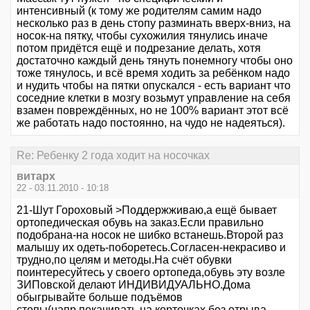
интенсивный (к тому же родителям самим надо
несколько раз в день стопу разминать вверх-вниз, на
носок-на пятку, чтобы сухожилия тянулись иначе
потом придётся ещё и подрезание делать, хотя
достаточно каждый день тянуть понемногу чтобы оно
тоже тянулось, и всё время ходить за ребёнком надо
и нудить чтобы на пятки опускался - есть вариант что
соседние клетки в мозгу возьмут управление на себя
взамен повреждённых, но не 100% вариант этот всё
же работать надо постоянно, на чудо не надеяться).
Re: Ребенку 2 года ходит на носочках
витарх
22 - 03.11.2010 - 10:18
21-Шут Гороховый >Поддержживаю,а ещё бывает
ортопедическая обувь на заказ.Если правильно
подобрана-на носок не шибко встанешь.Второй раз
малышу их одеть-поборетесь.Согласен-некрасиво и
трудно,по целям и методы.На счёт обувки
поинтересуйтесь у своего ортопеда,обувь эту возле
ЗИПовской делают ИНДИВИДУАЛЬНО.Дома
обыгрывайте больше подъёмов
стопы(напр.покачивать на корточках без отрыва