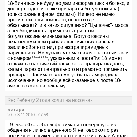
18-Виниться не буду, но дам информацию: и ботекс, и
диспорт- одно и то же:препараты ботулотоксина(
только разные фарм. фмрмы). Ничего не имею
против них, они помогают, но:кто и где
обкалывает? и в каких ситуациях? "Цыпочек"- масса,
а необходимость применять при этом
ботулотоксины-минимальна. Ботулотоксины
незаменимы при грубых спастических парезах
различной этилогии, при экстрапирамидных
нарушениях. Не думаю, что массажист, в том числе и
с номером*********, указанным в посте"№ 18 может
отличить спастичекий тонус от экстрапирамидного,
вялый парез от центрального и грамотно применить
препарат. Понимаю, что могут быть самородки и
исключения, но вообще всё сказанное в посте 18-
очень похоже на рекламу.
Re: Ребенку 2 года ходит на носочках
витарх
20 - 03.11.2010 - 07:58
19-rysalo4ka >Эта информмация почерпнута из
общения и лично виденного.Я не говорю,что раз
носочки есть,нужен диспорт,не в коем случае!А колит