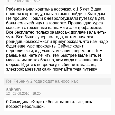
11 - 23.09.2010 - 18:28
Ребенок начал ходитьна носочках, с 1,5 лет. В два
пришли к ортопеду, сказал само пройдет к 3м годам...
Не прошло. Пошли к неврологу,взяли путевку в дет.
бальнеолечебницу на горпарке. Прошел два курса
массажа с грязевами ваннами и электрофарезом.
Все бесплатно, только за массаж доплачивала чуть-
чуть. Все было супер полгода, потом начался
рецидив,номассажист и придупреждал, что нам надо
будет еще курс проходить. Сейчас ходит
переодически, я делаю замечание, перестает. Чем
раньше начнете лечить, тем быстрее вылечите. И
массаж им не так больно, чем когда в запущенной
форме. Идите к неврологу, выбивайте массаж,
электрофарез или сами покупайте туда путевку.
Re: Ребенку 2 года ходит на носочках
ankhen
12 - 23.09.2010 - 19:20
0-Симидина >Ходите босиком по гальке, пока
возраст небольшой.