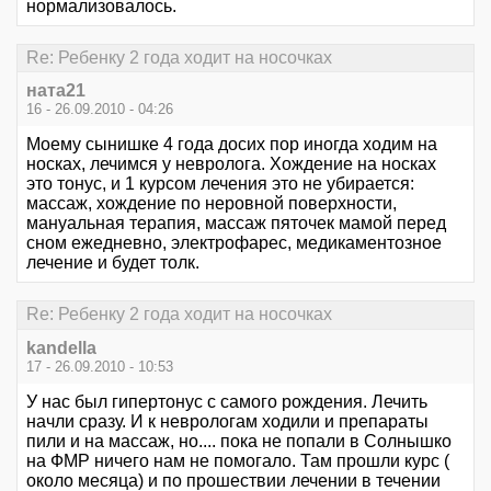
нормализовалось.
Re: Ребенку 2 года ходит на носочках
ната21
16 - 26.09.2010 - 04:26
Моему сынишке 4 года досих пор иногда ходим на
носках, лечимся у невролога. Хождение на носках
это тонус, и 1 курсом лечения это не убирается:
массаж, хождение по неровной поверхности,
мануальная терапия, массаж пяточек мамой перед
сном ежедневно, электрофарес, медикаментозное
лечение и будет толк.
Re: Ребенку 2 года ходит на носочках
kandella
17 - 26.09.2010 - 10:53
У нас был гипертонус с самого рождения. Лечить
начли сразу. И к неврологам ходили и препараты
пили и на массаж, но.... пока не попали в Солнышко
на ФМР ничего нам не помогало. Там прошли курс (
около месяца) и по прошествии лечении в течении