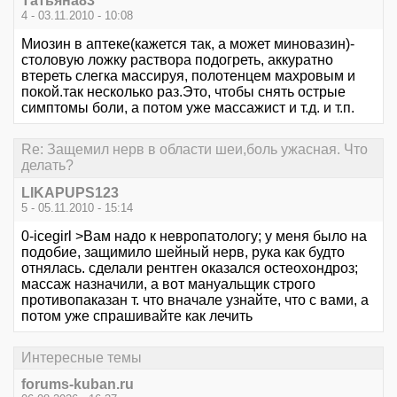
Татьяна83
4 - 03.11.2010 - 10:08
Миозин в аптеке(кажется так, а может миновазин)-
столовую ложку раствора подогреть, аккуратно
втереть слегка массируя, полотенцем махровым и
покой.так несколько раз.Это, чтобы снять острые
симптомы боли, а потом уже массажист и т.д. и т.п.
Re: Защемил нерв в области шеи,боль ужасная. Что
делать?
LIKAPUPS123
5 - 05.11.2010 - 15:14
0-icegirl >Вам надо к невропатологу; у меня было на
подобие, защимило шейный нерв, рука как будто
отнялась. сделали рентген оказался остеохондроз;
массаж назначили, а вот мануальщик строго
противопаказан т. что вначале узнайте, что с вами, а
потом уже спрашивайте как лечить
Интересные темы
forums-kuban.ru