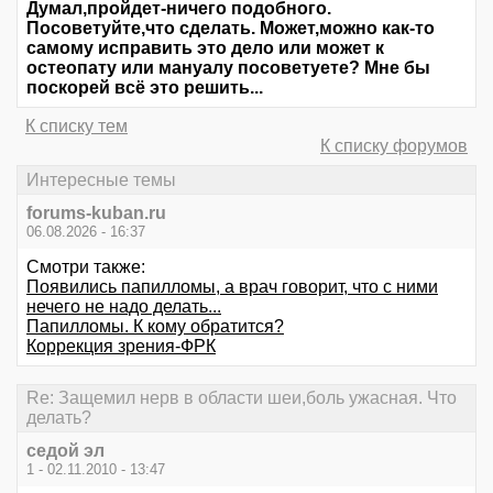
Думал,пройдет-ничего подобного.
Посоветуйте,что сделать. Может,можно как-то
самому исправить это дело или может к
остеопату или мануалу посоветуете? Мне бы
поскорей всё это решить...
К списку тем
К списку форумов
Интересные темы
forums-kuban.ru
06.08.2026 - 16:37
Смотри также:
Появились папилломы, а врач говорит, что с ними
нечего не надо делать...
Папилломы. К кому обратится?
Коррекция зрения-ФРК
Re: Защемил нерв в области шеи,боль ужасная. Что
делать?
седой эл
1 - 02.11.2010 - 13:47