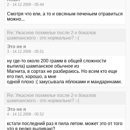
2 - 14.12.2009 - 05:44
Смотря что ели, а то и овсяным печеньем отравиться
можно...
Re: Ужасное похмелье после 2-х бокалов
шампанского - это нормально? :-(
Это не я
3 - 14.12.2009 - 05:51
ну где-то около 200 грамм в общей сложности
выпила) шампанское обычное из
Магнита, в сортах не разбираюсь. Но всем кто еще
его пил, хорошо, а мне
одной плохо :( закусывала яблоками и мандаринами.
Re: Ужасное похмелье после 2-х бокалов
шампанского - это нормально? :-(
Это не я
4 - 14.12.2009 - 05:52
кстати последний раз я пила летом. может это от того
что я редко выпиваю?