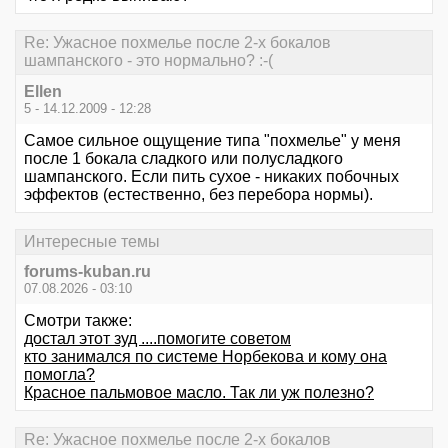
Re: Ужасное похмелье после 2-х бокалов
шампанского - это нормально? :-(
Ellen
5 - 14.12.2009 - 12:28
Самое сильное ощущение типа "похмелье" у меня
после 1 бокала сладкого или полусладкого
шампанского. Если пить сухое - никаких побочных
эффектов (естественно, без перебора нормы).
Интересные темы
forums-kuban.ru
07.08.2026 - 03:10
Смотри также:
достал этот зуд ....помогите советом
кто занимался по системе Норбекова и кому она
помогла?
Красное пальмовое масло. Так ли уж полезно?
Re: Ужасное похмелье после 2-х бокалов