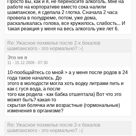
Просто вы, как и я, не переносите алкоголь. Мне на
работе на корпоративе вместо сока налили
шампанское, я сделала 2 глотка. Сначала 2 часа
провела в полудреме, потом, уже дома,
раскалывалась голова, все кружилось, слабость... И
такая реакция у меня на весь алкоголь уже лет 6.
Re: Ужасное похмелье после 2-х бокалов
шампанского - это нормально? :-(
Это не я
11 - 15.12.2009 - 07:30
10-пообщайтесь со мной > а у меня после родов в 24
года такое началось. До
этого в молодости могла хоть водку литрами пить и
как с гуся вода, а после
того как родила - как бабка отшептала) Вот что это
может быть? какая-то
скрытая болячка или возрастные (гормональные)
изменения в организме?
Re: Ужасное похмелье после 2-х бокалов
шампанского - это нормально? :-(