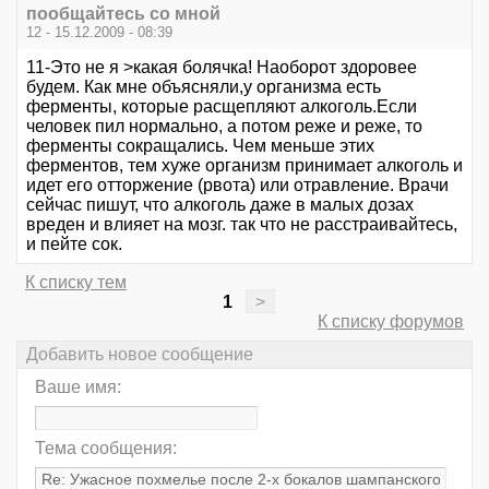
пообщайтесь со мной
12 - 15.12.2009 - 08:39
11-Это не я >какая болячка! Наоборот здоровее
будем. Как мне объясняли,у организма есть
ферменты, которые расщепляют алкоголь.Если
человек пил нормально, а потом реже и реже, то
ферменты сокращались. Чем меньше этих
ферментов, тем хуже организм принимает алкоголь и
идет его отторжение (рвота) или отравление. Врачи
сейчас пишут, что алкоголь даже в малых дозах
вреден и влияет на мозг. так что не расстраивайтесь,
и пейте сок.
К списку тем
1
>
К списку форумов
Добавить новое сообщение
Ваше имя:
Тема сообщения: