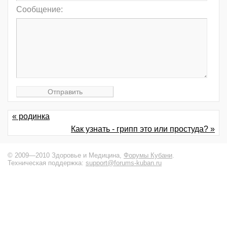
Сообщение:
« родинка
Как узнать - грипп это или простуда? »
© 2009—2010 Здоровье и Медицина,
Форумы Кубани
.
Техническая поддержка:
support@forums-kuban.ru