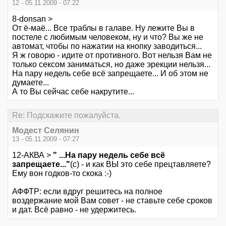
12 - 05.11.2009 - 07:22
8-donsan >
От ё-маё... Все траблы в галаве. Ну лежите Вы в
постеле с любимым человеком, ну и что? Вы же не
автомат, чтобы по нажатии на кнопку заводиться...
Я ж говорю - идите от противного. Вот нельзя Вам не
только сексом заниматься, но даже эрекции нельзя...
На пару недель себе всё запрещаете... И об этом не
думаете...
А то Вы сейчас себе накрутите...
Re: Подскажите пожалуйста.
Модест Селянин
13 - 05.11.2009 - 07:27
12-АКВА >
" ...На пару недель себе всё
запрещаете..."
(с) - и как ВЫ это себе прецтавляете?
Ему вон годков-то скока :-)
АФФТР: если вдруг решитесь на полное
воздержание мой Вам совет - не ставьте себе сроков
и дат. Всё равно - не удержитесь.