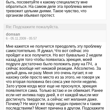
быть, посоветуйте к какому специалисту мне
обратиться. На самом деле эта проблема меня
тревожит целыми днями. Такое чувство, что
организм обьявил протест.
Re: Подскажите пожалуйста.
donsan
6 - 05.11.2009 - 05:57
Мне кажется не получится преодолеть эту проблему
самостоятельно. Я думал, Что вот сейчас это
пройдет и все получится. Но вот буквально 2 недели
назад для того чтобы появилась эрекция, моей
подруге достаточно было положить руку на ПЧ, а
сейчас вообще нет никакой реакции. Абсолютно. За
целый день ни разу. Меня это очень пугает, я не
нахожу себе просто место из за этого, не говоря уж
что вторая половина без секса уже почти неделю.
Зато утром когда мозг еще не проснулся, эрекция
появляется сама. Только встаю и он обмякает. Ранее
если нет интима пару дней, я от каждой мысли мог
достигнуть твердости, а сейчас нет желания даже.
Почему? Не могут же пару неудач привести к таким
последствиям? Может причина в другом. Подскажите