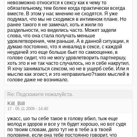
невозможно относится к сексу как к чему то
обязательному, тем более когда практически всегда
вместе. В этом у нас мнению не сходятся. Я уже
подумал, что мы не сходимся в интимном плане. Но
ранее такого я не замечал, хоть и жили по
раздельности, но виделись часто. Может задели
слова, что она стала получать меньше
удовлетворения, чем раньше. А в данной ситуации, я
думаю постоянно, что я инвалид в сексе, с каждой
неудачей это еще больше бьет по самооценке, в
голове сидит, что не могу удовлетворить партнершу,
хоть это и не так часто случалось, но я себе накрутил.
Я хочу заниматься сексом, но не в ущерб себе. Или я
мыслю как эгоист, и это неправильно?таких мыслей в
голове даже не возникало.
Re: Подскажите пожалуйста.
Kill_Bill
17 - 05.11.2009 - 14:40
ужасс, шо ты себе такое в голову вбил, тыж еще
молод и здоров и все у тя будет хорошо, но вот судя
по твоим словам, дело тут не в тебе а в твоей
половине, если она тебе постоянно говорит, что