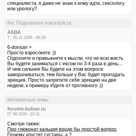
специалиста, я даже не знаю к кому идти, сексологу
или урологу?
Re: Подскажите пожалуйста.
АКВА
7 - 05.11.2009 - 06:28
6-donsan >
Просто взрослеете :))
Отдохните и привыкните к мысли, что не всю жисть
Вы будете заниматься с ексом по 3-4 раза в день...
И чем сильнее Вы будете на этом вопросе
заморачиваться, тем больше у Вас будет пропадать
эрекция. Просто запретите себе эрекцию на две
недели, к примеру. Идите от противного :))
Интересные темы
forums-kuban.ru
07.08.2026 - 23:11
Смотри также:
Про глюконат кальция вроде бы простой вопрос
Почему хрустят суставы, а ?