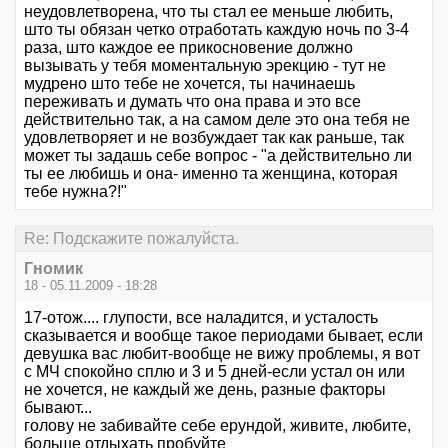
неудовлетворена, что ты стал ее меньше любить,
што ты обязан четко отработать каждую ночь по 3-4
раза, што каждое ее прикосновение должно
вызывать у тебя моментальную эрекцию - тут не
мудрено што тебе не хочется, ты начинаешь
переживать и думать что она права и это все
действительно так, а на самом деле это она тебя не
удовлетворяет и не возбуждает так как раньше, так
может ты задашь себе вопрос - "а действительно ли
ты ее любишь и она- именно та женщина, которая
тебе нужна?!"
Re: Подскажите пожалуйста.
Гномик
18 - 05.11.2009 - 18:28
17-отож.... глупости, все наладится, и усталость
сказывается и вообще такое периодами бывает, если
девушка вас любит-вообще не вижу проблемы, я вот
с МЧ спокойно сплю и 3 и 5 дней-если устал он или
не хочется, не каждый же день, разные факторы
бывают...
голову не забивайте себе ерундой, живите, любите,
больше отдыхать пробуйте