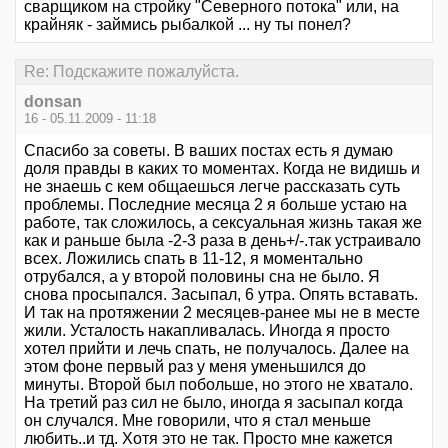
сварщиком на стройку "Северного потока" или, на
крайняк - займись рыбалкой ... ну ты понел?
Re: Подскажите пожалуйста.
donsan
16 - 05.11.2009 - 11:18
Спасибо за советы. В ваших постах есть я думаю
доля правды в каких то моментах. Когда не видишь и
не знаешь с кем общаешься легче рассказать суть
проблемы. Последние месяца 2 я больше устаю на
работе, так сложилось, а сексуальная жизнь такая же
как и раньше была -2-3 раза в день+/-.так устраивало
всех. Ложились спать в 11-12, я моментально
отрубался, а у второй половины сна не было. Я
снова просыпался. Засыпал, 6 утра. Опять вставать.
И так на протяжении 2 месяцев-ранее мы не в месте
жили. Усталость накапливалась. Иногда я просто
хотел прийти и лечь спать, не получалось. Далее на
этом фоне первый раз у меня уменьшился до
минуты. Второй был побольше, но этого не хватало.
На третий раз сил не было, иногда я засыпал когда
он случался. Мне говорили, что я стал меньше
любить..и тд. Хотя это не так. Просто мне кажется