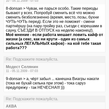
10 - 05.11.2009 - 07:03
8-donsan > Чувак, не парься особо. Такие периоды
бывают у всех. Попробуй сменить всё что можно
сменить безболезненно (время, место, позы, бухни
ЧУТЬ-ЧУТЬ перед). Если это не поможет - смени
партнёршу (на пару-тройку раз, съезди с корешами в
сауну, СЪЕЗДИ В ОТПУСК на неделю наконец!).
Моё мнение - если работа мешает ловить кайф от
жизни (а секс, как ни крути - один из самых
сильных ЛЕГАЛЬНЫХ кафов) - на кой тебе такая
работа???
Re: Подскажите пожалуйста.
Модест Селянин
11 - 05.11.2009 - 07:03
9-donsan > а, чёрт забыл ... канешна Виагры накати
(тока не бухай сильна при этом) - тока саруз
предупрежу - так НЕЧЕСНА!!! )))
Re: Подскажите пожалуйста.
АКВА