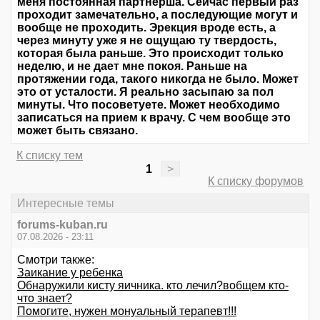
меня постоянная партнерша. Сейчас первый раз
проходит замечательно, а последующие могут и
вообще не проходить. Эрекция вроде есть, а
через минуту уже я не ощущаю ту твердость,
которая была раньше. Это происходит только
неделю, и не дает мне покоя. Раньше на
протяжении года, такого никогда не было. Может
это от усталости. Я реально засыпаю за пол
минуты. Что посоветуете. Может необходимо
записаться на прием к врачу. С чем вообще это
может быть связано.
К списку тем
1
>
К списку форумов
Интересные темы
forums-kuban.ru
07.08.2026 - 23:11
Смотри также:
Заикание у ребенка
Обнаружили кисту яичника. кто лечил?вобщем кто-
что знает?
Помогите, нужен монуальный терапевт!!!