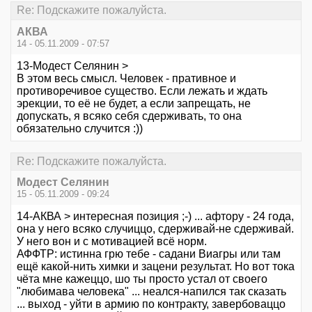
Re: Подскажите пожалуйста.
АКВА
14 - 05.11.2009 - 07:57
13-Модест Селянин >
В этом весь смысл. Человек - пративное и
противоречивое существо. Если лежать и ждать
эрекции, то её не будет, а если запрещать, не
допускать, я всяко себя сдерживать, то она
обязательно случится :))
Re: Подскажите пожалуйста.
Модест Селянин
15 - 05.11.2009 - 09:24
14-АКВА > интересная позиция ;-) ... афтору - 24 года,
она у него всяко случиццо, сдерживай-не сдерживай.
У него вон и с мотивацией всё норм.
АФФТР: истинна грю тебе - садани Виагры или там
ещё какой-нить химки и зацени результат. Но вот тока
чёта мне кажеццо, шо ты просто устал от своего
"любимава человека" ... неался-напился так сказать
... выход - уйти в армию по контракту, завербоваццо