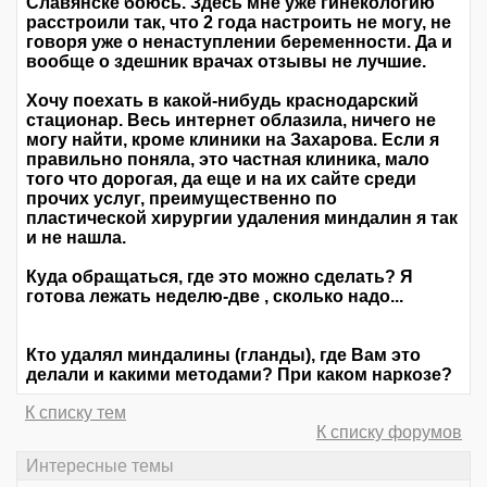
Славянске боюсь. Здесь мне уже гинекологию
расстроили так, что 2 года настроить не могу, не
говоря уже о ненаступлении беременности. Да и
вообще о здешник врачах отзывы не лучшие.
Хочу поехать в какой-нибудь краснодарский
стационар. Весь интернет облазила, ничего не
могу найти, кроме клиники на Захарова. Если я
правильно поняла, это частная клиника, мало
того что дорогая, да еще и на их сайте среди
прочих услуг, преимущественно по
пластической хирургии удаления миндалин я так
и не нашла.
Куда обращаться, где это можно сделать? Я
готова лежать неделю-две , сколько надо...
Кто удалял миндалины (гланды), где Вам это
делали и какими методами? При каком наркозе?
К списку тем
К списку форумов
Интересные темы