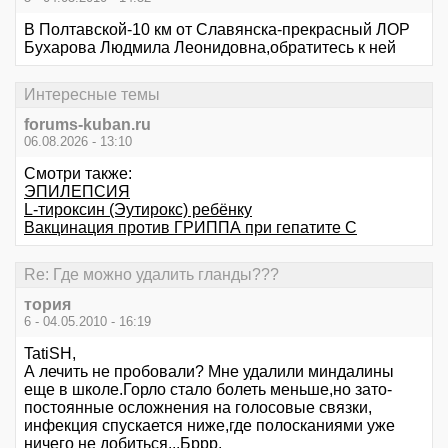
В Полтавской-10 км от Славянска-прекрасный ЛОР
Бухарова Людмила Леонидовна,обратитесь к ней
Интересные темы
forums-kuban.ru
06.08.2026 - 13:10
Смотри также:
ЭПИЛЕПСИЯ
L-тироксин (Эутирокс) ребёнку
Вакцинация против ГРИППА при гепатите С
Re: Где можно удалить гланды???
тория
6 - 04.05.2010 - 16:19
TatiSH,
А лечить не пробовали? Мне удалили миндалины
еще в школе.Горло стало болеть меньше,но зато-
постоянные осложнения на голосовые связки,
инфекция спускается ниже,где полосканиями уже
ничего не добиться...Бррр.