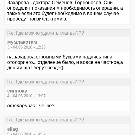
Захарова - доктора Семенов, Горбоносов. Они
определят показания м необходимость операции, а
также если это будет необходимо в вашем случае
проведут тонзиллэктомию.
Re: Где можно удалить гланды???
мумлакотам
3 - 04.05.2010 - 12:23
на захарова огромными буквами надпись типа
отолоринго... отделение было, и вовсе не частное,а
деньги щаз берут везде((
Re: Где можно удалить гланды???
сиппоку
4 - 04.05.2010 - 13:07
отолоринго
- че, че?
Re: Где можно удалить гланды???
ellag
5 - 04.05.2010 - 14:52