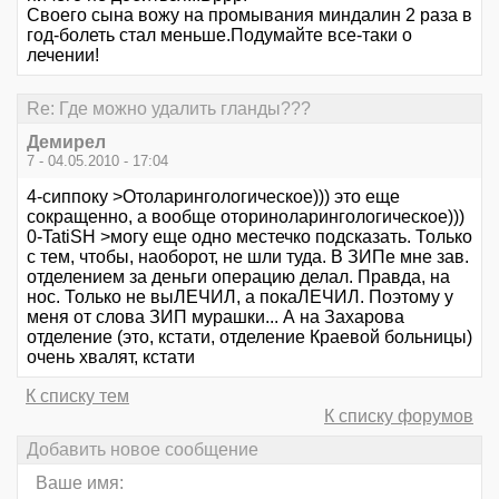
Своего сына вожу на промывания миндалин 2 раза в
год-болеть стал меньше.Подумайте все-таки о
лечении!
Re: Где можно удалить гланды???
Демирел
7 - 04.05.2010 - 17:04
4-сиппоку >Отоларингологическое))) это еще
сокращенно, а вообще оториноларингологическое)))
0-TatiSH >могу еще одно местечко подсказать. Только
с тем, чтобы, наоборот, не шли туда. В ЗИПе мне зав.
отделением за деньги операцию делал. Правда, на
нос. Только не выЛЕЧИЛ, а покаЛЕЧИЛ. Поэтому у
меня от слова ЗИП мурашки... А на Захарова
отделение (это, кстати, отделение Краевой больницы)
очень хвалят, кстати
К списку тем
К списку форумов
Добавить новое сообщение
Ваше имя: