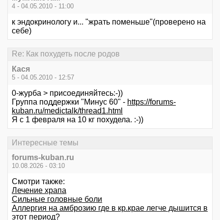
4 - 04.05.2010 - 11:00
к эндокринологу и... "жрать поменьше"(проверено на
себе)
Re: Как похудеть после родов
Кася
5 - 04.05.2010 - 12:57
0-журба > присоединяйтесь:-))
Группа поддержки "Минус 60" -
https://forums-
kuban.ru/medictalk/thread1.html
Я с 1 февраля на 10 кг похудела. :-))
Интересные темы
forums-kuban.ru
10.08.2026 - 03:10
Смотри также:
Лечение храпа
Сильные головные боли
Аллергия на амброзию где в кр.крае легче дышится в
этот период?