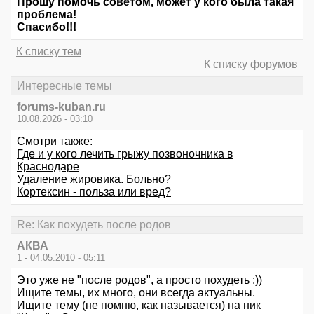
Прошу помочь советом, может у кого была такая
проблема!
Спасибо!!!
К списку тем
К списку форумов
Интересные темы
forums-kuban.ru
10.08.2026 - 03:10
Смотри также:
Где и у кого лечить грыжу позвоночника в
Краснодаре
Удаление жировика. Больно?
Кортексин - польза или вред?
Re: Как похудеть после родов
АКВА
1 - 04.05.2010 - 05:11
Это уже не "после родов", а просто похудеть :))
Ищите темы, их много, они всегда актуальны.
Ищите тему (не помню, как называется) на ник