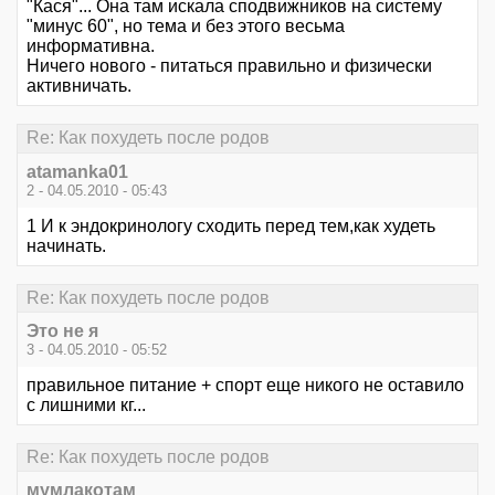
"Кася"... Она там искала сподвижников на систему
"минус 60", но тема и без этого весьма
информативна.
Ничего нового - питаться правильно и физически
активничать.
Re: Как похудеть после родов
atamanka01
2 - 04.05.2010 - 05:43
1 И к эндокринологу сходить перед тем,как худеть
начинать.
Re: Как похудеть после родов
Это не я
3 - 04.05.2010 - 05:52
правильное питание + спорт еще никого не оставило
с лишними кг...
Re: Как похудеть после родов
мумлакотам