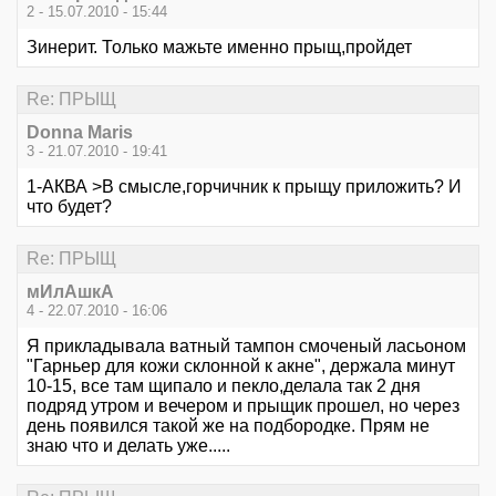
2 - 15.07.2010 - 15:44
Зинерит. Только мажьте именно прыщ,пройдет
Re: ПРЫЩ
Donna Maris
3 - 21.07.2010 - 19:41
1-АКВА >В смысле,горчичник к прыщу приложить? И
что будет?
Re: ПРЫЩ
мИлАшкА
4 - 22.07.2010 - 16:06
Я прикладывала ватный тампон смоченый ласьоном
"Гарньер для кожи склонной к акне", держала минут
10-15, все там щипало и пекло,делала так 2 дня
подряд утром и вечером и прыщик прошел, но через
день появился такой же на подбородке. Прям не
знаю что и делать уже.....