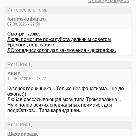
К списку форумов
Интересные темы
forums-kuban.ru
07.08.2026 - 22:59
Смотри также:
Люди помогите пожалуйста дельным советом
Урологи , подскажите...
ЛОгопед-психолог дал заключение - дисграфия.
Re: ПРЫЩ
АКВА
1 - 15.07.2010 - 13:27
Кусочек горчичника... Только без фанатизма... не до
ожога :))
Любая рассасывающая мазь типа Троксевазина...
Ну и полно всяких специальных примочек для
подрОстков... Типа карандашей...
Re: ПРЫЩ
Шахиризада