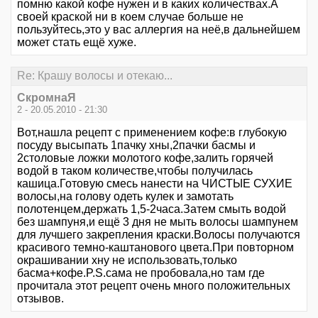
помню какой кофе нужен и в каких количествах.А
своей краской ни в коем случае больше не
пользуйтесь,это у вас аллергия на неё,в дальнейшем
может стать ещё хуже.
Re: Крашу волосы и отекаю...
СкромнаЯ
2 - 20.05.2010 - 21:30
Вот,нашла рецепт с применением кофе:в глубокую
посуду высыпать 1пачку хны,2пачки басмы и
2столовые ложки молотого кофе,залить горячей
водой в таком количестве,чтобы получилась
кашица.Готовую смесь нанести на ЧИСТЫЕ СУХИЕ
волосы,на голову одеть кулек и замотать
полотенцем,держать 1,5-2часа.Затем смыть водой
без шампуня,и ещё 3 дня не мыть волосы шампунем
для лучшего закрепления краски.Волосы получаются
красивого темно-каштанового цвета.При повторном
окрашивании хну не использовать,только
басма+кофе.P.S.сама не пробовала,но там где
прочитала этот рецепт очень много положительных
отзывов.