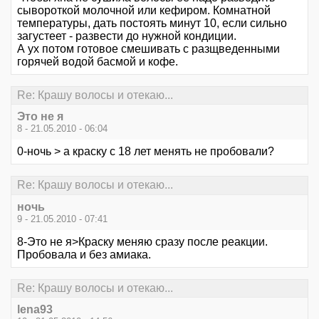
сывороткой молочной или кефиром. Комнатной
температуры, дать постоять минут 10, если сильно
загустеет - развести до нужной кондиции.
А ух потом готовое смешивать с разщведенными
горячей водой басмой и кофе.
Re: Крашу волосы и отекаю...
Это не я
8 - 21.05.2010 - 06:04
0-ночь > а краску с 18 лет менять не пробовали?
Re: Крашу волосы и отекаю...
ночь
9 - 21.05.2010 - 07:41
8-Это не я>Краску меняю сразу после реакции.
Пробовала и без амиака.
Re: Крашу волосы и отекаю...
lena93