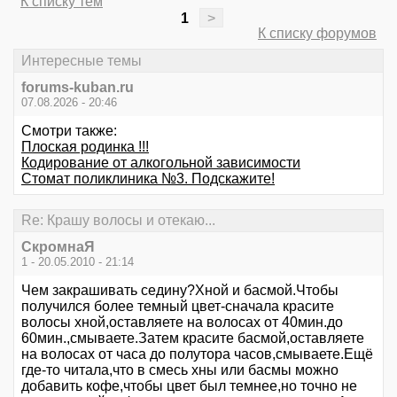
К списку тем
1
>
К списку форумов
Интересные темы
forums-kuban.ru
07.08.2026 - 20:46
Смотри также:
Плоская родинка !!!
Кодирование от алкогольной зависимости
Стомат поликлиника №3. Подскажите!
Re: Крашу волосы и отекаю...
СкромнаЯ
1 - 20.05.2010 - 21:14
Чем закрашивать седину?Хной и басмой.Чтобы
получился более темный цвет-сначала красите
волосы хной,оставляете на волосах от 40мин.до
60мин.,смываете.Затем красите басмой,оставляете
на волосах от часа до полутора часов,смываете.Ещё
где-то читала,что в смесь хны или басмы можно
добавить кофе,чтобы цвет был темнее,но точно не