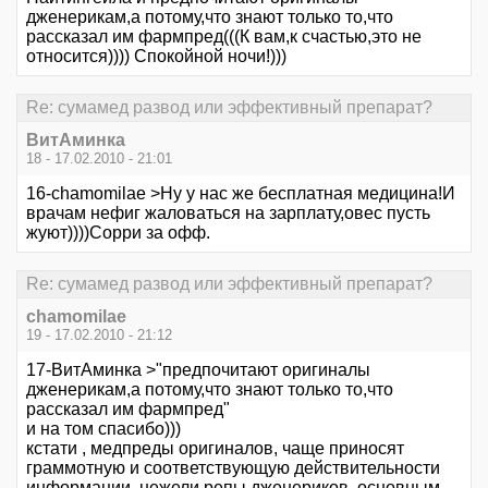
дженерикам,а потому,что знают только то,что
рассказал им фармпред(((К вам,к счастью,это не
относится)))) Спокойной ночи!)))
Re: сумамед развод или эффективный препарат?
ВитАминка
18 - 17.02.2010 - 21:01
16-chamomilae >Ну у нас же бесплатная медицина!И
врачам нефиг жаловаться на зарплату,овес пусть
жуют))))Сорри за офф.
Re: сумамед развод или эффективный препарат?
chamomilae
19 - 17.02.2010 - 21:12
17-ВитАминка >"предпочитают оригиналы
дженерикам,а потому,что знают только то,что
рассказал им фармпред"
и на том спасибо)))
кстати , медпреды оригиналов, чаще приносят
граммотную и соответствующую действительности
информации, нежели репы дженериков, основным