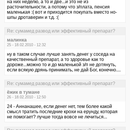
на них неделю, а то и две...и это не из
расточительности, а потому что з/плата, пенсия
маленькая :( вот и приходится покупать вместо но-
шпы дротаверин и т.д. :(
Re: сумамед развод или эффективный препарат?
малинка
25 - 18.02.2010 - 12:32
ну в таком случае лучше занять денег у соседа на
качественный препарат, а то здоровье как то
дороже...можно то и до маленькой з/п не дотянуть,
если всякую дрянь принимать, не дай Бог, конечно....
Re: сумамед развод или эффективный препарат?
ёжик в тумане
26 - 18.02.2010 - 12:50
24 - Аннанашее, если денег нет, тем более какой
смысл тратить последние крохи на ерунду, которая
не помогает? лучше тогда вовсе не лечиться...