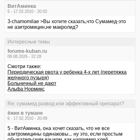
ВитАминка
5 - 17.02.2010 - 20:02
3-chamomilae >Вы хотите сказать,что Сумамед-это
не азитромицин,не макролид?
Интересные темы
forums-kuban.ru
08.08.2026 - 22:28
Смотри также:
Периодическая рвота у ребенка 4-х лет (перетяжка
желчного пузыря)
Больничный не дают
Альфа Нормикс
Re: сумамед развод или эффективный препарат?
ёжик в тумане
6 - 17.02.2010 - 20:09
5 - ВитАминка, она хочет сказать, что не все
азитромицины одинаковы... ну это, если простым
обывательским языком, как например хлеб