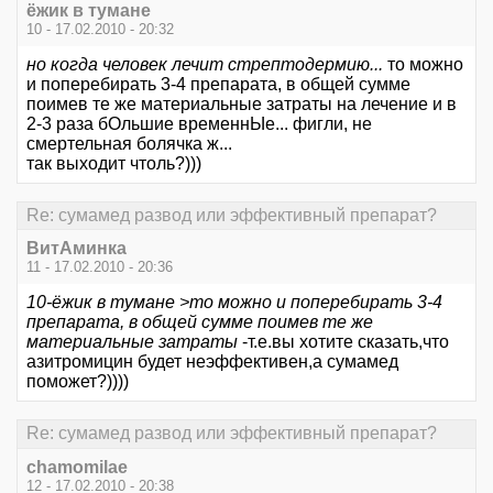
ёжик в тумане
10 - 17.02.2010 - 20:32
но когда человек лечит стрептодермию...
то можно
и поперебирать 3-4 препарата, в общей сумме
поимев те же материальные затраты на лечение и в
2-3 раза бОльшие временнЫе... фигли, не
смертельная болячка ж...
так выходит чтоль?)))
Re: сумамед развод или эффективный препарат?
ВитАминка
11 - 17.02.2010 - 20:36
10-ёжик в тумане >то можно и поперебирать 3-4
препарата, в общей сумме поимев те же
материальные затраты
-т.е.вы хотите сказать,что
азитромицин будет неэффективен,а сумамед
поможет?))))
Re: сумамед развод или эффективный препарат?
chamomilae
12 - 17.02.2010 - 20:38