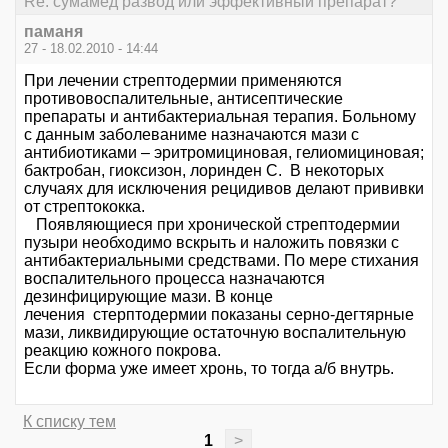
Re: сумамед развод или эффективный препарат?
паманя
27 - 18.02.2010 - 14:44
При лечении стрептодермии применяются
противовоспалительные, антисептические
препараты и антибактериальная терапия. Больному
c данным заболеваниме назначаются мази с
антибиотиками – эритромициновая, гелиомициновая;
бактробан, гиоксизон, лоринден C. В некоторых
случаях для исключения рецидивов делают прививки
от стрептококка.
Появляющиеся при хронической стрептодермии
пузыри необходимо вскрыть и наложить повязки с
антибактериальными средствами. По мере стихания
воспалительного процесса назначаются
дезинфицирующие мази. В конце
лечения стерптодермии показаны серно-дегтярные
мази, ликвидирующие остаточную воспалительную
реакцию кожного покрова.
Если форма уже имеет хронь, то тогда а/б внутрь.
К списку тем
1
>