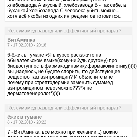
хлебозавода А вкусный, хлебозавода В - так себе, а
буханкой хлебозавода С человека убить можно...
хотя всё якобы из одних ингредиентов готовится...
Re: сумамед развод или эффективный препарат?
ВитАминка
7 - 17.02.2010 - 20:18
6-ёжик в тумане >Я в курсе,раскажите на
обывательском языке(кому-нибудь другому) про
биодоступность,фармакодинамику,фармакокинетику))))))
вы ,надеюсь, не будете спорить,что действующее
вещество там азитромицин? И объясните мне
почему при стрептодермии заменить сумамед
азитромицином невозможно???*я не
дерматовенеролог*)))))
Re: сумамед развод или эффективный препарат?
ёжик в тумане
8 - 17.02.2010 - 20:22
7 - ВитАминка, всё можно при желании...) можно