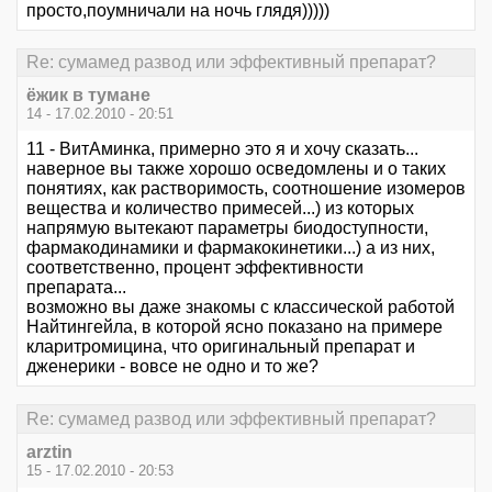
просто,поумничали на ночь глядя)))))
Re: сумамед развод или эффективный препарат?
ёжик в тумане
14 - 17.02.2010 - 20:51
11 - ВитАминка, примерно это я и хочу сказать...
наверное вы также хорошо осведомлены и о таких
понятиях, как растворимость, соотношение изомеров
вещества и количество примесей...) из которых
напрямую вытекают параметры биодоступности,
фармакодинамики и фармакокинетики...) а из них,
соответственно, процент эффективности
препарата...
возможно вы даже знакомы с классической работой
Найтингейла, в которой ясно показано на примере
кларитромицина, что оригинальный препарат и
дженерики - вовсе не одно и то же?
Re: сумамед развод или эффективный препарат?
arztin
15 - 17.02.2010 - 20:53