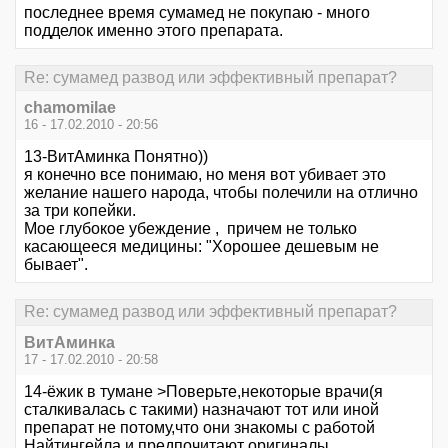
последнее время сумамед не покупаю - много
подделок именно этого препарата.
Re: сумамед развод или эффективный препарат?
chamomilae
16 - 17.02.2010 - 20:56
13-ВитАминка Понятно))
я конечно все понимаю, но меня вот убивает это
желание нашего народа, чтобы полечили на отлично
за три копейки.
Мое глубокое убеждение , причем не только
касающееся медицины: "Хорошее дешевым не
бывает".
Re: сумамед развод или эффективный препарат?
ВитАминка
17 - 17.02.2010 - 20:58
14-ёжик в тумане >Поверьте,некоторые врачи(я
сталкивалась с такими) назначают тот или иной
препарат не потому,что они знакомы с работой
Найтингейла и предпочитают оригиналы