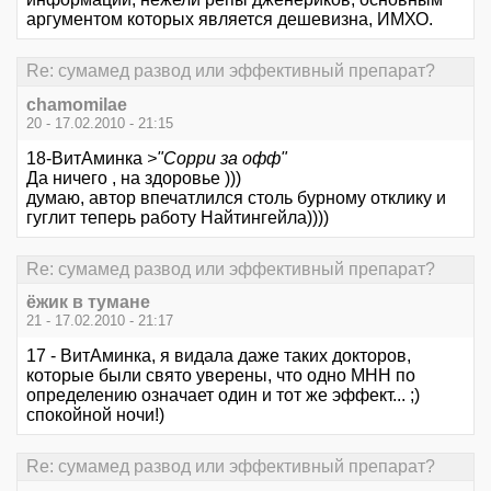
аргументом которых является дешевизна, ИМХО.
Re: сумамед развод или эффективный препарат?
chamomilae
20 - 17.02.2010 - 21:15
18-ВитАминка
>"Сорри за офф"
Да ничего , на здоровье )))
думаю, автор впечатлился столь бурному отклику и
гуглит теперь работу Найтингейла))))
Re: сумамед развод или эффективный препарат?
ёжик в тумане
21 - 17.02.2010 - 21:17
17 - ВитАминка, я видала даже таких докторов,
которые были свято уверены, что одно МНН по
определению означает один и тот же эффект... ;)
спокойной ночи!)
Re: сумамед развод или эффективный препарат?