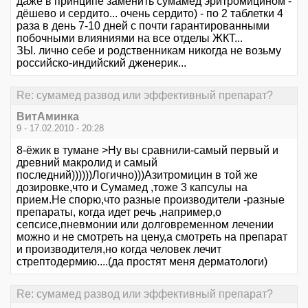
даже в принципе заменить сумамед эритромицином -
дёшево и сердито... очень сердито) - по 2 таблетки 4
раза в день 7-10 дней с почти гарантированными
побочными влияниями на все отделы ЖКТ...
ЗЫ. лично себе и родственникам никогда не возьму
российско-индийский дженерик...
Re: сумамед развод или эффективный препарат?
ВитАминка
9 - 17.02.2010 - 20:28
8-ёжик в тумане >Ну вы сравнили-самый первый и
древний макролид и самый
последний))))))Логично)))Азитромицин в той же
дозировке,что и Сумамед ,тоже 3 капсулы на
прием.Не спорю,что разные производители -разные
препараты, когда идет речь ,например,о
сепсисе,пневмонии или долговременном лечении
можно и не смотреть на цену,а смотреть на препарат
и производителя,но когда человек лечит
стрептодермию....(да простят меня дерматологи)
Re: сумамед развод или эффективный препарат?