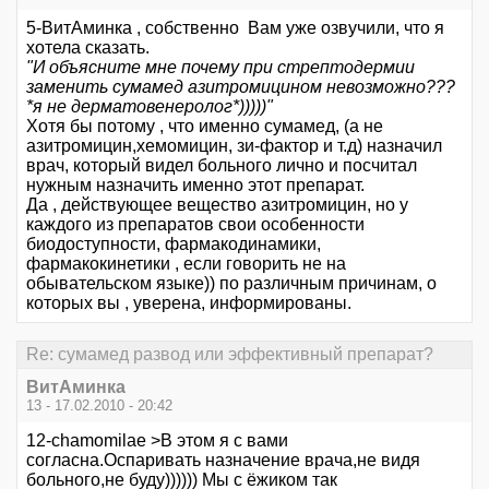
5-ВитАминка , собственно Вам уже озвучили, что я
хотела сказать.
"И объясните мне почему при стрептодермии
заменить сумамед азитромицином невозможно???
*я не дерматовенеролог*)))))"
Хотя бы потому , что именно сумамед, (а не
азитромицин,хемомицин, зи-фактор и т.д) назначил
врач, который видел больного лично и посчитал
нужным назначить именно этот препарат.
Да , действующее вещество азитромицин, но у
каждого из препаратов свои особенности
биодоступности, фармакодинамики,
фармакокинетики , если говорить не на
обывательском языке)) по различным причинам, о
которых вы , уверена, информированы.
Re: сумамед развод или эффективный препарат?
ВитАминка
13 - 17.02.2010 - 20:42
12-chamomilae >В этом я с вами
согласна.Оспаривать назначение врача,не видя
больного,не буду)))))) Мы с ёжиком так