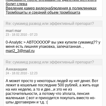
болит слева
Введение камер видеонаблюдения в поликлиниках
Тромбоциты и средний объем тромбоцита
Re: сумамед развод или эффективный препарат?
mari mar
23 - 18.02.2010 - 07:23
0-Analytic > АВТОООООР вы уже купили сумамед?? у
меня есть лишняя упаковка, запечатанная. ,
mari2_3@mail.ru
Re: сумамед развод или эффективный препарат?
Аннанашее
24 - 18.02.2010 - 12:23
А может просто у некоторых людей ну нет денег. Вот
лежит в кошельке последние 500 рублей, а жить еще
на них неделю, а то и две...и это не из
расточительности, а потому что з/плата, пенсия
маленькая :( вот и приходится покупать вместо но-
шпы дротаверин и т.д. :(