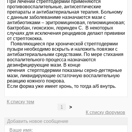
При лечении стрептодермии применяются
противовоспалительные, антисептические
препараты и антибактериальная терапия. Больному
c данным заболеваниме назначаются мази с
антибиотиками – эритромициновая, гелиомициновая;
бактробан, гиоксизон, лоринден C. В некоторых
случаях для исключения рецидивов делают прививки
от стрептококка.
Появляющиеся при хронической стрептодермии
пузыри необходимо вскрыть и наложить повязки с
антибактериальными средствами. По мере стихания
воспалительного процесса назначаются
дезинфицирующие мази. В конце
лечения стерптодермии показаны серно-дегтярные
мази, ликвидирующие остаточную воспалительную
реакцию кожного покрова.
Если форма уже имеет хронь, то тогда а/б внутрь.
К списку тем
1
>
К списку форумов
Добавить новое сообщение
Ваше имя: