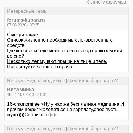
К списку форумов
Интересные темы
forums-kuban.ru
07.08.2026 - 07:35
Смотри также:
Список жизненно необходимых лекарственных
средств
Где колоноскопию можно сделать под норкозом или
во сне?
Несколько лет мучают прыщи на лице и теле.
Посоветуйте хорошего врача.
Re: сумамед развод или эффективный препарат?
ВитАминка
18 - 17.02.2010 - 21:01
16-chamomilae >Ну у нас же бесплатная медицина!И
врачам нефиг жаловаться на зарплату,овес пусть
жуют))))Сорри за офф.
Re: сумамед развод или эффективный препарат?