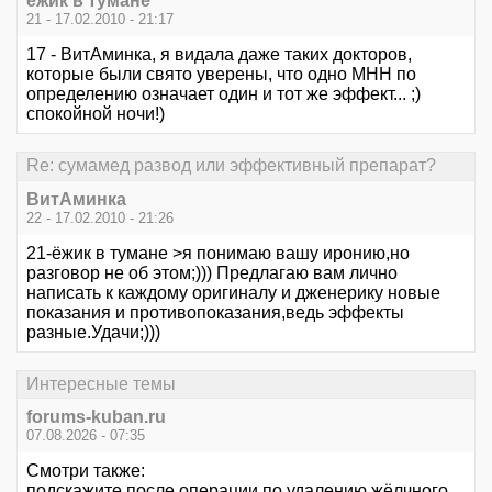
ёжик в тумане
21 - 17.02.2010 - 21:17
17 - ВитАминка, я видала даже таких докторов,
которые были свято уверены, что одно МНН по
определению означает один и тот же эффект... ;)
спокойной ночи!)
Re: сумамед развод или эффективный препарат?
ВитАминка
22 - 17.02.2010 - 21:26
21-ёжик в тумане >я понимаю вашу иронию,но
разговор не об этом;))) Предлагаю вам лично
написать к каждому оригиналу и дженерику новые
показания и противопоказания,ведь эффекты
разные.Удачи;)))
Интересные темы
forums-kuban.ru
07.08.2026 - 07:35
Смотри также:
подскажите после операции по удалению жёлчного