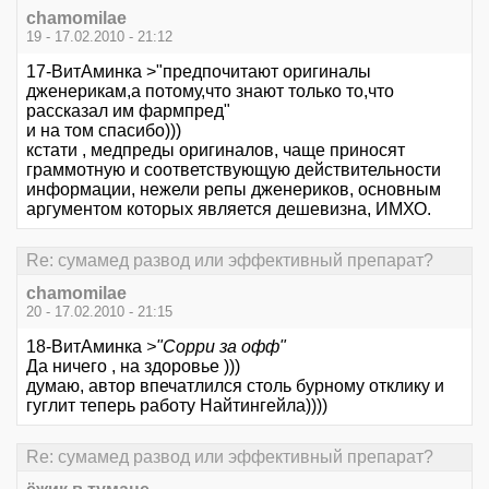
chamomilae
19 - 17.02.2010 - 21:12
17-ВитАминка >"предпочитают оригиналы
дженерикам,а потому,что знают только то,что
рассказал им фармпред"
и на том спасибо)))
кстати , медпреды оригиналов, чаще приносят
граммотную и соответствующую действительности
информации, нежели репы дженериков, основным
аргументом которых является дешевизна, ИМХО.
Re: сумамед развод или эффективный препарат?
chamomilae
20 - 17.02.2010 - 21:15
18-ВитАминка
>"Сорри за офф"
Да ничего , на здоровье )))
думаю, автор впечатлился столь бурному отклику и
гуглит теперь работу Найтингейла))))
Re: сумамед развод или эффективный препарат?