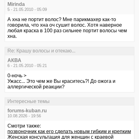
Mirinda
5 - 21.05.2010 - 05:09
А хна не портит волос? Мне парикмахер как-то
говорила, что хна оч сушит волос. Хотя наверное
любая краска в 100 раз сильнее портит волосы чем
хна.
Re: Крашу волосы и отекаю...
АКВА
6 - 21.05.2010 - 05:21
0-ночь >
Ужасс... Это чем же Вы краситесь?! До ожога и
аллергической реакции?
Интересные темы
forums-kuban.ru
10.08.2026 - 19:56
Смотри также:
позвоночник как его сделать новым гибким и крепким
Женская консультация для женщин с краевой