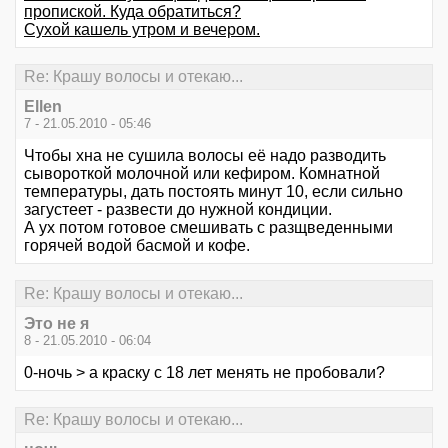
пропиской. Куда обратиться?
Сухой кашель утром и вечером.
Re: Крашу волосы и отекаю...
Ellen
7 - 21.05.2010 - 05:46
Чтобы хна не сушила волосы её надо разводить
сывороткой молочной или кефиром. Комнатной
температуры, дать постоять минут 10, если сильно
загустеет - развести до нужной кондиции.
А ух потом готовое смешивать с разщведенными
горячей водой басмой и кофе.
Re: Крашу волосы и отекаю...
Это не я
8 - 21.05.2010 - 06:04
0-ночь > а краску с 18 лет менять не пробовали?
Re: Крашу волосы и отекаю...