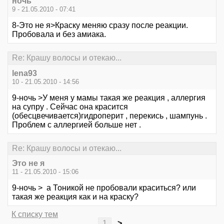
ночь
9 - 21.05.2010 - 07:41
8-Это не я>Краску меняю сразу после реакции.
Пробовала и без амиака.
Re: Крашу волосы и отекаю...
lena93
10 - 21.05.2010 - 14:56
9-ночь >У меня у мамы такая же реакция , аллергия
на супру . Сейчас она красится
(обесцвечивается)гидроперит , перекись , шампунь .
Проблем с аллергией больше нет .
Re: Крашу волосы и отекаю...
Это не я
11 - 21.05.2010 - 15:06
9-ночь > а Тоникой не пробовали краситься? или
такая же реакция как и на краску?
К списку тем
1
>