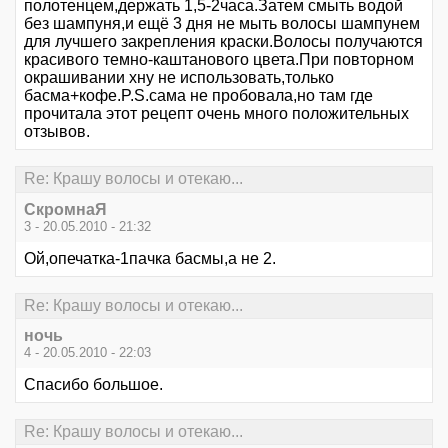
полотенцем,держать 1,5-2часа.Затем смыть водой
без шампуня,и ещё 3 дня не мыть волосы шампунем
для лучшего закрепления краски.Волосы получаются
красивого темно-каштанового цвета.При повторном
окрашивании хну не использовать,только
басма+кофе.P.S.сама не пробовала,но там где
прочитала этот рецепт очень много положительных
отзывов.
Re: Крашу волосы и отекаю...
СкромнаЯ
3 - 20.05.2010 - 21:32
Ой,опечатка-1пачка басмы,а не 2.
Re: Крашу волосы и отекаю...
ночь
4 - 20.05.2010 - 22:03
Спасибо большое.
Re: Крашу волосы и отекаю...