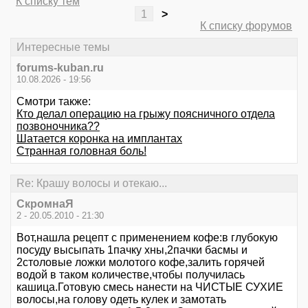
К списку тем
1
>
К списку форумов
Интересные темы
forums-kuban.ru
10.08.2026 - 19:56
Смотри также:
Кто делал операцию на грыжу поясничного отдела
позвоночника??
Шатается коронка на имплантах
Странная головная боль!
Re: Крашу волосы и отекаю...
СкромнаЯ
2 - 20.05.2010 - 21:30
Вот,нашла рецепт с применением кофе:в глубокую
посуду высыпать 1пачку хны,2пачки басмы и
2столовые ложки молотого кофе,залить горячей
водой в таком количестве,чтобы получилась
кашица.Готовую смесь нанести на ЧИСТЫЕ СУХИЕ
волосы,на голову одеть кулек и замотать