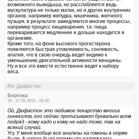
возможного выкидыша, но расслабляется ведь
мускулатура не только матки, но и других внутренних
органов, например желудка, кишечника, желчного
пузыря, в результате замедляются многие процессы,
например процесс пищеварения, т.е. пища
переваривается медленнее и дольше находится в
организме.
Кроме того, на фоне высокого прогестерона
появляется быстрая утомляемость, сонливость,
апатия, что в свою очередь ведет видимо к
уменьшению двигательной активности женщины.
Ну и все это вместе естественно ведет к набору
веса.
Re: Дюфастон
Березка
24 - 27.05.2010 - 09:20
Ой, Дюфастон это любимое лекарство многих
гинеколов, его сейчас прописывают буквально всем
подряд - кому надо и кому не надо тоже, так на
всякий случай.
Угу. У меня вообще все анализы на гомоны в норме
были. А угроза была потому что надорвалась.