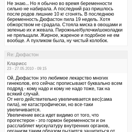
Не знаю... Но я обычно во время беременности
сильно не набирала. А последний раз пришлось
после родов лишние 10 кг сгонять. В последнюю
беременность Дюфастон пила 19 недель. Хотя
обжорством не срадала. Стояла миска в овощами и
зеленью их и жевала. Пирожные/булочки/шоколадки
не прельщали. Жирное, жареное и подобное не ем
вообще. А пухликом была, ну чистый колобок.
Re: Дюфастон
Кларисс
23 - 27.05.2010 - 09:15
Ой, Дюфастон это любимое лекарство многих
гинеколов, его сейчас прописывают буквально всем
подряд - кому надо и кому не надо тоже, так на
всякий случай.
От него действительно увеличивается вес(сама
пила), не катастрофически, но все-таки
увеличивается.
Увеличение веса идет видимо от того, что
прогестерон - это гормон беременности и он
расслабляет мускулатуру внутренних органов,
организм таким образом пытается защититься от