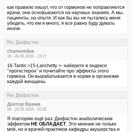
как правило пишут, что от гормонов не поправляются
врачи, они основываются на научных знаниях. А мы,
пациенты, на опыте. И как бы вы не пытались меня
убедить, что ем я много, я все равно буду думать
иначе.
Re: Дюфастон
chamomilae
18 - 26.05.2010 - 13:17
16-Tantis >15-Lanchetty >- наберите в яндексе
"прогестерон" и почитайте про эффекты этого
гормона. Он вырабатывается в норме в организме
каждой женщины.
Re: Дюфастон
Доктор Время
19 - 26.05.2010 - 15:25
Я повторяю ещё раз: Дюфастон анаболическим
эффектом
НЕ ОБЛАДАЕТ
. Это мнение не только
моё, но и врачей-практиков кафедры акушерства и