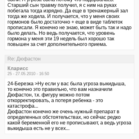
Старший сын травму получил, я с ним на руках
побегала тогда изрядно. Да еще в тренажерный зал
тогда же ходила. И получается, что у меня своих
гормонов было достаточно + еще в виде таблеток
прописали. Я конечно не знаю, может быть так и надо
было делать. Но ведь получается, что уровень
гормона у меня эти 19 недель был хорошо так
повышен за счет дополнительного приема.
Re: Дюфастон
Кларисс
25 - 27.05.2010 - 16:50
24-Березка >Ну если у вас была угроза выкидыша,
то конечно это правильно, что вам назначили
Дюфастон, т.к. фигуру можно потом
откорректировать, а потеря ребенка - это
катастрофа...
Дюфастон конечно же очень нужный препарат в
определенных обстоятельствах, но сейчас редко
какой беременной его не прописывают, а ведь угроза
выкидыша есть не у всех...