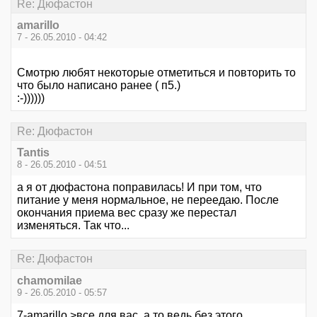
Re: Дюфастон
amarillo
7 - 26.05.2010 - 04:42
Смотрю любят некоторые отметиться и повторить то
что было написано ранее ( п5.)
:-))))))
Re: Дюфастон
Tantis
8 - 26.05.2010 - 04:51
а я от дюфастона поправилась! И при том, что
питание у меня нормальное, не переедаю. После
окончания приема вес сразу же перестал
изменяться. Так что...
Re: Дюфастон
chamomilae
9 - 26.05.2010 - 05:57
7-amarillo >все для вас, а то ведь без этого