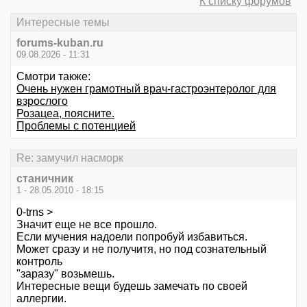
К списку форумов
Интересные темы
forums-kuban.ru
09.08.2026 - 11:31
Смотри также:
Очень нужен грамотный врач-гастроэнтеролог для
взрослого
Розацеа, поясните.
Проблемы с потенцией
Re: замучил насморк
станичник
1 - 28.05.2010 - 18:15
0-trns >
Значит еще не все прошло.
Если мучения надоели попробуй избавиться.
Может сразу и не получитя, но под сознательный
контроль
"заразу" возьмешь.
Интересные вещи будешь замечать по своей
аллергии.