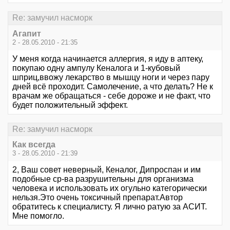
Re: замучил насморк
Агапит
2 - 28.05.2010 - 21:35
У меня когда начинается аллергия, я иду в аптеку,
покупаю одну ампулу Кеналога и 1-кубовый
шприц,ввожу лекарство в мышцу ноги и через пару
дней всё проходит. Самолечение, а что делать? Не к
врачам же обращаться - себе дороже и не факт, что
будет положительный эффект.
Re: замучил насморк
Как всегда
3 - 28.05.2010 - 21:39
2, Ваш совет неверный, Кеналог, Дипроспан и им
подобные ср-ва разрушительны для организма
человека и использовать их огульно категорически
нельзя.Это очень токсичный препарат.Автор
обратитесь к специалисту. Я лично ратую за АСИТ.
Мне помогло.