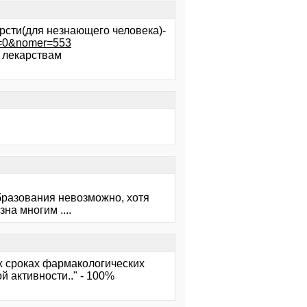
ерсти(для незнающего человека)-
str=0&nomer=553
о лекарствам
образования невозможно, хотя
на многим ....
х сроках фармакологических
й активности.." - 100%