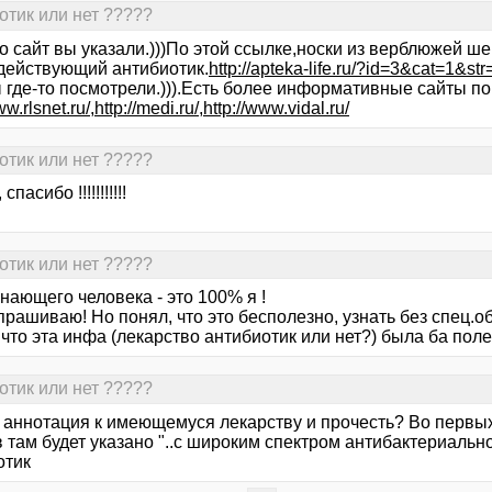
иотик или нет ?????
о сайт вы указали.)))По этой ссылке,носки из верблюжей ш
действующий антибиотик.
http://apteka-life.ru/?id=3&cat=1&
 где-то посмотрели.))).Есть более информативные сайты п
ww.rlsnet.ru/
,
http://medi.ru/
,
http://www.vidal.ru/
иотик или нет ?????
спасибо !!!!!!!!!!!
иотик или нет ?????
нающего человека - это 100% я !
прашиваю! Но понял, что это бесполезно, узнать без спец.
что эта инфа (лекарство антибиотик или нет?) была ба полез
иотик или нет ?????
ь аннотация к имеющемуся лекарству и прочесть? Во первы
 там будет указано "..с широким спектром антибактериально
отик