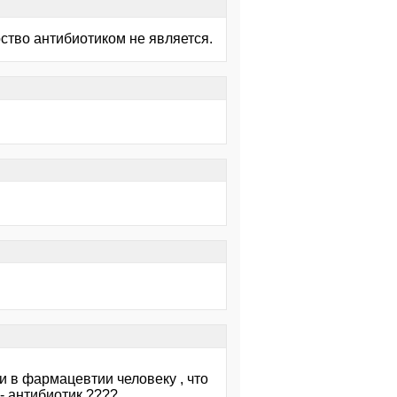
рство антибиотиком не является.
и в фармацевтии человеку , что
 - антибиотик ????