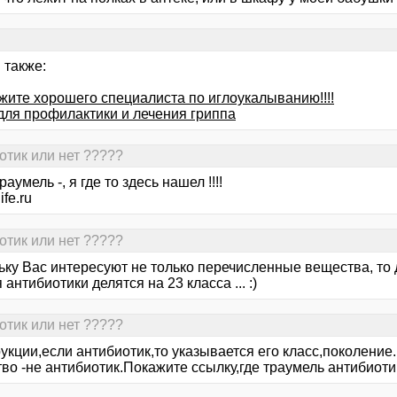
 также:
жите хорошего специалиста по иглоукалыванию!!!!
для профилактики и лечения гриппа
иотик или нет ?????
раумель -, я где то здесь нашел !!!!
ife.ru
иотик или нет ?????
ьку Вас интересуют не только перечисленные вещества, то 
 антибиотики делятся на 23 класса ... :)
иотик или нет ?????
укции,если антибиотик,то указывается его класс,поколение.
во -не антибиотик.Покажите ссылку,где траумель антибиоти