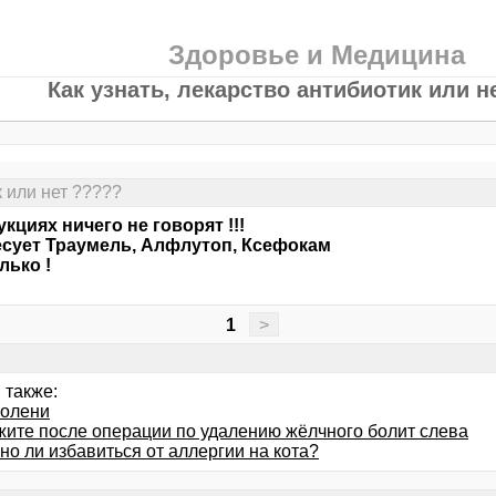
Здоровье и Медицина
Как узнать, лекарство антибиотик или н
к или нет ?????
укциях ничего не говорят !!!
сует Траумель, Алфлутоп, Ксефокам
лько !
1
>
 также:
колени
жите после операции по удалению жёлчного болит слева
о ли избавиться от аллергии на кота?