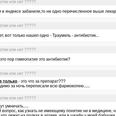
иотик или нет ?????
и в яндексе забанили,то ни одно перечисленное выше лека
иотик или нет ?????
ет, вот только нашел одно - Траумель - антибиотик...
иотик или нет ?????
 это пор гомеопатия это антибиотик?
иотик или нет ?????
е только
- это что за препарат???
идимо за ночь переписали всю фармокопею......
иотик или нет ?????
ут умничать.....
 вопрос, как узнать не имеющему понятие ни в медицине, н
, что лежит на полках в аптеке, или в шкафу у моей бабушки