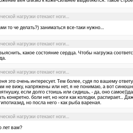
жение вен близко к коже-сильнее выделяются. Такое строен
еской нагрузки отекают ноги...
ами то че делать?) заниматься все-таки нужно...
еской нагрузки отекают ноги...
выяснить, какое состояние сердца. Чтобы нагрузка соотве
да.
еской нагрузки отекают ноги...
еня это очень интересует. Тем более, судя по вашему ответ
ам не вижу, напряжены или нет, я не понимаю, а вот синюшн
ятнушку, если долго стоишь или сидишь, - да, оно самое))да
ть конкретно. боли нет, но ноги как колодки, распирает... Д
гипотиазид, но посла него - как рыба вареная.
еской нагрузки отекают ноги...
о лет вам?