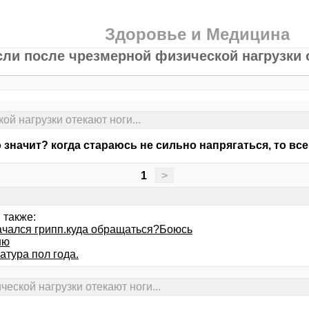
Здоровье и Медицина
сли после чрезмерной физической нагрузки о
й нагрузки отекают ноги...
о значит? когда стараюсь не сильно напрягаться, то все
1
>
 также:
ачался грипп.куда обращаться?Боюсь
ню
атура пол года.
еской нагрузки отекают ноги...