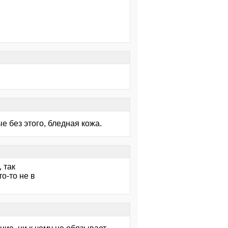
 без этого, бледная кожа.
, так
о-то не в