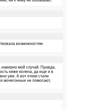
ие, ни к чему не обязывает.
тствовала возможностям
у, наверно мой случай. Правда,
ость ниже колена, да еще и в
вно уже. А вот отеки стали
аже мочегонные не помогают,