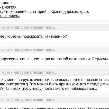
 также:
на ногтях
туйте хороший санаторий в Краснодарском крае.
тные линзы
еской нагрузки отекают ноги...
ете любезны подсказать, как именно?
еской нагрузки отекают ноги...
апряжены, синюшность при венозной патологиии. Сердечные
еской нагрузки отекают ноги...
 > у меня на руках очень сильно выделяется венозная сетка
во смотрится :( Это может быть признаком, что с сердцем чт
? На ногах (тьфу-тьфу) пока такого не наблюдается...
еской нагрузки отекают ноги...