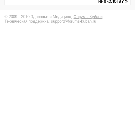
гинеколога? »
© 2009—2010 Здоровье и Медицина,
Форумы Кубани
.
Техническая поддержка:
support@forums-kuban.ru