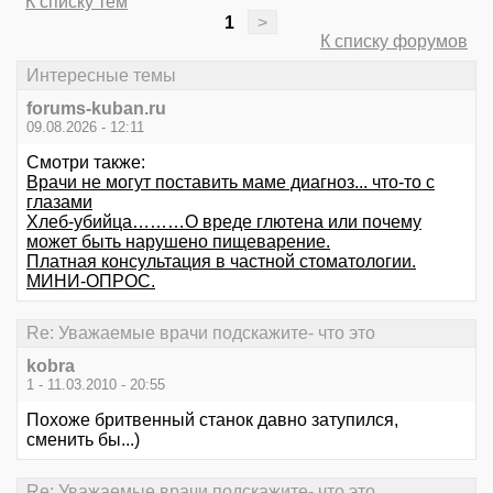
К списку тем
1
>
К списку форумов
Интересные темы
forums-kuban.ru
09.08.2026 - 12:11
Смотри также:
Врачи не могут поставить маме диагноз... что-то с
глазами
Хлеб-убийца………О вреде глютена или почему
может быть нарушено пищеварение.
Платная консультация в частной стоматологии.
МИНИ-ОПРОС.
Re: Уважаемые врачи подскажите- что это
kobra
1 - 11.03.2010 - 20:55
Похоже бритвенный станок давно затупился,
сменить бы...)
Re: Уважаемые врачи подскажите- что это