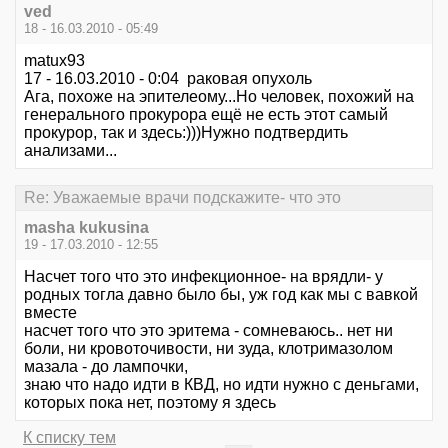
ved
18 - 16.03.2010 - 05:49
matux93
17 - 16.03.2010 - 0:04 раковая опухоль
Ага, похоже на эпителеому...Но человек, похожий на
генерального прокурора ещё не есть этот самый
прокурор, так и здесь:)))Нужно подтвердить
анализами...
Re: Уважаемые врачи подскажите- что это
masha kukusina
19 - 17.03.2010 - 12:55
Насчет того что это инфекционное- на врядли- у
родных тогла давно было бы, уж год как мы с вавкой
вместе
насчет того что это эритема - сомневаюсь.. нет ни
боли, ни кровоточивости, ни зуда, клотримазолом
мазала - до лампочки,
знаю что надо идти в КВД, но идти нужно с деньгами,
которых пока нет, поэтому я здесь
К списку тем