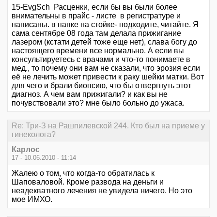
15-EvgSch Расценки, если бы вы были более
внимательны в прайс - листе в регистратуре и
написаны. в папке на стойке- подходите, читайте. Я
сама сентябре 08 года там делала прижигание
лазером (кстати детей тоже еще нет), слава богу до
настоящего времени все нормально. А если вы
консультируетесь с врачами и что-то понимаете в
мед., то почему они вам не сказали, что эрозия если
её не лечить может привести к раку шейки матки. Вот
для чего и брали биопсию, что бы отвергнуть этот
диагноз. А чем вам прижигали? и как вы не
почувствовали это? мне было больно до ужаса.
Re: Три-З на Рашпилевской 244. Кто был на приеме у
гинеколога?
Карлос
17 - 10.06.2010 - 11:14
Жалею о том, что когда-то обратилась к
Шаповаловой. Кроме развода на деньги и
неадекватного лечения не увидела ничего. Но это
мое ИМХО.