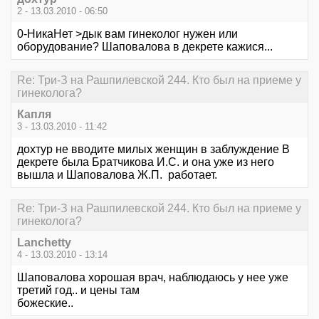
2 - 13.03.2010 - 06:50
0-НикаНет >дык вам гинеколог нужен или
оборудование? Шаповалова в декрете кажися...
Re: Три-З на Рашпилевской 244. Кто был на приеме у
гинеколога?
Капля
3 - 13.03.2010 - 11:42
дохтур не вводите милых женщин в заблуждение В
декрете была Братчикова И.С. и она уже из него
вышла и Шаповалова Ж.П. работает.
Re: Три-З на Рашпилевской 244. Кто был на приеме у
гинеколога?
Lanchetty
4 - 13.03.2010 - 13:14
Шаповалова хорошая врач, наблюдаюсь у нее уже
третий год.. и цены там
божеские..