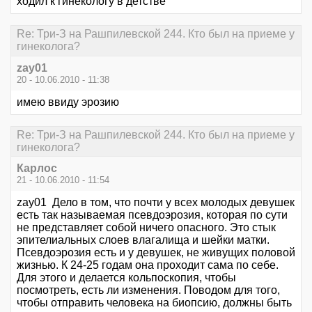
ходил к гинекологу в детстве
Re: Три-З на Рашпилевской 244. Кто был на приеме у
гинеколога?
zay01
20 - 10.06.2010 - 11:38
имею ввиду эрозию
Re: Три-З на Рашпилевской 244. Кто был на приеме у
гинеколога?
Карлос
21 - 10.06.2010 - 11:54
zay01 Дело в том, что почти у всех молодых девушек
есть так называемая псевдоэрозия, которая по сути
не представляет собой ничего опасного. Это стык
эпителиальных слоев влагалища и шейки матки.
Псевдоэрозия есть и у девушек, не живущих половой
жизнью. К 24-25 годам она проходит сама по себе.
Для этого и делается кольпоскопия, чтобы
посмотреть, есть ли изменения. Поводом для того,
чтобы отправить человека на биопсию, должны быть