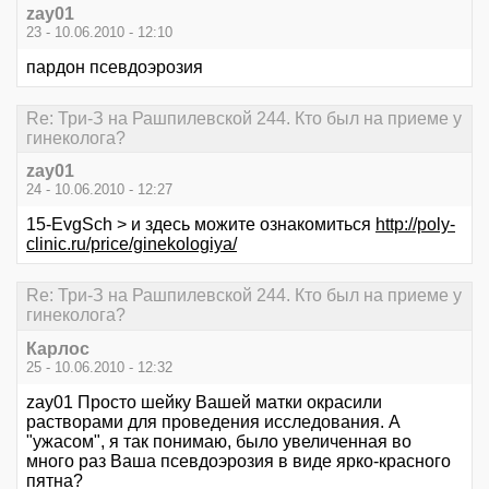
zay01
23 - 10.06.2010 - 12:10
пардон псевдоэрозия
Re: Три-З на Рашпилевской 244. Кто был на приеме у
гинеколога?
zay01
24 - 10.06.2010 - 12:27
15-EvgSch > и здесь можите ознакомиться
http://poly-
clinic.ru/price/ginekologiya/
Re: Три-З на Рашпилевской 244. Кто был на приеме у
гинеколога?
Карлос
25 - 10.06.2010 - 12:32
zay01 Просто шейку Вашей матки окрасили
растворами для проведения исследования. А
"ужасом", я так понимаю, было увеличенная во
много раз Ваша псевдоэрозия в виде ярко-красного
пятна?