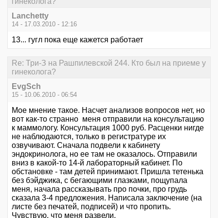
гинеколога?
Lanchetty
14 - 17.03.2010 - 12:16
13... гугл пока еще кажется работает
Re: Три-З на Рашпилевской 244. Кто был на приеме у
гинеколога?
EvgSch
15 - 10.06.2010 - 06:54
Мое мнение такое. Насчет анализов вопросов нет, но
вот как-то странно меня отправили на консультацию
к маммологу. Консультация 1000 руб. Расценки нигде
не наблюдаются, только в регистратуре их
озвучивают. Сначала подвели к кабинету
эндокринолога, но ее там не оказалось. Отправили
вниз в какой-то 14-й лабораторный кабинет. По
обстановке - там детей принимают. Пришла тетенька
без бэйджика, с бегающими глазками, пощупала
меня, начала рассказывать про почки, про грудь
сказала 3-4 предложения. Написала заключение (на
листе без печатей, подписей) и что пропить.
Чувствую, что меня развели.