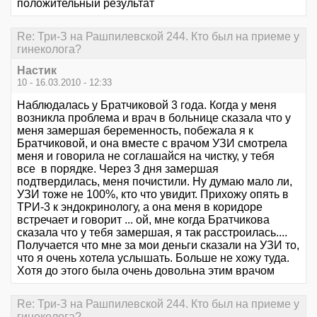
положительный результат
Re: Три-З на Рашпилевской 244. Кто был на приеме у
гинеколога?
Настик
10 - 16.03.2010 - 12:33
Наблюдалась у Братчиковой 3 года. Когда у меня
возникла проблема и врач в больнице сказала что у
меня замершая беременность, побежала я к
Братчиковой, и она вместе с врачом УЗИ смотрела
меня и говорила не соглашайся на чистку, у тебя
все в порядке. Через 3 дня замершая
подтвердилась, меня почистили. Ну думаю мало ли,
УЗИ тоже не 100%, кто что увидит. Прихожу опять в
ТРИ-3 к эндокринологу, а она меня в коридоре
встречает и говорит ... ой, мне когда Братчикова
сказала что у тебя замершая, я так расстроилась....
Получается что мне за мои деньги сказали на УЗИ то,
что я очень хотела услышать. Больше не хожу туда.
Хотя до этого была очень довольна этим врачом
Re: Три-З на Рашпилевской 244. Кто был на приеме у
гинеколога?