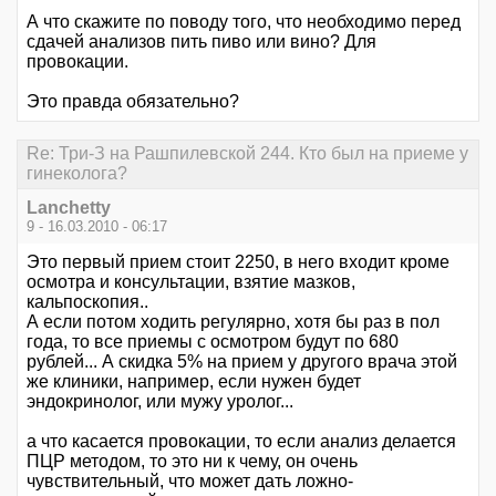
А что скажите по поводу того, что необходимо перед
сдачей анализов пить пиво или вино? Для
провокации.
Это правда обязательно?
Re: Три-З на Рашпилевской 244. Кто был на приеме у
гинеколога?
Lanchetty
9 - 16.03.2010 - 06:17
Это первый прием стоит 2250, в него входит кроме
осмотра и консультации, взятие мазков,
кальпоскопия..
А если потом ходить регулярно, хотя бы раз в пол
года, то все приемы с осмотром будут по 680
рублей... А скидка 5% на прием у другого врача этой
же клиники, например, если нужен будет
эндокринолог, или мужу уролог...
а что касается провокации, то если анализ делается
ПЦР методом, то это ни к чему, он очень
чувствительный, что может дать ложно-