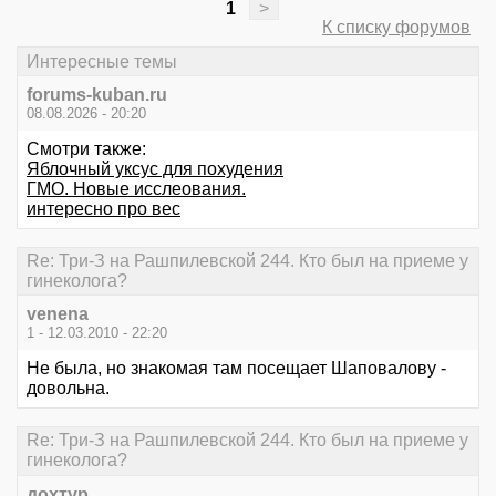
1
>
К списку форумов
Интересные темы
forums-kuban.ru
08.08.2026 - 20:20
Смотри также:
Яблочный уксус для похудения
ГМО. Новые исслеования.
интересно про вес
Re: Три-З на Рашпилевской 244. Кто был на приеме у
гинеколога?
venena
1 - 12.03.2010 - 22:20
Не была, но знакомая там посещает Шаповалову -
довольна.
Re: Три-З на Рашпилевской 244. Кто был на приеме у
гинеколога?
дохтур