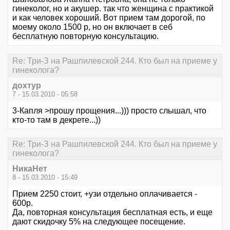
гинеколог, но и акушер. так что женщина с практикой
и как человек хороший. Вот прием там дорогой, по
моему около 1500 р, но он включает в себ
бесплатную повторную консультацию.
Re: Три-З на Рашпилевской 244. Кто был на приеме у
гинеколога?
дохтур
7 - 15.03.2010 - 05:58
3-Капля >прошу прощения...))) просто слышал, что
кто-то там в декрете...))
Re: Три-З на Рашпилевской 244. Кто был на приеме у
гинеколога?
НикаНет
8 - 15.03.2010 - 15:49
Прием 2250 стоит, +узи отдельно оплачивается -
600р.
Да, повторная консультация бесплатная есть, и еще
дают скидочку 5% на следующее посещение.