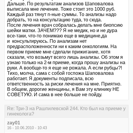
Дальше. По результатам анализов Шаповалова
выписала мне лечение. Тоже стоит это 1000 руб.
Каждый раз тянут n-ные суммы. То анализы надо
добрать, то на консультацию туда, то сюда.
После лечения врач собралась делать мне биопсию
шейки матки. ЗАЧЕМ??? Я не медик, но и не дура
все-таки, что-то понимаю еще в медицине,да
и консультируюсь. По анализам нет
предрасположенности ни к каким онкологиям. На
первом приеме мне сделали прижигание, хотя
сказали, что возьмут всего лишь анализы. Об этом я
узнаю только на 2-м приеме, когда прошу анализы на
руки. А вообще-то я еще не рожала. А если рубцы?!
Тихо, молча, сама с собой госпожа Шаповалова
работает. Я документы подписала, всю
ответственность за риски лечения на мне. Приятно.
В общем, дорогие женщины, я Вам эту клинику НЕ
СОВЕТУЮ. И сама в нее больше не пойду.
Re: Три-З на Рашпилевской 244. Кто был на приеме у
гинеколога?
zay01
16 - 10.06.2010 - 10:43