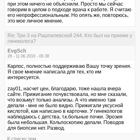
при этом ничего не объяснили. Просто мы сейчас
говорим в целом о подходе врача к работе. Я считаю
его непрофессиональным. Но опять же, повторюсь,
это мое личное мнение.
Re: Три-З на Рашпилевской 244. Кто был на приеме у
гинеколога?
EvgSch
28 - 11.06.2010 - 05:38
Карлос, полностью поддерживаю Вашу точку зрения.
Я свое мнение написала для тех, кто им
интересуется.
zay01, насчет цен, благодарю, тоже нашла вчера
сайте. Прижигание почувствовала, но мне сказали,
что возьмут только анализы. А что именно там
делали - мне не было видно. Прижигали уксусной
кислотой, как написано в карточке. У гинекологов
наблюдаюсь с детства, т.к.больные почки. Эрозия
была небольшая. Кольпоскопию делали. Поводов
для биопсии нет. Развод.
К списку тем