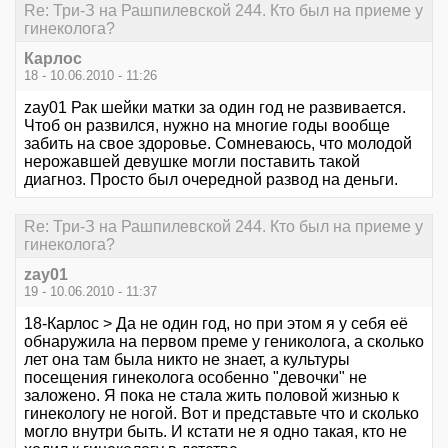
Re: Три-З на Рашпилевской 244. Кто был на приеме у
гинеколога?
Карлос
18 - 10.06.2010 - 11:26
zay01 Рак шейки матки за один год не развивается.
Чтоб он развился, нужно на многие годы вообще
забить на свое здоровье. Сомневаюсь, что молодой
нерожавшей девушке могли поставить такой
диагноз. Просто был очередной развод на деньги.
Re: Три-З на Рашпилевской 244. Кто был на приеме у
гинеколога?
zay01
19 - 10.06.2010 - 11:37
18-Карлос > Да не один год, но при этом я у себя её
обнаружила на первом преме у гениколога, а сколько
лет она там была никто не знает, а культуры
посещения гинеколога особенно "девочки" не
заложено. Я пока не стала жить половой жизнью к
гинекологу не ногой. Вот и представьте что и сколько
могло внутри быть. И кстати не я одно такая, кто не