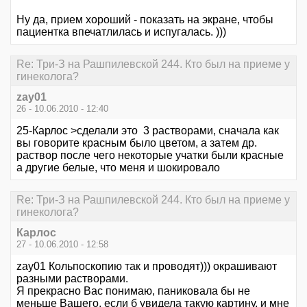
Ну да, прием хороший - показать на экране, чтобы
пациентка впечатлилась и испугалась. )))
Re: Три-З на Рашпилевской 244. Кто был на приеме у
гинеколога?
zay01
26 - 10.06.2010 - 12:40
25-Карлос >сделали это 3 растворами, сначала как
вы говорите красным было цветом, а затем др.
раствор после чего некоторые учатки были красные
а другие белые, что меня и шокировало
Re: Три-З на Рашпилевской 244. Кто был на приеме у
гинеколога?
Карлос
27 - 10.06.2010 - 12:58
zay01 Кольпоскопию так и проводят))) окрашивают
разными растворами.
Я прекрасно Вас понимаю, паниковала бы не
меньше Вашего, если б увидела такую картину, и мне