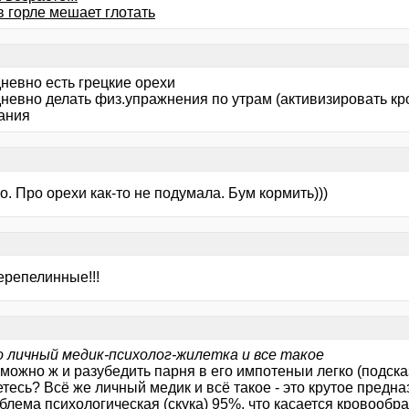
в горле мешает глотать
невно есть грецкие орехи
дневно делать физ.упражнения по утрам (активизировать к
ания
. Про орехи как-то не подумала. Бум кормить)))
ерепелинные!!!
го личный медик-психолог-жилетка и все такое
можно ж и разубедить парня в его импотеныи легко (подска
тесь? Всё же личный медик и всё такое - это крутое предна
блема психологическая (скука) 95%, что касается кровообр