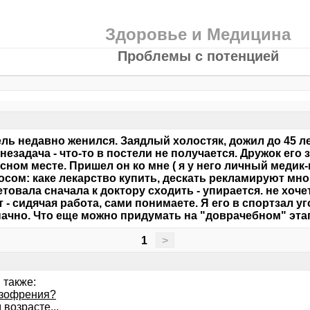
Здоровье и Медицина
Проблемы с потенцией
ль недавно женился. Заядлый холостяк, дожил до 45 л
 незадача - что-то в постели не получается. Дружок его
сном месте. Пришел он ко мне ( я у него личный медик-
осом: каке лекарство купить, дескать рекламируют мног
товала сначала к доктору сходить - упирается. не хоче
т - сидячая работа, сами понимаете. Я его в спортзал 
ачно. Что еще можно придумать на "доврачебном" эта
1
>
 также:
зофрения?
 возрасте...