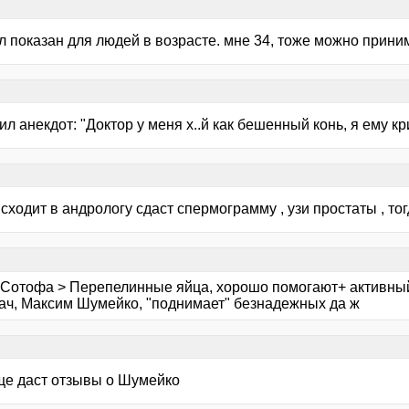
л показан для людей в возрасте. мне 34, тоже можно прини
л анекдот: "Доктор у меня х..й как бешенный конь, я ему крич
сходит в андрологу сдаст спермограмму , узи простаты , то
 Сотофа > Перепелинные яйца, хорошо помогают+ активный
рач, Максим Шумейко, "поднимает" безнадежных да ж
еще даст отзывы о Шумейко