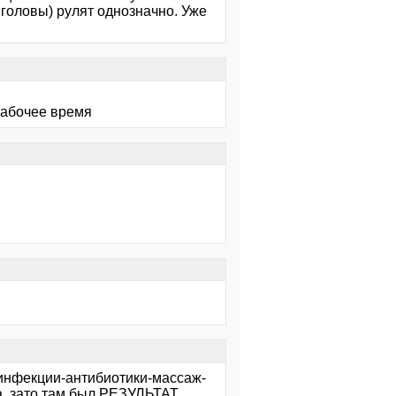
 головы) рулят однозначно. Уже
ерабочее время
 инфекции-антибиотики-массаж-
, зато там был РЕЗУЛЬТАТ.