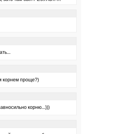
ть...
м корнем проще?)
равносильно корню...)))