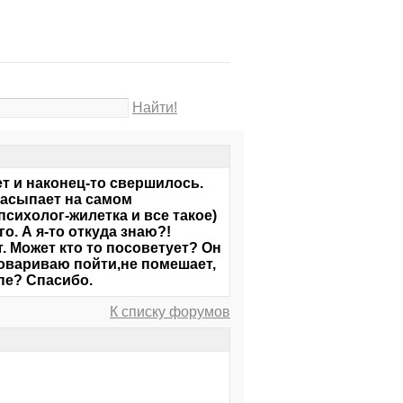
Найти!
ет и наконец-то свершилось.
 засыпает на самом
психолог-жилетка и все такое)
о. А я-то откуда знаю?!
т. Может кто то посоветует? Он
уговариваю пойти,не помешает,
пе? Спасибо.
К списку форумов