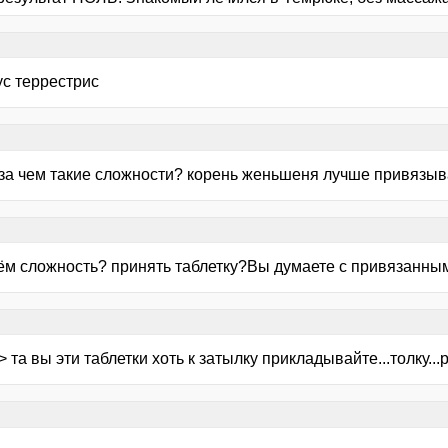
ус террестрис
>за чем такие сложности? корень женьшеня лучше привязыва
 чём сложность? принять таблетку?Вы думаете с привязанны
> та вы эти таблетки хоть к затылку прикладывайте...толку...