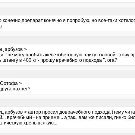
о конечно,препарат конечно я попробую, но все-таки хотел
да
ец арбузов >
и: "не могу пробить железобетонную плиту головой - хочу в
 штангу в 400 кг - прошу врачебного подхода ", ога?
 Сотофа >
друга пахнет?
ц арбузов > автор просил доврачебного подхода (тему чита
... врачебный - на приеме... а так...вам же писали, гинко б
тическую хрень всякую...