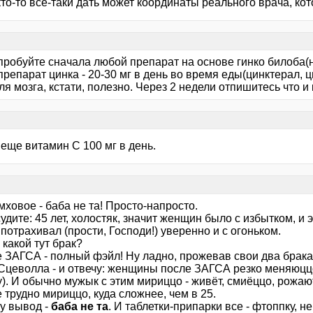
то-то все-таки дать может координаты реального врача, кот
пробуйте сначала любой препарат на основе гинко билоба(н
препарат цинка - 20-30 мг в день во время еды(цинктерал, 
ля мозга, кстати, полезно. Через 2 недели отпишитесь что и к
 еще витамин С 100 мг в день.
ховое - баба не та! Просто-напросто.
удите: 45 лет, холостяк, значит женщин было с избытком, и 
потрахивал (прости, Господи!) уверенно и с огоньком.
 какой тут брак?
 ЗАГСА - полный фэйл! Ну ладно, прожевав свои два брака 
Сцеволла - и отвечу: женщины после ЗАГСА резко меняюццо
). И обычно мужык с этим мириццо - живёт, смиёццо, рожают
е трудно мириццо, куда сложнее, чем в 25.
у вывод -
баба не та
. И таблетки-припарки все - фтоппку, не