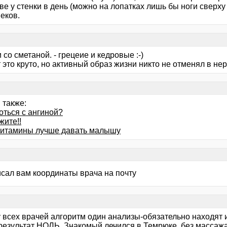
ве у стенки в день (можно на лопатках лишь бы ноги сверху
еков.
со сметаной. - грецеие и кедровые :-)
 это круто, но активный образ жизни никто не отменял в н
 также:
оться с ангиной?
жите!!
витамины лучше давать малышу
исал вам координаты врача на почту
 у всех врачей алгоритм один анализы-обязательно находят
результат НОЛЬ. Знакомый лечился в Темрюке, без массажа