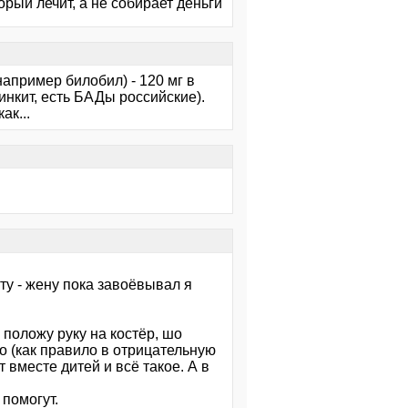
орый лечит, а не собирает деньги
апример билобил) - 120 мг в
цинкит, есть БАДы российские).
ак...
эту - жену пока завоёвывал я
положу руку на костёр, шо
 (как правило в отрицательную
 вместе дитей и всё такое. А в
 помогут.