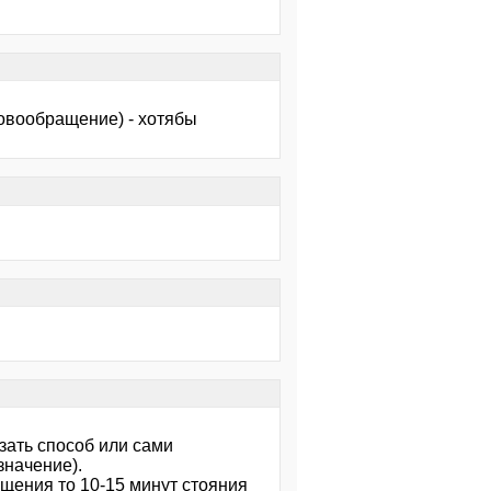
ровообращение) - хотябы
зать способ или сами
значение).
ащения то 10-15 минут стояния