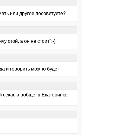
мать или другое посоветуете?
у стой, а он не стоит":-)
гда и говорить можно будет
 секас,а вобще, в Екатеринке